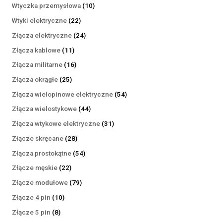
produktów
10
Wtyczka przemysłowa
10
produktów
22
Wtyki elektryczne
22
produkty
24
Złącza elektryczne
24
produkty
11
Złącza kablowe
11
produktów
16
Złącza militarne
16
produktów
25
Złącza okrągłe
25
produktów
54
Złącza wielopinowe elektryczne
54
produkty
44
Złącza wielostykowe
44
produkty
31
Złącza wtykowe elektryczne
31
produktów
28
Złącze skręcane
28
produktów
54
Złącza prostokątne
54
produkty
22
Złącze męskie
22
produkty
79
Złącze modułowe
79
produktów
10
Złącze 4 pin
10
produktów
8
Złącze 5 pin
8