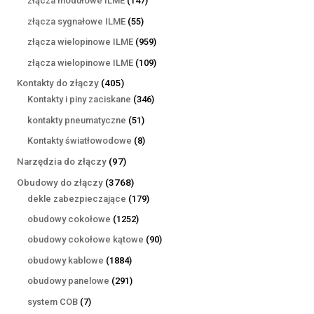
złącza modułowe ILME
147
produktów
55
złącza sygnałowe ILME
55
produktów
959
złącza wielopinowe ILME
959
produktów
109
złącza wielopinowe ILME
109
produktów
405
Kontakty do złączy
405
produktów
346
Kontakty i piny zaciskane
346
produktów
51
kontakty pneumatyczne
51
produktów
8
Kontakty światłowodowe
8
produktów
97
Narzędzia do złączy
97
produktów
3768
Obudowy do złączy
3768
produktów
179
dekle zabezpieczające
179
produktów
1252
obudowy cokołowe
1252
produkty
90
obudowy cokołowe kątowe
90
produktów
1884
obudowy kablowe
1884
produkty
291
obudowy panelowe
291
produktów
7
system COB
7