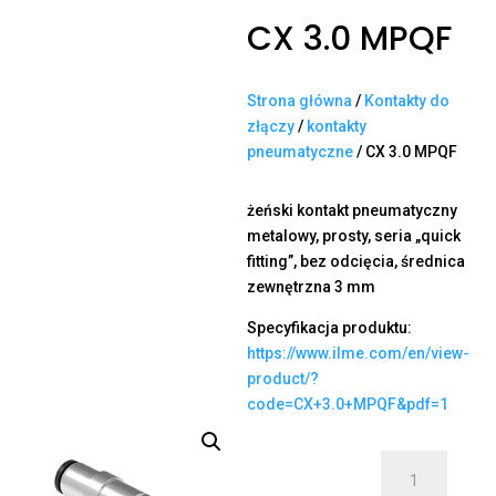
CX 3.0 MPQF
Strona główna
/
Kontakty do
złączy
/
kontakty
pneumatyczne
/ CX 3.0 MPQF
żeński kontakt pneumatyczny
metalowy, prosty, seria „quick
fitting”, bez odcięcia, średnica
zewnętrzna 3 mm
Specyfikacja produktu:
https://www.ilme.com/en/view-
product/?
code=CX+3.0+MPQF&pdf=1
ilość
CX