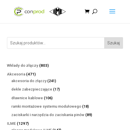
Szukaj
803
Wkłady do złączy
803
produkty
471
Akcesoria
471
produktów
241
akcesoria do złączy
241
produktów
17
dekle zabezpieczające
17
produktów
106
dławnice kablowe
106
produktów
18
ramki montażowe systemu modułowego
18
produktów
89
zaciskarki i narzędzia do zaciskania pinów
89
produktów
1297
ILME
1297
produktów
147