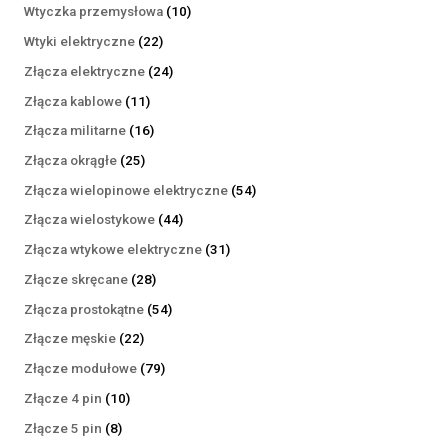
produktów
10
Wtyczka przemysłowa
10
produktów
22
Wtyki elektryczne
22
produkty
24
Złącza elektryczne
24
produkty
11
Złącza kablowe
11
produktów
16
Złącza militarne
16
produktów
25
Złącza okrągłe
25
produktów
54
Złącza wielopinowe elektryczne
54
produkty
44
Złącza wielostykowe
44
produkty
31
Złącza wtykowe elektryczne
31
produktów
28
Złącze skręcane
28
produktów
54
Złącza prostokątne
54
produkty
22
Złącze męskie
22
produkty
79
Złącze modułowe
79
produktów
10
Złącze 4 pin
10
produktów
8
Złącze 5 pin
8