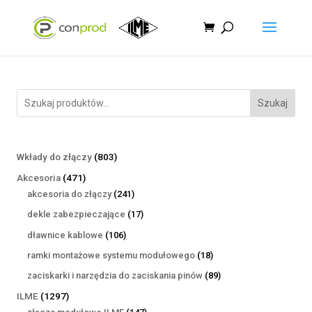
Szukaj
803
Wkłady do złączy
803
produkty
471
Akcesoria
471
produktów
241
akcesoria do złączy
241
produktów
17
dekle zabezpieczające
17
produktów
106
dławnice kablowe
106
produktów
18
ramki montażowe systemu modułowego
18
produktów
89
zaciskarki i narzędzia do zaciskania pinów
89
produktów
1297
ILME
1297
produktów
147