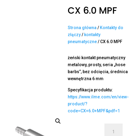
CX 6.0 MPF
Strona główna
/
Kontakty do
złączy
/
kontakty
pneumatyczne
/ CX 6.0 MPF
żeński kontakt pneumatyczny
metalowy, prosty, seria „hose
barbs”, bez odcięcia, średnica
wewnętrzna 6 mm
Specyfikacja produktu:
https://www.ilme.com/en/view-
product/?
code=CX+6.0+MPF&pdf=1
ilość
CX