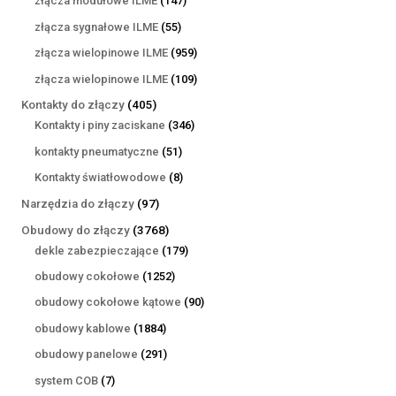
złącza modułowe ILME
147
produktów
55
złącza sygnałowe ILME
55
produktów
959
złącza wielopinowe ILME
959
produktów
109
złącza wielopinowe ILME
109
produktów
405
Kontakty do złączy
405
produktów
346
Kontakty i piny zaciskane
346
produktów
51
kontakty pneumatyczne
51
produktów
8
Kontakty światłowodowe
8
produktów
97
Narzędzia do złączy
97
produktów
3768
Obudowy do złączy
3768
produktów
179
dekle zabezpieczające
179
produktów
1252
obudowy cokołowe
1252
produkty
90
obudowy cokołowe kątowe
90
produktów
1884
obudowy kablowe
1884
produkty
291
obudowy panelowe
291
produktów
7
system COB
7