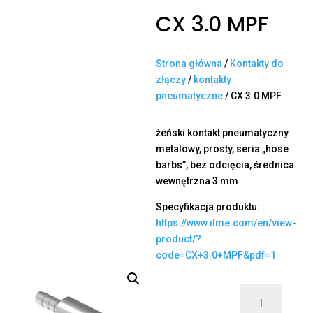
CX 3.0 MPF
Strona główna
/
Kontakty do
złączy
/
kontakty
pneumatyczne
/ CX 3.0 MPF
żeński kontakt pneumatyczny
metalowy, prosty, seria „hose
barbs”, bez odcięcia, średnica
wewnętrzna 3 mm
Specyfikacja produktu:
https://www.ilme.com/en/view-
product/?
code=CX+3.0+MPF&pdf=1
ilość
CX