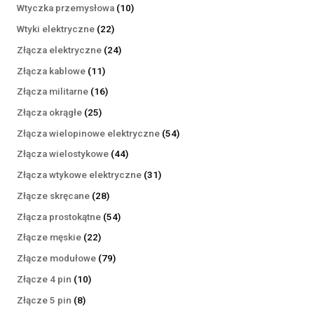
produktów
10
Wtyczka przemysłowa
10
produktów
22
Wtyki elektryczne
22
produkty
24
Złącza elektryczne
24
produkty
11
Złącza kablowe
11
produktów
16
Złącza militarne
16
produktów
25
Złącza okrągłe
25
produktów
54
Złącza wielopinowe elektryczne
54
produkty
44
Złącza wielostykowe
44
produkty
31
Złącza wtykowe elektryczne
31
produktów
28
Złącze skręcane
28
produktów
54
Złącza prostokątne
54
produkty
22
Złącze męskie
22
produkty
79
Złącze modułowe
79
produktów
10
Złącze 4 pin
10
produktów
8
Złącze 5 pin
8