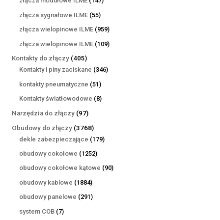
złącza modułowe ILME
147
produktów
55
złącza sygnałowe ILME
55
produktów
959
złącza wielopinowe ILME
959
produktów
109
złącza wielopinowe ILME
109
produktów
405
Kontakty do złączy
405
produktów
346
Kontakty i piny zaciskane
346
produktów
51
kontakty pneumatyczne
51
produktów
8
Kontakty światłowodowe
8
produktów
97
Narzędzia do złączy
97
produktów
3768
Obudowy do złączy
3768
produktów
179
dekle zabezpieczające
179
produktów
1252
obudowy cokołowe
1252
produkty
90
obudowy cokołowe kątowe
90
produktów
1884
obudowy kablowe
1884
produkty
291
obudowy panelowe
291
produktów
7
system COB
7