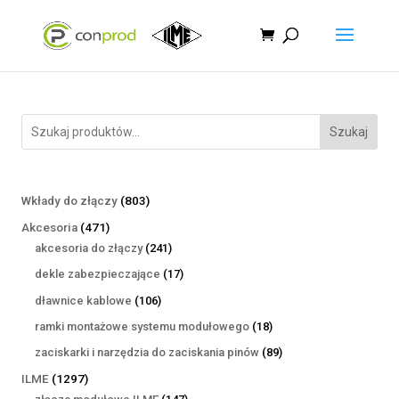
Szukaj
803
Wkłady do złączy
803
produkty
471
Akcesoria
471
produktów
241
akcesoria do złączy
241
produktów
17
dekle zabezpieczające
17
produktów
106
dławnice kablowe
106
produktów
18
ramki montażowe systemu modułowego
18
produktów
89
zaciskarki i narzędzia do zaciskania pinów
89
produktów
1297
ILME
1297
produktów
147