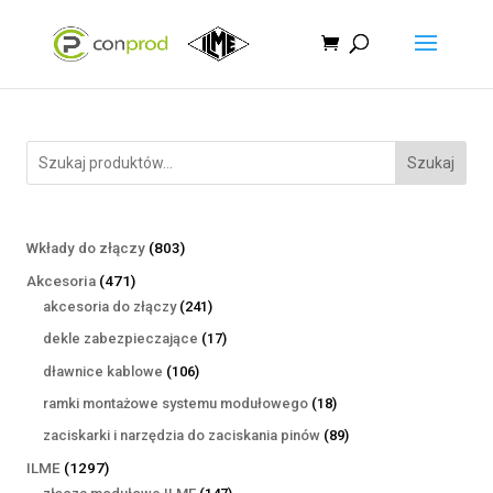
Szukaj
803
Wkłady do złączy
803
produkty
471
Akcesoria
471
produktów
241
akcesoria do złączy
241
produktów
17
dekle zabezpieczające
17
produktów
106
dławnice kablowe
106
produktów
18
ramki montażowe systemu modułowego
18
produktów
89
zaciskarki i narzędzia do zaciskania pinów
89
produktów
1297
ILME
1297
produktów
147