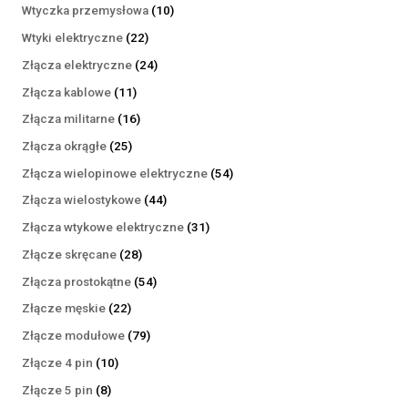
produktów
10
Wtyczka przemysłowa
10
produktów
22
Wtyki elektryczne
22
produkty
24
Złącza elektryczne
24
produkty
11
Złącza kablowe
11
produktów
16
Złącza militarne
16
produktów
25
Złącza okrągłe
25
produktów
54
Złącza wielopinowe elektryczne
54
produkty
44
Złącza wielostykowe
44
produkty
31
Złącza wtykowe elektryczne
31
produktów
28
Złącze skręcane
28
produktów
54
Złącza prostokątne
54
produkty
22
Złącze męskie
22
produkty
79
Złącze modułowe
79
produktów
10
Złącze 4 pin
10
produktów
8
Złącze 5 pin
8