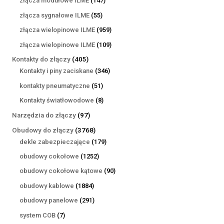
złącza modułowe ILME
147
produktów
55
złącza sygnałowe ILME
55
produktów
959
złącza wielopinowe ILME
959
produktów
109
złącza wielopinowe ILME
109
produktów
405
Kontakty do złączy
405
produktów
346
Kontakty i piny zaciskane
346
produktów
51
kontakty pneumatyczne
51
produktów
8
Kontakty światłowodowe
8
produktów
97
Narzędzia do złączy
97
produktów
3768
Obudowy do złączy
3768
produktów
179
dekle zabezpieczające
179
produktów
1252
obudowy cokołowe
1252
produkty
90
obudowy cokołowe kątowe
90
produktów
1884
obudowy kablowe
1884
produkty
291
obudowy panelowe
291
produktów
7
system COB
7