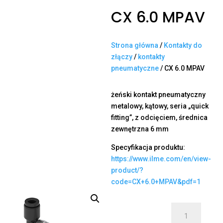
CX 6.0 MPAV
Strona główna
/
Kontakty do
złączy
/
kontakty
pneumatyczne
/ CX 6.0 MPAV
żeński kontakt pneumatyczny
metalowy, kątowy, seria „quick
fitting”, z odcięciem, średnica
zewnętrzna 6 mm
Specyfikacja produktu:
https://www.ilme.com/en/view-
product/?
code=CX+6.0+MPAV&pdf=1
ilość
CX