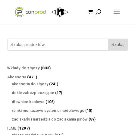
Szukaj
803
Wkłady do złączy
803
produkty
471
Akcesoria
471
produktów
241
akcesoria do złączy
241
produktów
17
dekle zabezpieczające
17
produktów
106
dławnice kablowe
106
produktów
18
ramki montażowe systemu modułowego
18
produktów
89
zaciskarki i narzędzia do zaciskania pinów
89
produktów
1297
ILME
1297
produktów
147