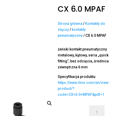
CX 6.0 MPAF
Strona główna
/
Kontakty do
złączy
/
kontakty
pneumatyczne
/ CX 6.0 MPAF
żeński kontakt pneumatyczny
metalowy, kątowy, seria „quick
fitting”, bez odcięcia, średnica
zewnętrzna 6 mm
Specyfikacja produktu:
https://www.ilme.com/en/view-
product/?
code=CX+6.0+MPAF&pdf=1
ilość
CX