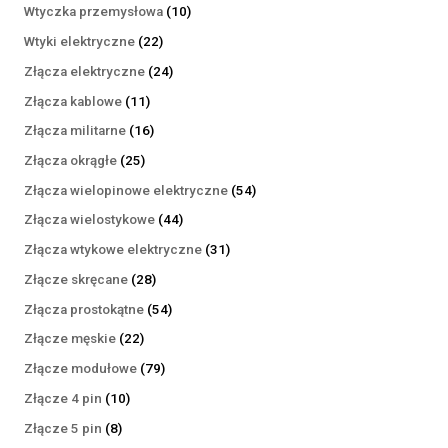
produktów
10
Wtyczka przemysłowa
10
produktów
22
Wtyki elektryczne
22
produkty
24
Złącza elektryczne
24
produkty
11
Złącza kablowe
11
produktów
16
Złącza militarne
16
produktów
25
Złącza okrągłe
25
produktów
54
Złącza wielopinowe elektryczne
54
produkty
44
Złącza wielostykowe
44
produkty
31
Złącza wtykowe elektryczne
31
produktów
28
Złącze skręcane
28
produktów
54
Złącza prostokątne
54
produkty
22
Złącze męskie
22
produkty
79
Złącze modułowe
79
produktów
10
Złącze 4 pin
10
produktów
8
Złącze 5 pin
8