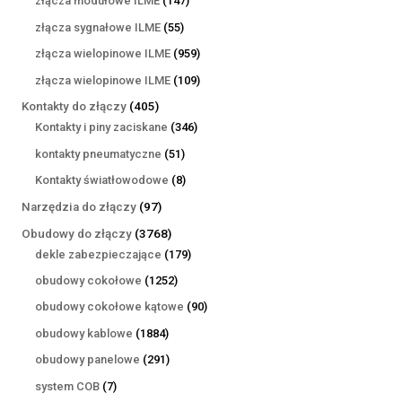
złącza modułowe ILME
147
produktów
55
złącza sygnałowe ILME
55
produktów
959
złącza wielopinowe ILME
959
produktów
109
złącza wielopinowe ILME
109
produktów
405
Kontakty do złączy
405
produktów
346
Kontakty i piny zaciskane
346
produktów
51
kontakty pneumatyczne
51
produktów
8
Kontakty światłowodowe
8
produktów
97
Narzędzia do złączy
97
produktów
3768
Obudowy do złączy
3768
produktów
179
dekle zabezpieczające
179
produktów
1252
obudowy cokołowe
1252
produkty
90
obudowy cokołowe kątowe
90
produktów
1884
obudowy kablowe
1884
produkty
291
obudowy panelowe
291
produktów
7
system COB
7