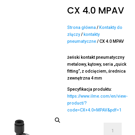
CX 4.0 MPAV
Strona główna
/
Kontakty do
złączy
/
kontakty
pneumatyczne
/ CX 4.0 MPAV
żeński kontakt pneumatyczny
metalowy, kątowy, seria „quick
fitting”, z odcięciem, średnica
zewnętrzna 4 mm
Specyfikacja produktu:
https://www.ilme.com/en/view-
product/?
code=CX+4.0+MPAV&pdf=1
ilość
CX