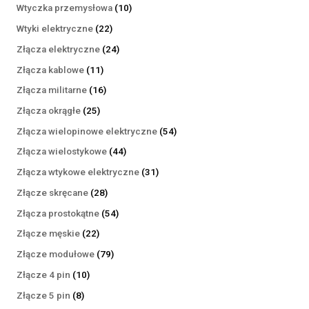
produktów
10
Wtyczka przemysłowa
10
produktów
22
Wtyki elektryczne
22
produkty
24
Złącza elektryczne
24
produkty
11
Złącza kablowe
11
produktów
16
Złącza militarne
16
produktów
25
Złącza okrągłe
25
produktów
54
Złącza wielopinowe elektryczne
54
produkty
44
Złącza wielostykowe
44
produkty
31
Złącza wtykowe elektryczne
31
produktów
28
Złącze skręcane
28
produktów
54
Złącza prostokątne
54
produkty
22
Złącze męskie
22
produkty
79
Złącze modułowe
79
produktów
10
Złącze 4 pin
10
produktów
8
Złącze 5 pin
8