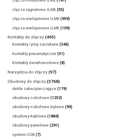
złącza modułowe ILME
147
produktów
55
złącza sygnałowe ILME
55
produktów
959
złącza wielopinowe ILME
959
produktów
109
złącza wielopinowe ILME
109
produktów
405
Kontakty do złączy
405
produktów
346
Kontakty i piny zaciskane
346
produktów
51
kontakty pneumatyczne
51
produktów
8
Kontakty światłowodowe
8
produktów
97
Narzędzia do złączy
97
produktów
3768
Obudowy do złączy
3768
produktów
179
dekle zabezpieczające
179
produktów
1252
obudowy cokołowe
1252
produkty
90
obudowy cokołowe kątowe
90
produktów
1884
obudowy kablowe
1884
produkty
291
obudowy panelowe
291
produktów
7
system COB
7