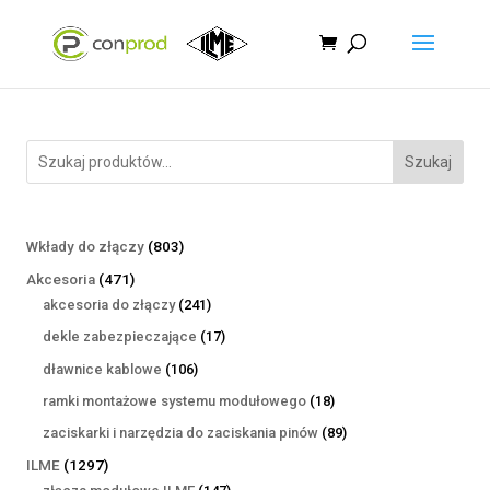
Szukaj
803
Wkłady do złączy
803
produkty
471
Akcesoria
471
produktów
241
akcesoria do złączy
241
produktów
17
dekle zabezpieczające
17
produktów
106
dławnice kablowe
106
produktów
18
ramki montażowe systemu modułowego
18
produktów
89
zaciskarki i narzędzia do zaciskania pinów
89
produktów
1297
ILME
1297
produktów
147