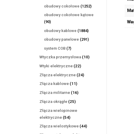
produktów
1252
obudowy cokołowe
1252
Mat
produkty
obudowy cokołowe kątowe
90
90
Wa
produktów
1884
obudowy kablowe
1884
produkty
291
obudowy panelowe
291
produktów
7
system COB
7
produktów
10
Wtyczka przemysłowa
10
produktów
22
Wtyki elektryczne
22
produkty
24
Złącza elektryczne
24
produkty
11
Złącza kablowe
11
produktów
16
Złącza militarne
16
produktów
25
Złącza okrągłe
25
produktów
Złącza wielopinowe
54
elektryczne
54
produkty
44
Złącza wielostykowe
44
produkty