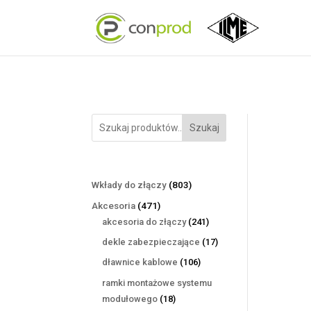
Szukaj
803
Wkłady do złączy
803
produkty
471
Akcesoria
471
produktów
241
akcesoria do złączy
241
produktów
17
dekle zabezpieczające
17
produktów
106
dławnice kablowe
106
produktów
ramki montażowe systemu
18
modułowego
18