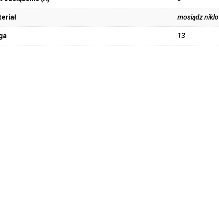
eriał
mosiądz nikl
ga
13