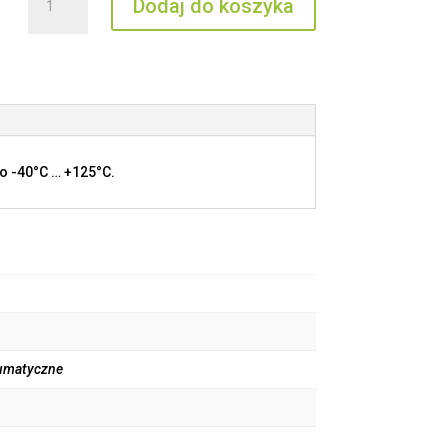
Dodaj do koszyka
CX
3.0
MPQV
o -40°C … +125°C.
umatyczne