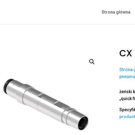
Strona główna
CX
Strona 
pneuma
żeński 
„quick 
Specyfi
produc