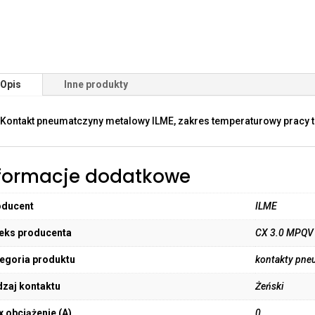
Opis
Inne produkty
Kontakt pneumatczyny metalowy ILME, zakres temperaturowy pracy t
formacje dodatkowe
oducent
ILME
eks producenta
CX 3.0 MPQV
egoria produktu
kontakty pne
zaj kontaktu
Żeński
 obciążenie (A)
0