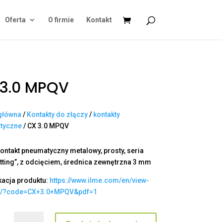
Oferta
O firmie
Kontakt
 3.0 MPQV
główna
/
Kontakty do złączy
/
kontakty
tyczne
/ CX 3.0 MPQV
kontakt pneumatyczny metalowy, prosty, seria
fitting”, z odcięciem, średnica zewnętrzna 3 mm
kacja produktu:
https://www.ilme.com/en/view-
t/?code=CX+3.0+MPQV&pdf=1
ilość