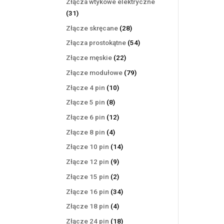
Złącza wtykowe elektryczne
31
31
produktów
28
Złącze skręcane
28
produktów
54
Złącza prostokątne
54
produkty
22
Złącze męskie
22
produkty
79
Złącze modułowe
79
produktów
10
Złącze 4 pin
10
produktów
8
Złącze 5 pin
8
produktów
12
Złącze 6 pin
12
produktów
4
Złącze 8 pin
4
produkty
14
Złącze 10 pin
14
produktów
9
Złącze 12 pin
9
produktów
2
Złącze 15 pin
2
produkty
34
Złącze 16 pin
34
produkty
4
Złącze 18 pin
4
produkty
18
Złącze 24 pin
18