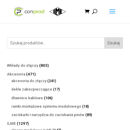
Szukaj
803
Wkłady do złączy
803
produkty
471
Akcesoria
471
produktów
241
akcesoria do złączy
241
produktów
17
dekle zabezpieczające
17
produktów
106
dławnice kablowe
106
produktów
18
ramki montażowe systemu modułowego
18
produktów
89
zaciskarki i narzędzia do zaciskania pinów
89
produktów
1297
ILME
1297
produktów
147