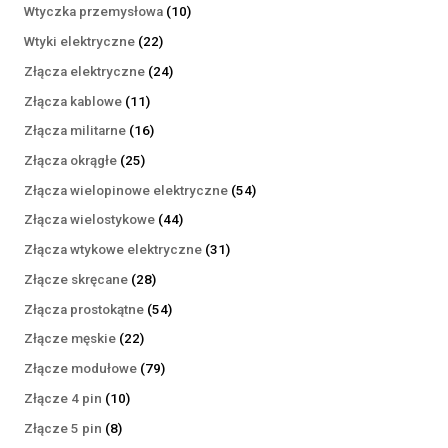
produktów
10
Wtyczka przemysłowa
10
produktów
22
Wtyki elektryczne
22
produkty
24
Złącza elektryczne
24
produkty
11
Złącza kablowe
11
produktów
16
Złącza militarne
16
produktów
25
Złącza okrągłe
25
produktów
54
Złącza wielopinowe elektryczne
54
produkty
44
Złącza wielostykowe
44
produkty
31
Złącza wtykowe elektryczne
31
produktów
28
Złącze skręcane
28
produktów
54
Złącza prostokątne
54
produkty
22
Złącze męskie
22
produkty
79
Złącze modułowe
79
produktów
10
Złącze 4 pin
10
produktów
8
Złącze 5 pin
8