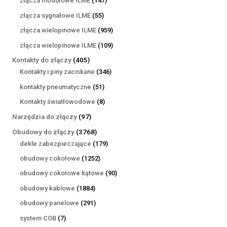
złącza modułowe ILME
147
produktów
55
złącza sygnałowe ILME
55
produktów
959
złącza wielopinowe ILME
959
produktów
109
złącza wielopinowe ILME
109
produktów
405
Kontakty do złączy
405
produktów
346
Kontakty i piny zaciskane
346
produktów
51
kontakty pneumatyczne
51
produktów
8
Kontakty światłowodowe
8
produktów
97
Narzędzia do złączy
97
produktów
3768
Obudowy do złączy
3768
produktów
179
dekle zabezpieczające
179
produktów
1252
obudowy cokołowe
1252
produkty
90
obudowy cokołowe kątowe
90
produktów
1884
obudowy kablowe
1884
produkty
291
obudowy panelowe
291
produktów
7
system COB
7