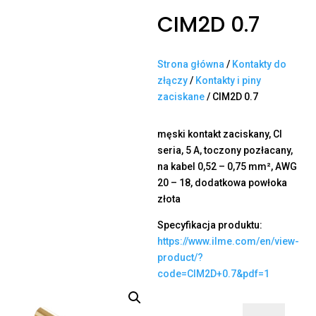
CIM2D 0.7
Strona główna
/
Kontakty do
złączy
/
Kontakty i piny
zaciskane
/ CIM2D 0.7
męski kontakt zaciskany, CI
seria, 5 A, toczony pozłacany,
na kabel 0,52 – 0,75 mm², AWG
20 – 18, dodatkowa powłoka
złota
Specyfikacja produktu:
https://www.ilme.com/en/view-
product/?
code=CIM2D+0.7&pdf=1
ilość