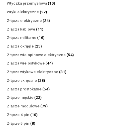
produktów
10
Wtyczka przemysłowa
10
produktów
22
Wtyki elektryczne
22
produkty
24
Złącza elektryczne
24
produkty
11
Złącza kablowe
11
produktów
16
Złącza militarne
16
produktów
25
Złącza okrągłe
25
produktów
54
Złącza wielopinowe elektryczne
54
produkty
44
Złącza wielostykowe
44
produkty
31
Złącza wtykowe elektryczne
31
produktów
28
Złącze skręcane
28
produktów
54
Złącza prostokątne
54
produkty
22
Złącze męskie
22
produkty
79
Złącze modułowe
79
produktów
10
Złącze 4 pin
10
produktów
8
Złącze 5 pin
8