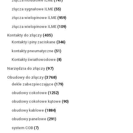
złącza modułowe ILME
147
produktów
55
złącza sygnałowe ILME
55
produktów
959
złącza wielopinowe ILME
959
produktów
109
złącza wielopinowe ILME
109
produktów
405
Kontakty do złączy
405
produktów
346
Kontakty i piny zaciskane
346
produktów
51
kontakty pneumatyczne
51
produktów
8
Kontakty światłowodowe
8
produktów
97
Narzędzia do złączy
97
produktów
3768
Obudowy do złączy
3768
produktów
179
dekle zabezpieczające
179
produktów
1252
obudowy cokołowe
1252
produkty
90
obudowy cokołowe kątowe
90
produktów
1884
obudowy kablowe
1884
produkty
291
obudowy panelowe
291
produktów
7
system COB
7