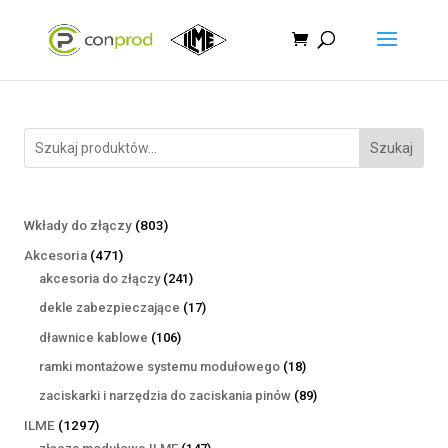
Szukaj
803
Wkłady do złączy
803
produkty
471
Akcesoria
471
produktów
241
akcesoria do złączy
241
produktów
17
dekle zabezpieczające
17
produktów
106
dławnice kablowe
106
produktów
18
ramki montażowe systemu modułowego
18
produktów
89
zaciskarki i narzędzia do zaciskania pinów
89
produktów
1297
ILME
1297
produktów
147