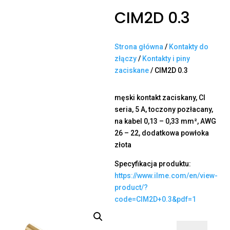
CIM2D 0.3
Strona główna
/
Kontakty do
złączy
/
Kontakty i piny
zaciskane
/ CIM2D 0.3
męski kontakt zaciskany, CI
seria, 5 A, toczony pozłacany,
na kabel 0,13 – 0,33 mm², AWG
26 – 22, dodatkowa powłoka
złota
Specyfikacja produktu:
https://www.ilme.com/en/view-
product/?
code=CIM2D+0.3&pdf=1
ilość