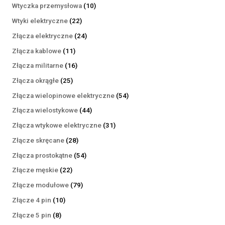
produktów
10
Wtyczka przemysłowa
10
produktów
22
Wtyki elektryczne
22
produkty
24
Złącza elektryczne
24
produkty
11
Złącza kablowe
11
produktów
16
Złącza militarne
16
produktów
25
Złącza okrągłe
25
produktów
54
Złącza wielopinowe elektryczne
54
produkty
44
Złącza wielostykowe
44
produkty
31
Złącza wtykowe elektryczne
31
produktów
28
Złącze skręcane
28
produktów
54
Złącza prostokątne
54
produkty
22
Złącze męskie
22
produkty
79
Złącze modułowe
79
produktów
10
Złącze 4 pin
10
produktów
8
Złącze 5 pin
8