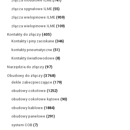
złącza modułowe ILME
147
produktów
55
złącza sygnałowe ILME
55
produktów
959
złącza wielopinowe ILME
959
produktów
109
złącza wielopinowe ILME
109
produktów
405
Kontakty do złączy
405
produktów
346
Kontakty i piny zaciskane
346
produktów
51
kontakty pneumatyczne
51
produktów
8
Kontakty światłowodowe
8
produktów
97
Narzędzia do złączy
97
produktów
3768
Obudowy do złączy
3768
produktów
179
dekle zabezpieczające
179
produktów
1252
obudowy cokołowe
1252
produkty
90
obudowy cokołowe kątowe
90
produktów
1884
obudowy kablowe
1884
produkty
291
obudowy panelowe
291
produktów
7
system COB
7