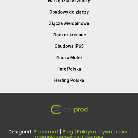
Narzędzia do złączy
Obudowy do złączy
Złącza wielopinowe
Złącze skręcane
Obudowa IP65
Złącza Molex
Ilme Polska
Harting Polska
Designed:
Proformat
|
Blog
|
Polityka prywatności
|
Warunki sprzedaży i dostaw