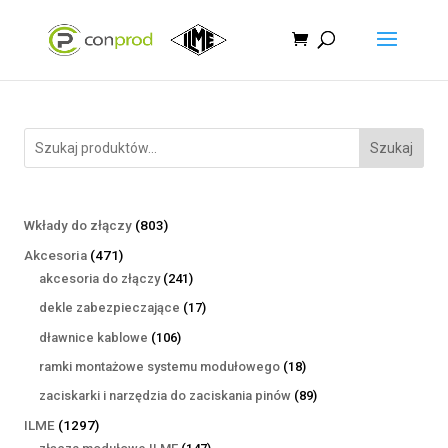
Szukaj
803
Wkłady do złączy
803
produkty
471
Akcesoria
471
produktów
241
akcesoria do złączy
241
produktów
17
dekle zabezpieczające
17
produktów
106
dławnice kablowe
106
produktów
18
ramki montażowe systemu modułowego
18
produktów
89
zaciskarki i narzędzia do zaciskania pinów
89
produktów
1297
ILME
1297
produktów
147