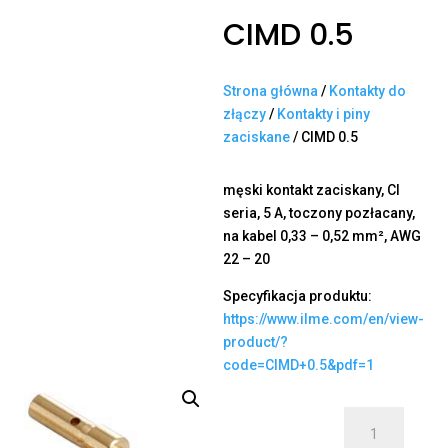
CIMD 0.5
Strona główna
/
Kontakty do
złączy
/
Kontakty i piny
zaciskane
/ CIMD 0.5
męski kontakt zaciskany, CI
seria, 5 A, toczony pozłacany,
na kabel 0,33 – 0,52 mm², AWG
22 – 20
Specyfikacja produktu:
https://www.ilme.com/en/view-
product/?
code=CIMD+0.5&pdf=1
ilość
CIMD