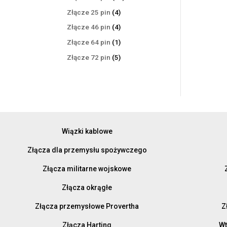
produktów
4
Złącze 25 pin
4
produkty
4
Złącze 46 pin
4
produkty
1
Złącze 64 pin
1
produkt
5
Złącze 72 pin
5
produktów
Wiązki kablowe
Złącza dla przemysłu spożywczego
Złącza militarne wojskowe
Złącza okrągłe
Złącza przemysłowe Provertha
Z
Złącza Harting
Wt