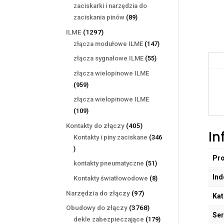
produktów
zaciskarki i narzędzia do
89
zaciskania pinów
89
produktów
1297
ILME
1297
produktów
147
złącza modułowe ILME
147
produktów
55
złącza sygnałowe ILME
55
produktów
złącza wielopinowe ILME
959
959
produktów
złącza wielopinowe ILME
109
109
produktów
405
Kontakty do złączy
405
In
produktów
Kontakty i piny zaciskane
346
346
Pr
produktów
51
kontakty pneumatyczne
51
produktów
Ind
8
Kontakty światłowodowe
8
produktów
97
Narzędzia do złączy
97
Kat
produktów
3768
Obudowy do złączy
3768
Ser
produktów
179
dekle zabezpieczające
179