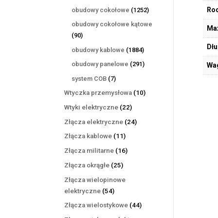
produktów
1252
Rod
obudowy cokołowe
1252
produkty
obudowy cokołowe kątowe
Max
90
90
produktów
Dłu
1884
obudowy kablowe
1884
produkty
291
obudowy panelowe
291
Wa
produktów
7
system COB
7
produktów
10
Wtyczka przemysłowa
10
produktów
22
Wtyki elektryczne
22
produkty
24
Złącza elektryczne
24
produkty
11
Złącza kablowe
11
produktów
16
Złącza militarne
16
produktów
25
Złącza okrągłe
25
produktów
Złącza wielopinowe
54
elektryczne
54
produkty
44
Złącza wielostykowe
44
produkty