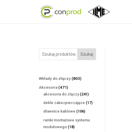
Szukaj
803
Wkłady do złączy
803
produkty
471
Akcesoria
471
produktów
241
akcesoria do złączy
241
produktów
17
dekle zabezpieczające
17
produktów
106
dławnice kablowe
106
produktów
ramki montażowe systemu
18
modułowego
18