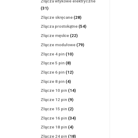
Złącza wtykowe elektryczne
31
31
produktów
28
Złącze skręcane
28
produktów
54
Złącza prostokątne
54
produkty
22
Złącze męskie
22
produkty
79
Złącze modułowe
79
produktów
10
Złącze 4 pin
10
produktów
8
Złącze 5 pin
8
produktów
12
Złącze 6 pin
12
produktów
4
Złącze 8 pin
4
produkty
14
Złącze 10 pin
14
produktów
9
Złącze 12 pin
9
produktów
2
Złącze 15 pin
2
produkty
34
Złącze 16 pin
34
produkty
4
Złącze 18 pin
4
produkty
18
Złącze 24 pin
18