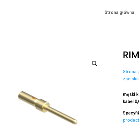
Strona główna
RIM
Strona 
zacisk
męski ko
kabel 0
Specyfi
produc