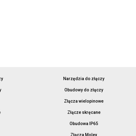
zy
Narzędzia do złączy
y
Obudowy do złączy
Złącza wielopinowe
e
Złącze skręcane
Obudowa IP65
Złącza Molex