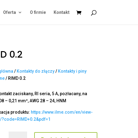
Oferta
O firmie
Kontakt
D 0.2
główna
/
Kontakty do złączy
/
Kontakty i piny
ane
/ RIMD 0.2
ntakt zaciskany, RI seria, 5 A, pozłacany, na
,08 – 0,21 mm², AWG 28 – 24, HNM
kacja produktu:
https://www.ilme.com/en/view-
t/?code=RIMD+0.2&pdf=1
ilość