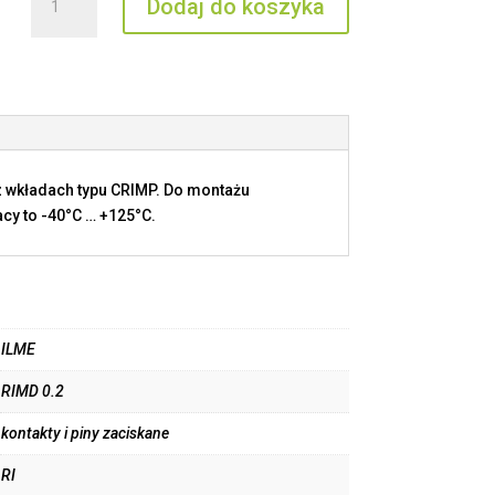
Dodaj do koszyka
RIMD
0.2
 wkładach typu CRIMP. Do montażu
cy to -40°C … +125°C.
ILME
RIMD 0.2
kontakty i piny zaciskane
RI