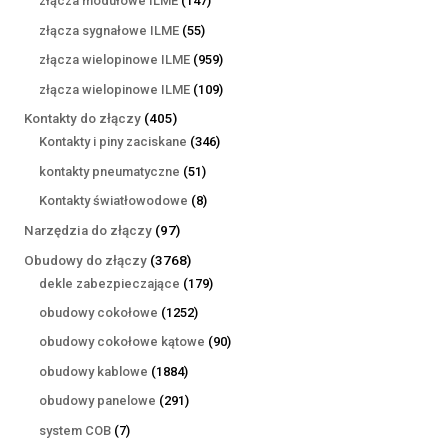
złącza modułowe ILME
147
produktów
55
złącza sygnałowe ILME
55
produktów
959
złącza wielopinowe ILME
959
produktów
109
złącza wielopinowe ILME
109
produktów
405
Kontakty do złączy
405
produktów
346
Kontakty i piny zaciskane
346
produktów
51
kontakty pneumatyczne
51
produktów
8
Kontakty światłowodowe
8
produktów
97
Narzędzia do złączy
97
produktów
3768
Obudowy do złączy
3768
produktów
179
dekle zabezpieczające
179
produktów
1252
obudowy cokołowe
1252
produkty
90
obudowy cokołowe kątowe
90
produktów
1884
obudowy kablowe
1884
produkty
291
obudowy panelowe
291
produktów
7
system COB
7