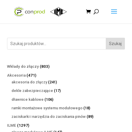
Szukaj
803
Wkłady do złączy
803
produkty
471
Akcesoria
471
produktów
241
akcesoria do złączy
241
produktów
17
dekle zabezpieczające
17
produktów
106
dławnice kablowe
106
produktów
18
ramki montażowe systemu modułowego
18
produktów
89
zaciskarki i narzędzia do zaciskania pinów
89
produktów
1297
ILME
1297
produktów
147