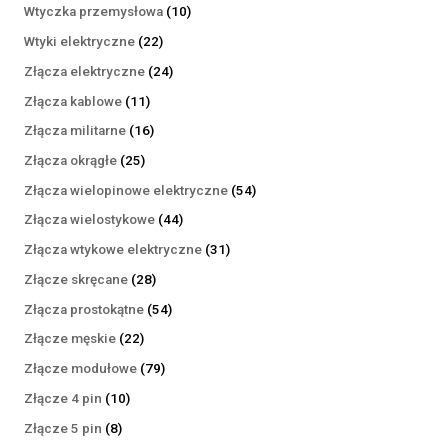
produktów
10
Wtyczka przemysłowa
10
produktów
22
Wtyki elektryczne
22
produkty
24
Złącza elektryczne
24
produkty
11
Złącza kablowe
11
produktów
16
Złącza militarne
16
produktów
25
Złącza okrągłe
25
produktów
54
Złącza wielopinowe elektryczne
54
produkty
44
Złącza wielostykowe
44
produkty
31
Złącza wtykowe elektryczne
31
produktów
28
Złącze skręcane
28
produktów
54
Złącza prostokątne
54
produkty
22
Złącze męskie
22
produkty
79
Złącze modułowe
79
produktów
10
Złącze 4 pin
10
produktów
8
Złącze 5 pin
8