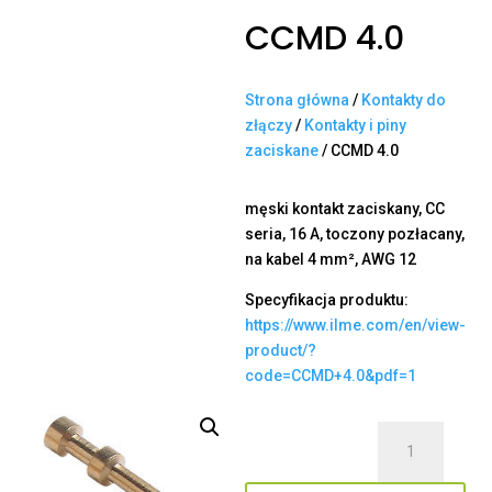
CCMD 4.0
Strona główna
/
Kontakty do
złączy
/
Kontakty i piny
zaciskane
/ CCMD 4.0
męski kontakt zaciskany, CC
seria, 16 A, toczony pozłacany,
na kabel 4 mm², AWG 12
Specyfikacja produktu:
https://www.ilme.com/en/view-
product/?
code=CCMD+4.0&pdf=1
ilość
CCMD
4.0