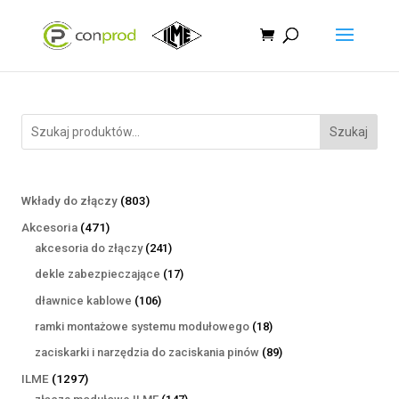
Szukaj
803
Wkłady do złączy
803
produkty
471
Akcesoria
471
produktów
241
akcesoria do złączy
241
produktów
17
dekle zabezpieczające
17
produktów
106
dławnice kablowe
106
produktów
18
ramki montażowe systemu modułowego
18
produktów
89
zaciskarki i narzędzia do zaciskania pinów
89
produktów
1297
ILME
1297
produktów
147