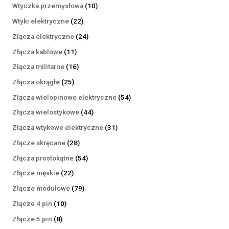
produktów
10
Wtyczka przemysłowa
10
produktów
22
Wtyki elektryczne
22
produkty
24
Złącza elektryczne
24
produkty
11
Złącza kablowe
11
produktów
16
Złącza militarne
16
produktów
25
Złącza okrągłe
25
produktów
54
Złącza wielopinowe elektryczne
54
produkty
44
Złącza wielostykowe
44
produkty
31
Złącza wtykowe elektryczne
31
produktów
28
Złącze skręcane
28
produktów
54
Złącza prostokątne
54
produkty
22
Złącze męskie
22
produkty
79
Złącze modułowe
79
produktów
10
Złącze 4 pin
10
produktów
8
Złącze 5 pin
8