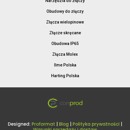
Narzędzia do złączy
Obudowy do złączy
Złącza wielopinowe
Złącze skręcane
Obudowa IP65
Złącza Molex
Ilme Polska
Harting Polska
Designed:
Proformat
|
Blog
|
Polityka prywatności
|
Warunki sprzedaży i dostaw