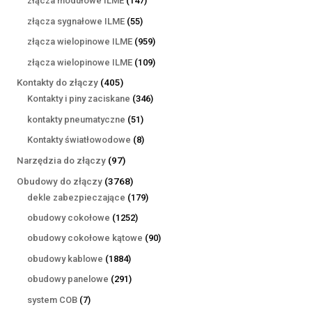
złącza modułowe ILME
147
produktów
55
złącza sygnałowe ILME
55
produktów
959
złącza wielopinowe ILME
959
produktów
109
złącza wielopinowe ILME
109
produktów
405
Kontakty do złączy
405
produktów
346
Kontakty i piny zaciskane
346
produktów
51
kontakty pneumatyczne
51
produktów
8
Kontakty światłowodowe
8
produktów
97
Narzędzia do złączy
97
produktów
3768
Obudowy do złączy
3768
produktów
179
dekle zabezpieczające
179
produktów
1252
obudowy cokołowe
1252
produkty
90
obudowy cokołowe kątowe
90
produktów
1884
obudowy kablowe
1884
produkty
291
obudowy panelowe
291
produktów
7
system COB
7