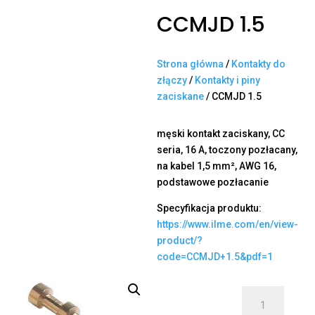
CCMJD 1.5
Strona główna
/
Kontakty do
złączy
/
Kontakty i piny
zaciskane
/ CCMJD 1.5
męski kontakt zaciskany, CC
seria, 16 A, toczony pozłacany,
na kabel 1,5 mm², AWG 16,
podstawowe pozłacanie
Specyfikacja produktu:
https://www.ilme.com/en/view-
product/?
code=CCMJD+1.5&pdf=1
ilość
CCMJD