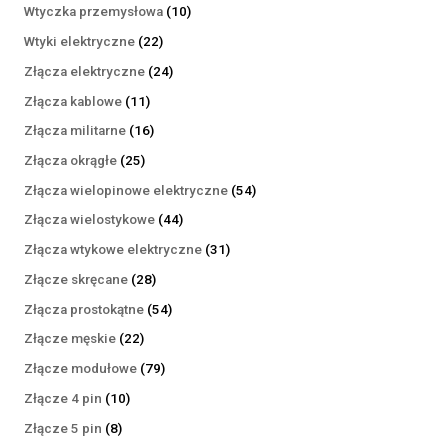
produktów
10
Wtyczka przemysłowa
10
produktów
22
Wtyki elektryczne
22
produkty
24
Złącza elektryczne
24
produkty
11
Złącza kablowe
11
produktów
16
Złącza militarne
16
produktów
25
Złącza okrągłe
25
produktów
54
Złącza wielopinowe elektryczne
54
produkty
44
Złącza wielostykowe
44
produkty
31
Złącza wtykowe elektryczne
31
produktów
28
Złącze skręcane
28
produktów
54
Złącza prostokątne
54
produkty
22
Złącze męskie
22
produkty
79
Złącze modułowe
79
produktów
10
Złącze 4 pin
10
produktów
8
Złącze 5 pin
8