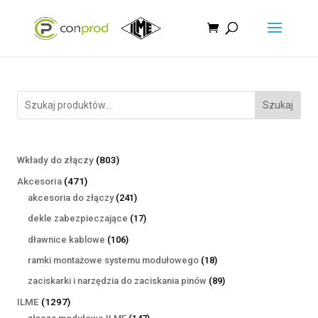
Szukaj
803
Wkłady do złączy
803
produkty
471
Akcesoria
471
produktów
241
akcesoria do złączy
241
produktów
17
dekle zabezpieczające
17
produktów
106
dławnice kablowe
106
produktów
18
ramki montażowe systemu modułowego
18
produktów
89
zaciskarki i narzędzia do zaciskania pinów
89
produktów
1297
ILME
1297
produktów
147