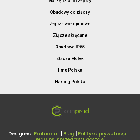
Narzędzia do złączy
Obudowy do złączy
Złącza wielopinowe
Złącze skręcane
Obudowa IP65
Złącza Molex
Ilme Polska
Harting Polska
Designed:
Proformat
|
Blog
|
Polityka prywatności
|
Warunki sprzedaży i dostaw