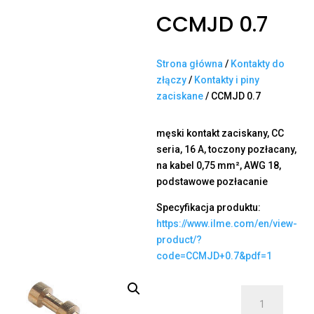
CCMJD 0.7
Strona główna
/
Kontakty do
złączy
/
Kontakty i piny
zaciskane
/ CCMJD 0.7
męski kontakt zaciskany, CC
seria, 16 A, toczony pozłacany,
na kabel 0,75 mm², AWG 18,
podstawowe pozłacanie
Specyfikacja produktu:
https://www.ilme.com/en/view-
product/?
code=CCMJD+0.7&pdf=1
ilość
CCMJD