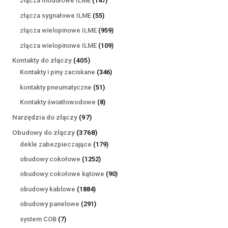
złącza modułowe ILME
147
produktów
55
złącza sygnałowe ILME
55
produktów
959
złącza wielopinowe ILME
959
produktów
109
złącza wielopinowe ILME
109
produktów
405
Kontakty do złączy
405
produktów
346
Kontakty i piny zaciskane
346
produktów
51
kontakty pneumatyczne
51
produktów
8
Kontakty światłowodowe
8
produktów
97
Narzędzia do złączy
97
produktów
3768
Obudowy do złączy
3768
produktów
179
dekle zabezpieczające
179
produktów
1252
obudowy cokołowe
1252
produkty
90
obudowy cokołowe kątowe
90
produktów
1884
obudowy kablowe
1884
produkty
291
obudowy panelowe
291
produktów
7
system COB
7