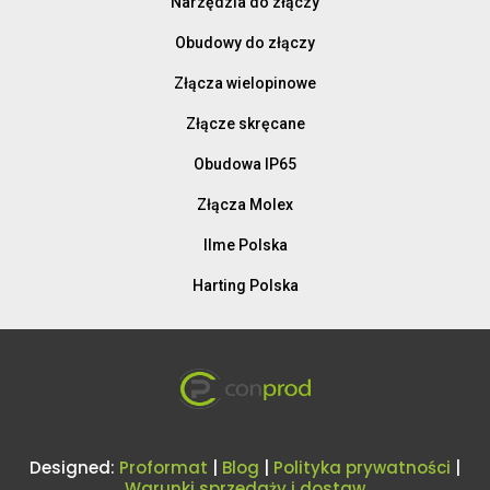
Narzędzia do złączy
Obudowy do złączy
Złącza wielopinowe
Złącze skręcane
Obudowa IP65
Złącza Molex
Ilme Polska
Harting Polska
Designed:
Proformat
|
Blog
|
Polityka prywatności
|
Warunki sprzedaży i dostaw