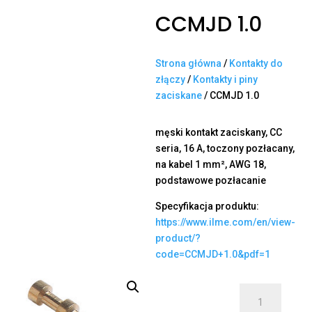
CCMJD 1.0
Strona główna
/
Kontakty do
złączy
/
Kontakty i piny
zaciskane
/ CCMJD 1.0
męski kontakt zaciskany, CC
seria, 16 A, toczony pozłacany,
na kabel 1 mm², AWG 18,
podstawowe pozłacanie
Specyfikacja produktu:
https://www.ilme.com/en/view-
product/?
code=CCMJD+1.0&pdf=1
ilość
CCMJD