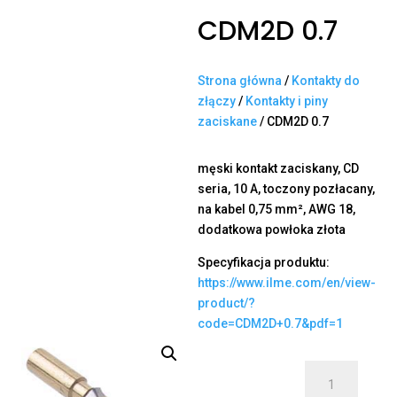
CDM2D 0.7
Strona główna
/
Kontakty do
złączy
/
Kontakty i piny
zaciskane
/ CDM2D 0.7
męski kontakt zaciskany, CD
seria, 10 A, toczony pozłacany,
na kabel 0,75 mm², AWG 18,
dodatkowa powłoka złota
Specyfikacja produktu:
https://www.ilme.com/en/view-
product/?
code=CDM2D+0.7&pdf=1
ilość
CDM2D