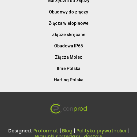
Narzędzia do złączy
Obudowy do złączy
Złącza wielopinowe
Złącze skręcane
Obudowa IP65
Złącza Molex
Ilme Polska
Harting Polska
Designed:
Proformat
|
Blog
|
Polityka prywatności
|
Warunki sprzedaży i dostaw