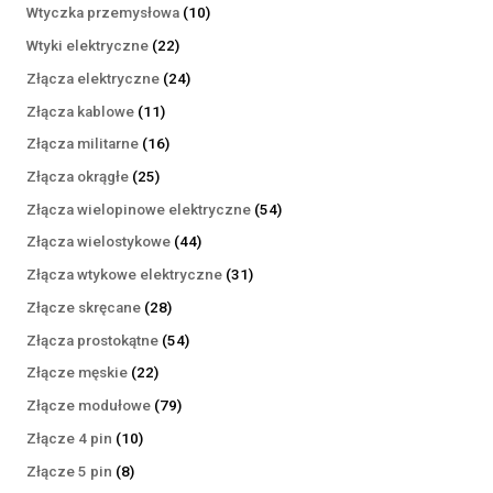
produktów
10
Wtyczka przemysłowa
10
produktów
22
Wtyki elektryczne
22
produkty
24
Złącza elektryczne
24
produkty
11
Złącza kablowe
11
produktów
16
Złącza militarne
16
produktów
25
Złącza okrągłe
25
produktów
54
Złącza wielopinowe elektryczne
54
produkty
44
Złącza wielostykowe
44
produkty
31
Złącza wtykowe elektryczne
31
produktów
28
Złącze skręcane
28
produktów
54
Złącza prostokątne
54
produkty
22
Złącze męskie
22
produkty
79
Złącze modułowe
79
produktów
10
Złącze 4 pin
10
produktów
8
Złącze 5 pin
8