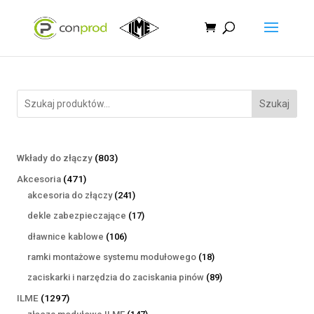
Szukaj
803
Wkłady do złączy
803
produkty
471
Akcesoria
471
produktów
241
akcesoria do złączy
241
produktów
17
dekle zabezpieczające
17
produktów
106
dławnice kablowe
106
produktów
18
ramki montażowe systemu modułowego
18
produktów
89
zaciskarki i narzędzia do zaciskania pinów
89
produktów
1297
ILME
1297
produktów
147