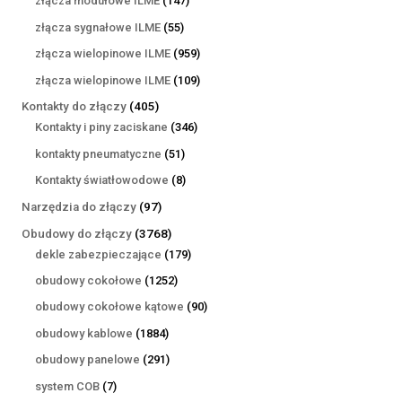
złącza modułowe ILME
147
produktów
55
złącza sygnałowe ILME
55
produktów
959
złącza wielopinowe ILME
959
produktów
109
złącza wielopinowe ILME
109
produktów
405
Kontakty do złączy
405
produktów
346
Kontakty i piny zaciskane
346
produktów
51
kontakty pneumatyczne
51
produktów
8
Kontakty światłowodowe
8
produktów
97
Narzędzia do złączy
97
produktów
3768
Obudowy do złączy
3768
produktów
179
dekle zabezpieczające
179
produktów
1252
obudowy cokołowe
1252
produkty
90
obudowy cokołowe kątowe
90
produktów
1884
obudowy kablowe
1884
produkty
291
obudowy panelowe
291
produktów
7
system COB
7