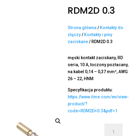
RDM2D 0.3
Strona główna
/
Kontakty do
złączy
/
Kontakty i piny
zaciskane
/ RDM2D 0.3
męski kontakt zaciskany, RD
seria, 10 A, toczony pozłacany,
na kabel 0,14 – 0,37 mm², AWG
26 – 22, HNM
Specyfikacja produktu:
https://www.ilme.com/en/view-
product/?
code=RDM2D+0.3&pdf=1
ilość
RDM2D