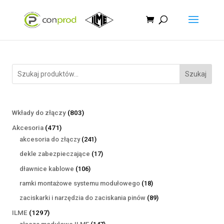
Szukaj
803
Wkłady do złączy
803
produkty
471
Akcesoria
471
produktów
241
akcesoria do złączy
241
produktów
17
dekle zabezpieczające
17
produktów
106
dławnice kablowe
106
produktów
18
ramki montażowe systemu modułowego
18
produktów
89
zaciskarki i narzędzia do zaciskania pinów
89
produktów
1297
ILME
1297
produktów
147