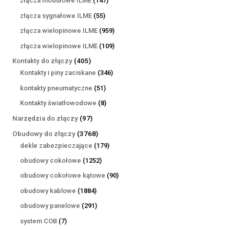
złącza modułowe ILME
147
produktów
55
złącza sygnałowe ILME
55
produktów
959
złącza wielopinowe ILME
959
produktów
109
złącza wielopinowe ILME
109
produktów
405
Kontakty do złączy
405
produktów
346
Kontakty i piny zaciskane
346
produktów
51
kontakty pneumatyczne
51
produktów
8
Kontakty światłowodowe
8
produktów
97
Narzędzia do złączy
97
produktów
3768
Obudowy do złączy
3768
produktów
179
dekle zabezpieczające
179
produktów
1252
obudowy cokołowe
1252
produkty
90
obudowy cokołowe kątowe
90
produktów
1884
obudowy kablowe
1884
produkty
291
obudowy panelowe
291
produktów
7
system COB
7