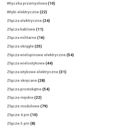
produktów
10
Wtyczka przemysłowa
10
produktów
22
Wtyki elektryczne
22
produkty
24
Złącza elektryczne
24
produkty
11
Złącza kablowe
11
produktów
16
Złącza militarne
16
produktów
25
Złącza okrągłe
25
produktów
54
Złącza wielopinowe elektryczne
54
produkty
44
Złącza wielostykowe
44
produkty
31
Złącza wtykowe elektryczne
31
produktów
28
Złącze skręcane
28
produktów
54
Złącza prostokątne
54
produkty
22
Złącze męskie
22
produkty
79
Złącze modułowe
79
produktów
10
Złącze 4 pin
10
produktów
8
Złącze 5 pin
8