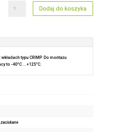
ilość
Dodaj do koszyka
CDM2D
2.5
 wkładach typu CRIMP. Do montażu
cy to -40°C … +125°C.
y zaciskane