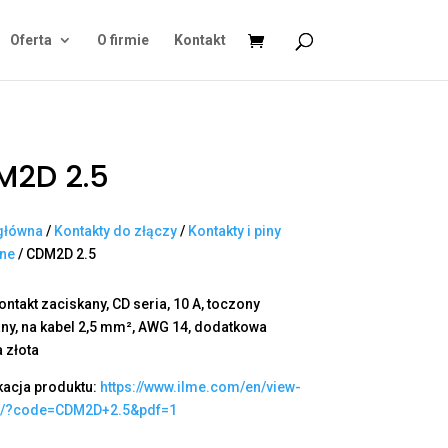
Oferta
O firmie
Kontakt
M2D 2.5
główna
/
Kontakty do złączy
/
Kontakty i piny
ane
/ CDM2D 2.5
ontakt zaciskany, CD seria, 10 A, toczony
ny, na kabel 2,5 mm², AWG 14, dodatkowa
 złota
kacja produktu:
https://www.ilme.com/en/view-
t/?code=CDM2D+2.5&pdf=1