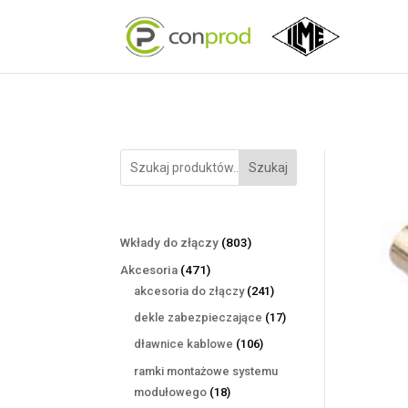
Szukaj
803
Wkłady do złączy
803
produkty
471
Akcesoria
471
produktów
241
akcesoria do złączy
241
produktów
17
dekle zabezpieczające
17
produktów
106
dławnice kablowe
106
produktów
ramki montażowe systemu
18
modułowego
18