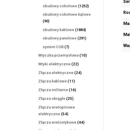
Ser
produktów
1252
obudowy cokołowe
1252
produkty
Rod
obudowy cokołowe kątowe
90
90
Max
produktów
1884
obudowy kablowe
1884
Mat
produkty
291
obudowy panelowe
291
produktów
Wa
7
system COB
7
produktów
10
Wtyczka przemysłowa
10
produktów
22
Wtyki elektryczne
22
produkty
24
Złącza elektryczne
24
produkty
11
Złącza kablowe
11
produktów
16
Złącza militarne
16
produktów
25
Złącza okrągłe
25
produktów
Złącza wielopinowe
54
elektryczne
54
produkty
44
Złącza wielostykowe
44
produkty