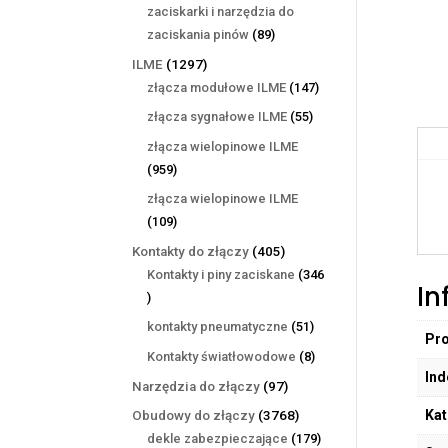
produktów
zaciskarki i narzędzia do
89
zaciskania pinów
89
produktów
1297
ILME
1297
produktów
147
złącza modułowe ILME
147
produktów
55
złącza sygnałowe ILME
55
produktów
złącza wielopinowe ILME
959
959
produktów
złącza wielopinowe ILME
109
109
produktów
405
Kontakty do złączy
405
produktów
Kontakty i piny zaciskane
346
In
346
produktów
51
kontakty pneumatyczne
51
Pr
produktów
8
Kontakty światłowodowe
8
Ind
produktów
97
Narzędzia do złączy
97
produktów
Kat
3768
Obudowy do złączy
3768
produktów
179
dekle zabezpieczające
179