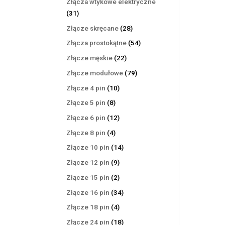
Złącza wtykowe elektryczne
31
31
produktów
28
Złącze skręcane
28
produktów
54
Złącza prostokątne
54
produkty
22
Złącze męskie
22
produkty
79
Złącze modułowe
79
produktów
10
Złącze 4 pin
10
produktów
8
Złącze 5 pin
8
produktów
12
Złącze 6 pin
12
produktów
4
Złącze 8 pin
4
produkty
14
Złącze 10 pin
14
produktów
9
Złącze 12 pin
9
produktów
2
Złącze 15 pin
2
produkty
34
Złącze 16 pin
34
produkty
4
Złącze 18 pin
4
produkty
18
Złącze 24 pin
18