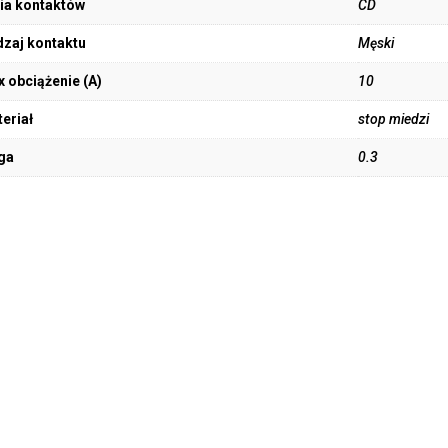
ia kontaktów
CD
zaj kontaktu
Męski
 obciążenie (A)
10
eriał
stop miedzi
ga
0.3