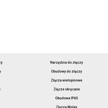
zy
Narzędzia do złączy
y
Obudowy do złączy
Złącza wielopinowe
e
Złącze skręcane
Obudowa IP65
Złącza Molex