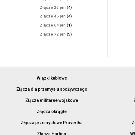
produktów
4
Złącze 25 pin
4
produkty
4
Złącze 46 pin
4
produkty
1
Złącze 64 pin
1
produkt
5
Złącze 72 pin
5
produktów
Wiązki kablowe
Złącza dla przemysłu spożywczego
Złącza militarne wojskowe
Złącza okrągłe
Złącza przemysłowe Provertha
Z
Złącza Harting
Wt