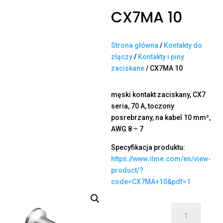
CX7MA 10
Strona główna
/
Kontakty do
złączy
/
Kontakty i piny
zaciskane
/ CX7MA 10
męski kontakt zaciskany, CX7
seria, 70 A, toczony
posrebrzany, na kabel 10 mm²,
AWG 8 – 7
Specyfikacja produktu:
https://www.ilme.com/en/view-
product/?
code=CX7MA+10&pdf=1
ilość
CX7MA