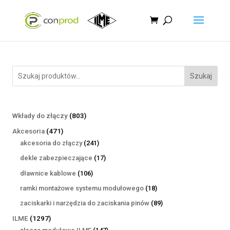
Szukaj
803
Wkłady do złączy
803
produkty
471
Akcesoria
471
produktów
241
akcesoria do złączy
241
produktów
17
dekle zabezpieczające
17
produktów
106
dławnice kablowe
106
produktów
18
ramki montażowe systemu modułowego
18
produktów
89
zaciskarki i narzędzia do zaciskania pinów
89
produktów
1297
ILME
1297
produktów
147