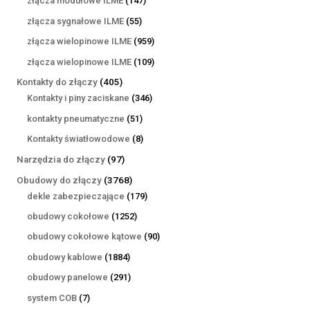
złącza modułowe ILME
147
produktów
55
złącza sygnałowe ILME
55
produktów
959
złącza wielopinowe ILME
959
produktów
109
złącza wielopinowe ILME
109
produktów
405
Kontakty do złączy
405
produktów
346
Kontakty i piny zaciskane
346
produktów
51
kontakty pneumatyczne
51
produktów
8
Kontakty światłowodowe
8
produktów
97
Narzędzia do złączy
97
produktów
3768
Obudowy do złączy
3768
produktów
179
dekle zabezpieczające
179
produktów
1252
obudowy cokołowe
1252
produkty
90
obudowy cokołowe kątowe
90
produktów
1884
obudowy kablowe
1884
produkty
291
obudowy panelowe
291
produktów
7
system COB
7