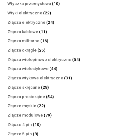
produktów
10
Wtyczka przemysłowa
10
produktów
22
Wtyki elektryczne
22
produkty
24
Złącza elektryczne
24
produkty
11
Złącza kablowe
11
produktów
16
Złącza militarne
16
produktów
25
Złącza okrągłe
25
produktów
54
Złącza wielopinowe elektryczne
54
produkty
44
Złącza wielostykowe
44
produkty
31
Złącza wtykowe elektryczne
31
produktów
28
Złącze skręcane
28
produktów
54
Złącza prostokątne
54
produkty
22
Złącze męskie
22
produkty
79
Złącze modułowe
79
produktów
10
Złącze 4 pin
10
produktów
8
Złącze 5 pin
8