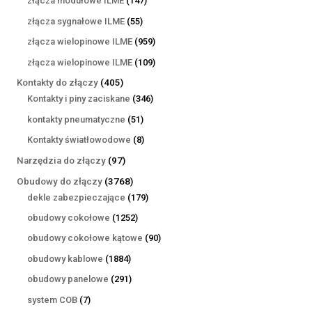
złącza modułowe ILME
147
produktów
55
złącza sygnałowe ILME
55
produktów
959
złącza wielopinowe ILME
959
produktów
109
złącza wielopinowe ILME
109
produktów
405
Kontakty do złączy
405
produktów
346
Kontakty i piny zaciskane
346
produktów
51
kontakty pneumatyczne
51
produktów
8
Kontakty światłowodowe
8
produktów
97
Narzędzia do złączy
97
produktów
3768
Obudowy do złączy
3768
produktów
179
dekle zabezpieczające
179
produktów
1252
obudowy cokołowe
1252
produkty
90
obudowy cokołowe kątowe
90
produktów
1884
obudowy kablowe
1884
produkty
291
obudowy panelowe
291
produktów
7
system COB
7