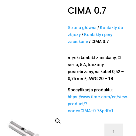
CIMA 0.7
Strona główna
/
Kontakty do
złączy
/
Kontakty i piny
zaciskane
/ CIMA 0.7
męski kontakt zaciskany, CI
seria, 5 A, toczony
posrebrzany, na kabel 0,52 –
0,75 mm², AWG 20 – 18
Specyfikacja produktu:
https://www.ilme.com/en/view-
product/?
code=CIMA+0.7&pdf=1
ilość
CIMA