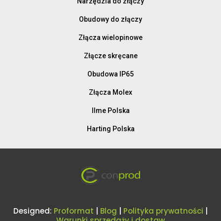
Narzędzia do złączy
Obudowy do złączy
Złącza wielopinowe
Złącze skręcane
Obudowa IP65
Złącza Molex
Ilme Polska
Harting Polska
Designed:
Proformat
|
Blog
|
Polityka prywatności
|
Warunki sprzedaży i dostaw