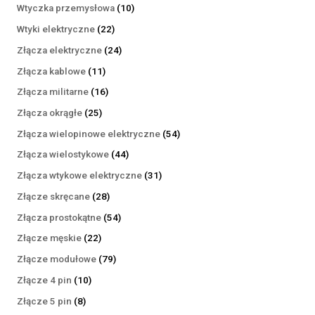
produktów
10
Wtyczka przemysłowa
10
produktów
22
Wtyki elektryczne
22
produkty
24
Złącza elektryczne
24
produkty
11
Złącza kablowe
11
produktów
16
Złącza militarne
16
produktów
25
Złącza okrągłe
25
produktów
54
Złącza wielopinowe elektryczne
54
produkty
44
Złącza wielostykowe
44
produkty
31
Złącza wtykowe elektryczne
31
produktów
28
Złącze skręcane
28
produktów
54
Złącza prostokątne
54
produkty
22
Złącze męskie
22
produkty
79
Złącze modułowe
79
produktów
10
Złącze 4 pin
10
produktów
8
Złącze 5 pin
8