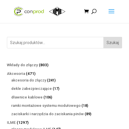
Szukaj
803
Wkłady do złączy
803
produkty
471
Akcesoria
471
produktów
241
akcesoria do złączy
241
produktów
17
dekle zabezpieczające
17
produktów
106
dławnice kablowe
106
produktów
18
ramki montażowe systemu modułowego
18
produktów
89
zaciskarki i narzędzia do zaciskania pinów
89
produktów
1297
ILME
1297
produktów
147