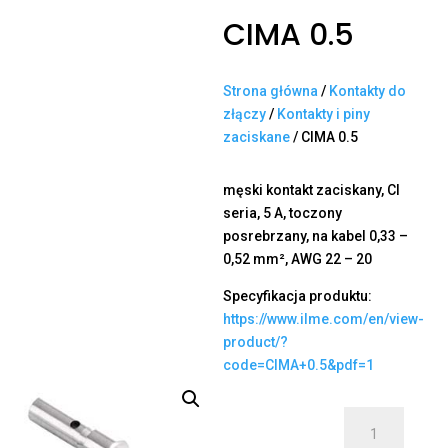
CIMA 0.5
Strona główna
/
Kontakty do
złączy
/
Kontakty i piny
zaciskane
/ CIMA 0.5
męski kontakt zaciskany, CI
seria, 5 A, toczony
posrebrzany, na kabel 0,33 –
0,52 mm², AWG 22 – 20
Specyfikacja produktu:
https://www.ilme.com/en/view-
product/?
code=CIMA+0.5&pdf=1
ilość
CIMA