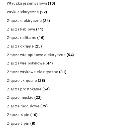
produktów
10
Wtyczka przemysłowa
10
produktów
22
Wtyki elektryczne
22
produkty
24
Złącza elektryczne
24
produkty
11
Złącza kablowe
11
produktów
16
Złącza militarne
16
produktów
25
Złącza okrągłe
25
produktów
54
Złącza wielopinowe elektryczne
54
produkty
44
Złącza wielostykowe
44
produkty
31
Złącza wtykowe elektryczne
31
produktów
28
Złącze skręcane
28
produktów
54
Złącza prostokątne
54
produkty
22
Złącze męskie
22
produkty
79
Złącze modułowe
79
produktów
10
Złącze 4 pin
10
produktów
8
Złącze 5 pin
8