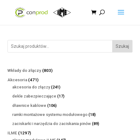
Szukaj
803
Wkłady do złączy
803
produkty
471
Akcesoria
471
produktów
241
akcesoria do złączy
241
produktów
17
dekle zabezpieczające
17
produktów
106
dławnice kablowe
106
produktów
18
ramki montażowe systemu modułowego
18
produktów
89
zaciskarki i narzędzia do zaciskania pinów
89
produktów
1297
ILME
1297
produktów
147