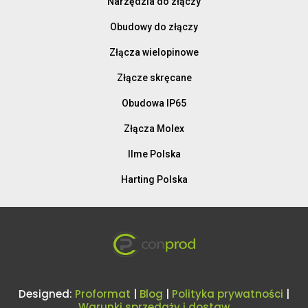
Narzędzia do złączy
Obudowy do złączy
Złącza wielopinowe
Złącze skręcane
Obudowa IP65
Złącza Molex
Ilme Polska
Harting Polska
Designed:
Proformat
|
Blog
|
Polityka prywatności
|
Warunki sprzedaży i dostaw