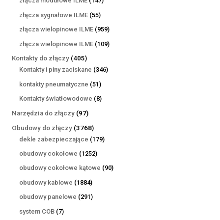
złącza modułowe ILME
147
produktów
55
złącza sygnałowe ILME
55
produktów
959
złącza wielopinowe ILME
959
produktów
109
złącza wielopinowe ILME
109
produktów
405
Kontakty do złączy
405
produktów
346
Kontakty i piny zaciskane
346
produktów
51
kontakty pneumatyczne
51
produktów
8
Kontakty światłowodowe
8
produktów
97
Narzędzia do złączy
97
produktów
3768
Obudowy do złączy
3768
produktów
179
dekle zabezpieczające
179
produktów
1252
obudowy cokołowe
1252
produkty
90
obudowy cokołowe kątowe
90
produktów
1884
obudowy kablowe
1884
produkty
291
obudowy panelowe
291
produktów
7
system COB
7