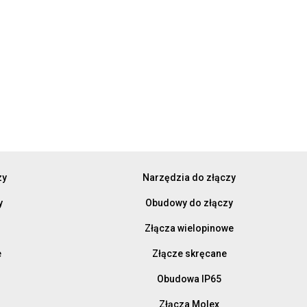
zy
Narzędzia do złączy
y
Obudowy do złączy
Złącza wielopinowe
e
Złącze skręcane
Obudowa IP65
Złącza Molex