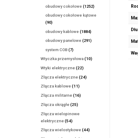
produktów
1252
Rod
obudowy cokołowe
1252
produkty
obudowy cokołowe kątowe
Max
90
90
produktów
Dłu
1884
obudowy kablowe
1884
produkty
291
obudowy panelowe
291
Mat
produktów
7
system COB
7
Wa
produktów
10
Wtyczka przemysłowa
10
produktów
22
Wtyki elektryczne
22
produkty
24
Złącza elektryczne
24
produkty
11
Złącza kablowe
11
produktów
16
Złącza militarne
16
produktów
25
Złącza okrągłe
25
produktów
Złącza wielopinowe
54
elektryczne
54
produkty
44
Złącza wielostykowe
44
produkty