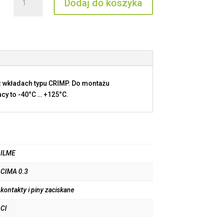
Dodaj do koszyka
CIMA
0.3
 wkładach typu CRIMP. Do montażu
cy to -40°C … +125°C.
ILME
CIMA 0.3
kontakty i piny zaciskane
CI