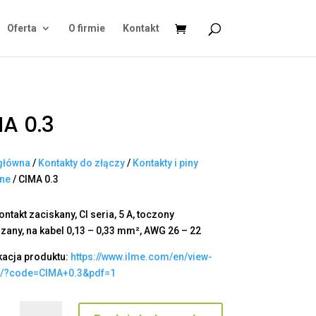
Oferta
O firmie
Kontakt
A 0.3
główna
/
Kontakty do złączy
/
Kontakty i piny
ane
/ CIMA 0.3
ntakt zaciskany, CI seria, 5 A, toczony
zany, na kabel 0,13 – 0,33 mm², AWG 26 – 22
kacja produktu:
https://www.ilme.com/en/view-
t/?code=CIMA+0.3&pdf=1
ilość