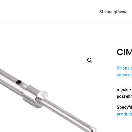
Strona główna
CIM
Strona 
zacisk
męski ko
posrebr
Specyfi
produc