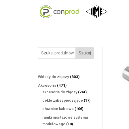
Szukaj
803
Wkłady do złączy
803
produkty
471
Akcesoria
471
produktów
241
akcesoria do złączy
241
produktów
17
dekle zabezpieczające
17
produktów
106
dławnice kablowe
106
produktów
ramki montażowe systemu
18
modułowego
18