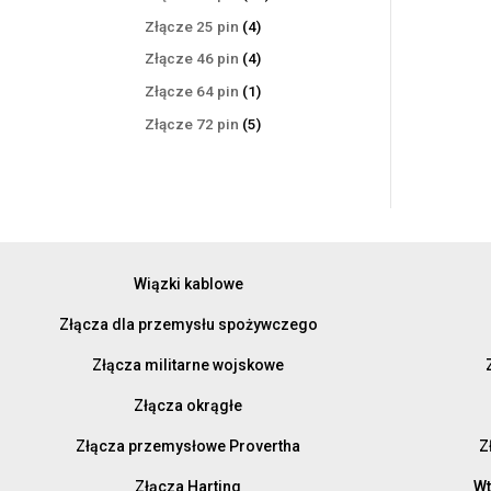
produktów
4
Złącze 25 pin
4
produkty
4
Złącze 46 pin
4
produkty
1
Złącze 64 pin
1
produkt
5
Złącze 72 pin
5
produktów
Wiązki kablowe
Złącza dla przemysłu spożywczego
Złącza militarne wojskowe
Złącza okrągłe
Złącza przemysłowe Provertha
Z
Złącza Harting
Wt