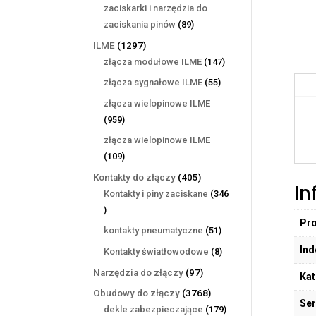
produktów
zaciskarki i narzędzia do
89
zaciskania pinów
89
produktów
1297
ILME
1297
produktów
147
złącza modułowe ILME
147
produktów
55
złącza sygnałowe ILME
55
produktów
złącza wielopinowe ILME
959
959
produktów
złącza wielopinowe ILME
109
109
produktów
405
Kontakty do złączy
405
In
produktów
Kontakty i piny zaciskane
346
346
Pr
produktów
51
kontakty pneumatyczne
51
produktów
Ind
8
Kontakty światłowodowe
8
produktów
97
Narzędzia do złączy
97
Kat
produktów
3768
Obudowy do złączy
3768
Ser
produktów
179
dekle zabezpieczające
179