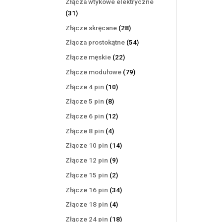
Złącza wtykowe elektryczne
31
31
produktów
28
Złącze skręcane
28
produktów
54
Złącza prostokątne
54
produkty
22
Złącze męskie
22
produkty
79
Złącze modułowe
79
produktów
10
Złącze 4 pin
10
produktów
8
Złącze 5 pin
8
produktów
12
Złącze 6 pin
12
produktów
4
Złącze 8 pin
4
produkty
14
Złącze 10 pin
14
produktów
9
Złącze 12 pin
9
produktów
2
Złącze 15 pin
2
produkty
34
Złącze 16 pin
34
produkty
4
Złącze 18 pin
4
produkty
18
Złącze 24 pin
18