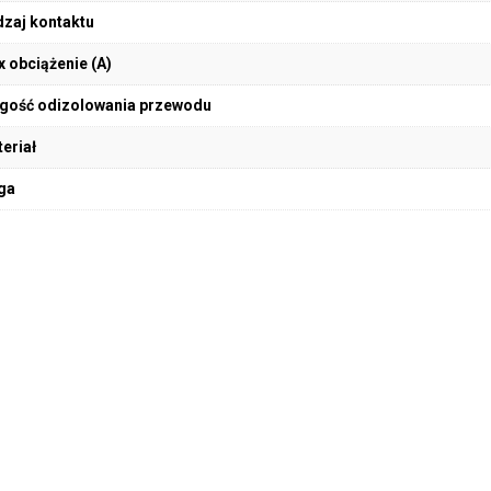
zaj kontaktu
 obciążenie (A)
gość odizolowania przewodu
eriał
ga