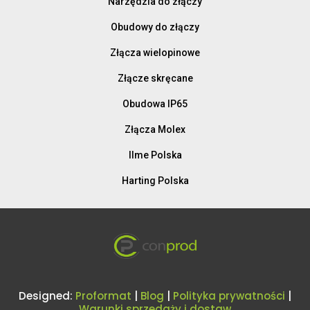
Narzędzia do złączy
Obudowy do złączy
Złącza wielopinowe
Złącze skręcane
Obudowa IP65
Złącza Molex
Ilme Polska
Harting Polska
Designed:
Proformat
|
Blog
|
Polityka prywatności
|
Warunki sprzedaży i dostaw