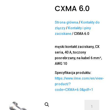
CXMA 6.0
Strona główna
/
Kontakty do
złączy
/
Kontakty i piny
zaciskane
/ CXMA 6.0
męski kontakt zaciskany, CX
seria, 40 A, toczony
posrebrzany, na kabel 6 mm²,
AWG 10
Specyfikacja produktu:
https://www.ilme.com/en/view-
product/?
code=CXMA+6.0&pdf=1
ilość
CXMA