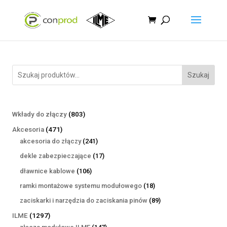
Szukaj
803
Wkłady do złączy
803
produkty
471
Akcesoria
471
produktów
241
akcesoria do złączy
241
produktów
17
dekle zabezpieczające
17
produktów
106
dławnice kablowe
106
produktów
18
ramki montażowe systemu modułowego
18
produktów
89
zaciskarki i narzędzia do zaciskania pinów
89
produktów
1297
ILME
1297
produktów
147