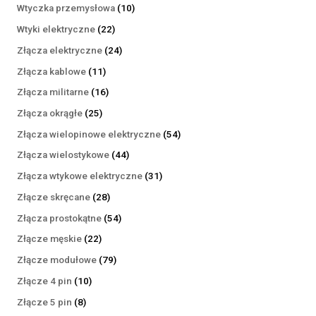
produktów
10
Wtyczka przemysłowa
10
produktów
22
Wtyki elektryczne
22
produkty
24
Złącza elektryczne
24
produkty
11
Złącza kablowe
11
produktów
16
Złącza militarne
16
produktów
25
Złącza okrągłe
25
produktów
54
Złącza wielopinowe elektryczne
54
produkty
44
Złącza wielostykowe
44
produkty
31
Złącza wtykowe elektryczne
31
produktów
28
Złącze skręcane
28
produktów
54
Złącza prostokątne
54
produkty
22
Złącze męskie
22
produkty
79
Złącze modułowe
79
produktów
10
Złącze 4 pin
10
produktów
8
Złącze 5 pin
8