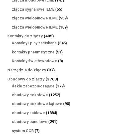
złącza modułowe ILME
147
produktów
55
złącza sygnałowe ILME
55
produktów
959
złącza wielopinowe ILME
959
produktów
109
złącza wielopinowe ILME
109
produktów
405
Kontakty do złączy
405
produktów
346
Kontakty i piny zaciskane
346
produktów
51
kontakty pneumatyczne
51
produktów
8
Kontakty światłowodowe
8
produktów
97
Narzędzia do złączy
97
produktów
3768
Obudowy do złączy
3768
produktów
179
dekle zabezpieczające
179
produktów
1252
obudowy cokołowe
1252
produkty
90
obudowy cokołowe kątowe
90
produktów
1884
obudowy kablowe
1884
produkty
291
obudowy panelowe
291
produktów
7
system COB
7