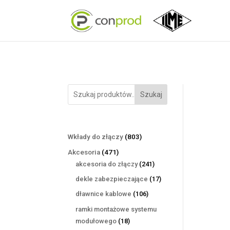
Szukaj
803
Wkłady do złączy
803
produkty
471
Akcesoria
471
produktów
241
akcesoria do złączy
241
produktów
17
dekle zabezpieczające
17
produktów
106
dławnice kablowe
106
produktów
ramki montażowe systemu
18
modułowego
18