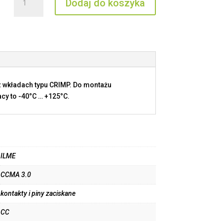
Dodaj do koszyka
CCMA
3.0
 wkładach typu CRIMP. Do montażu
cy to -40°C … +125°C.
ILME
CCMA 3.0
kontakty i piny zaciskane
CC