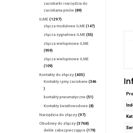
produktów
zaciskarki i narzędzia do
89
zaciskania pinów
89
produktów
1297
ILME
1297
produktów
147
złącza modułowe ILME
147
produktów
55
złącza sygnałowe ILME
55
produktów
złącza wielopinowe ILME
959
959
produktów
złącza wielopinowe ILME
109
109
produktów
405
Kontakty do złączy
405
In
produktów
Kontakty i piny zaciskane
346
346
Pr
produktów
51
kontakty pneumatyczne
51
produktów
Ind
8
Kontakty światłowodowe
8
produktów
97
Narzędzia do złączy
97
Kat
produktów
3768
Obudowy do złączy
3768
Ser
produktów
179
dekle zabezpieczające
179