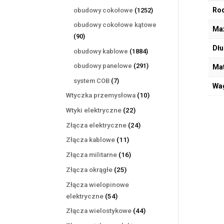
produktów
1252
Rod
obudowy cokołowe
1252
produkty
obudowy cokołowe kątowe
Max
90
90
produktów
Dłu
1884
obudowy kablowe
1884
produkty
291
obudowy panelowe
291
Mat
produktów
7
system COB
7
Wa
produktów
10
Wtyczka przemysłowa
10
produktów
22
Wtyki elektryczne
22
produkty
24
Złącza elektryczne
24
produkty
11
Złącza kablowe
11
produktów
16
Złącza militarne
16
produktów
25
Złącza okrągłe
25
produktów
Złącza wielopinowe
54
elektryczne
54
produkty
44
Złącza wielostykowe
44
produkty