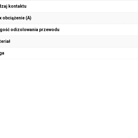
zaj kontaktu
 obciążenie (A)
gość odizolowania przewodu
eriał
ga