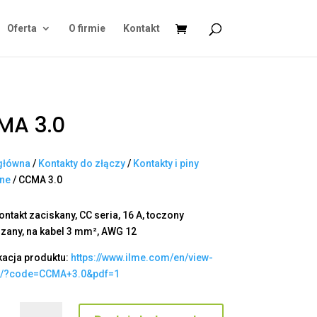
Oferta
O firmie
Kontakt
MA 3.0
główna
/
Kontakty do złączy
/
Kontakty i piny
ane
/ CCMA 3.0
ontakt zaciskany, CC seria, 16 A, toczony
zany, na kabel 3 mm², AWG 12
kacja produktu:
https://www.ilme.com/en/view-
t/?code=CCMA+3.0&pdf=1
ilość