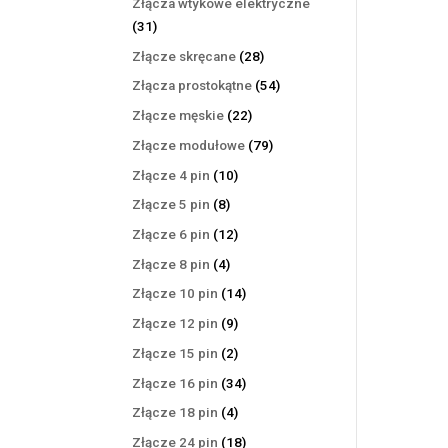
Złącza wtykowe elektryczne
31
31
produktów
28
Złącze skręcane
28
produktów
54
Złącza prostokątne
54
produkty
22
Złącze męskie
22
produkty
79
Złącze modułowe
79
produktów
10
Złącze 4 pin
10
produktów
8
Złącze 5 pin
8
produktów
12
Złącze 6 pin
12
produktów
4
Złącze 8 pin
4
produkty
14
Złącze 10 pin
14
produktów
9
Złącze 12 pin
9
produktów
2
Złącze 15 pin
2
produkty
34
Złącze 16 pin
34
produkty
4
Złącze 18 pin
4
produkty
18
Złącze 24 pin
18