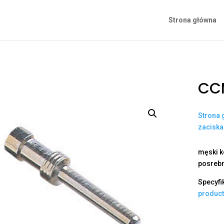
Strona główna
CC
Strona 
zacisk
męski k
posrebr
Specyfi
produc