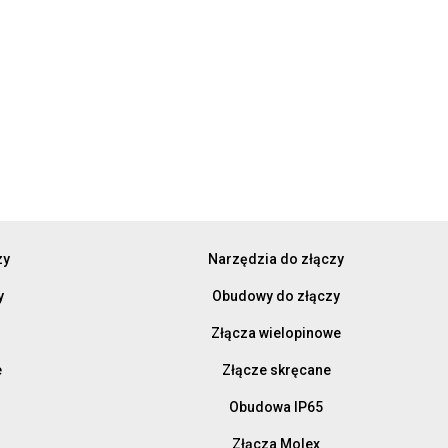
zy
Narzędzia do złączy
y
Obudowy do złączy
Złącza wielopinowe
e
Złącze skręcane
Obudowa IP65
Złącza Molex