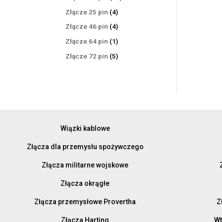
produktów
4
Złącze 25 pin
4
produkty
4
Złącze 46 pin
4
produkty
1
Złącze 64 pin
1
produkt
5
Złącze 72 pin
5
produktów
Wiązki kablowe
Złącza dla przemysłu spożywczego
Złącza militarne wojskowe
Złącza okrągłe
Złącza przemysłowe Provertha
Z
Złącza Harting
Wt