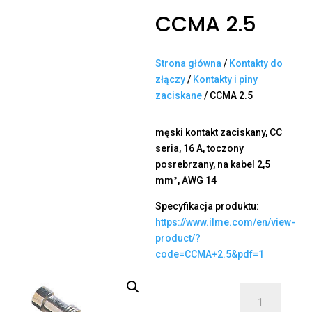
CCMA 2.5
Strona główna
/
Kontakty do
złączy
/
Kontakty i piny
zaciskane
/ CCMA 2.5
męski kontakt zaciskany, CC
seria, 16 A, toczony
posrebrzany, na kabel 2,5
mm², AWG 14
Specyfikacja produktu:
https://www.ilme.com/en/view-
product/?
code=CCMA+2.5&pdf=1
ilość
CCMA