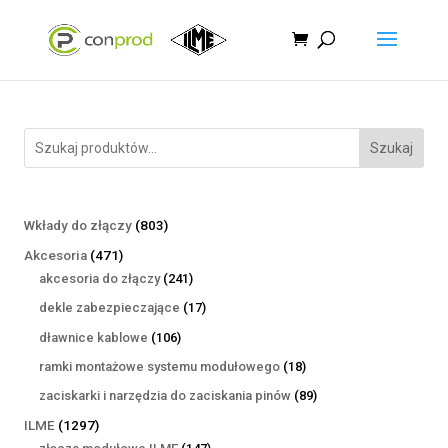
Szukaj
803
Wkłady do złączy
803
produkty
471
Akcesoria
471
produktów
241
akcesoria do złączy
241
produktów
17
dekle zabezpieczające
17
produktów
106
dławnice kablowe
106
produktów
18
ramki montażowe systemu modułowego
18
produktów
89
zaciskarki i narzędzia do zaciskania pinów
89
produktów
1297
ILME
1297
produktów
147