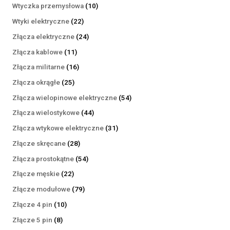
produktów
10
Wtyczka przemysłowa
10
produktów
22
Wtyki elektryczne
22
produkty
24
Złącza elektryczne
24
produkty
11
Złącza kablowe
11
produktów
16
Złącza militarne
16
produktów
25
Złącza okrągłe
25
produktów
54
Złącza wielopinowe elektryczne
54
produkty
44
Złącza wielostykowe
44
produkty
31
Złącza wtykowe elektryczne
31
produktów
28
Złącze skręcane
28
produktów
54
Złącza prostokątne
54
produkty
22
Złącze męskie
22
produkty
79
Złącze modułowe
79
produktów
10
Złącze 4 pin
10
produktów
8
Złącze 5 pin
8