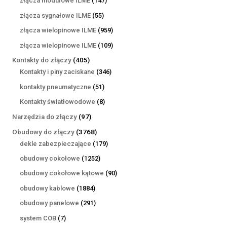
złącza modułowe ILME
147
produktów
55
złącza sygnałowe ILME
55
produktów
959
złącza wielopinowe ILME
959
produktów
109
złącza wielopinowe ILME
109
produktów
405
Kontakty do złączy
405
produktów
346
Kontakty i piny zaciskane
346
produktów
51
kontakty pneumatyczne
51
produktów
8
Kontakty światłowodowe
8
produktów
97
Narzędzia do złączy
97
produktów
3768
Obudowy do złączy
3768
produktów
179
dekle zabezpieczające
179
produktów
1252
obudowy cokołowe
1252
produkty
90
obudowy cokołowe kątowe
90
produktów
1884
obudowy kablowe
1884
produkty
291
obudowy panelowe
291
produktów
7
system COB
7