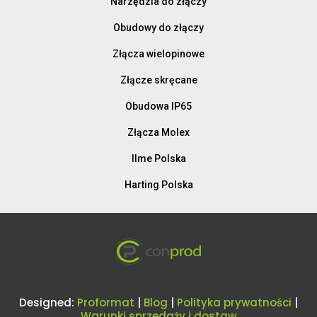
Narzędzia do złączy
Obudowy do złączy
Złącza wielopinowe
Złącze skręcane
Obudowa IP65
Złącza Molex
Ilme Polska
Harting Polska
Designed:
Proformat
|
Blog
|
Polityka prywatności
|
Warunki sprzedaży i dostaw