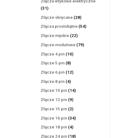
Złącza wtykowe elektryczne
31
31
produktów
28
Złącze skręcane
28
produktów
54
Złącza prostokątne
54
produkty
22
Złącze męskie
22
produkty
79
Złącze modułowe
79
produktów
10
Złącze 4 pin
10
produktów
8
Złącze 5 pin
8
produktów
12
Złącze 6 pin
12
produktów
4
Złącze 8 pin
4
produkty
14
Złącze 10 pin
14
produktów
9
Złącze 12 pin
9
produktów
2
Złącze 15 pin
2
produkty
34
Złącze 16 pin
34
produkty
4
Złącze 18 pin
4
produkty
18
Złącze 24 pin
18