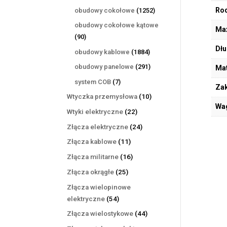
produktów
1252
Rod
obudowy cokołowe
1252
produkty
obudowy cokołowe kątowe
Max
90
90
produktów
Dłu
1884
obudowy kablowe
1884
produkty
291
obudowy panelowe
291
Mat
produktów
7
system COB
7
Zak
produktów
10
Wtyczka przemysłowa
10
Wa
produktów
22
Wtyki elektryczne
22
produkty
24
Złącza elektryczne
24
produkty
11
Złącza kablowe
11
produktów
16
Złącza militarne
16
produktów
25
Złącza okrągłe
25
produktów
Złącza wielopinowe
54
elektryczne
54
produkty
44
Złącza wielostykowe
44
produkty