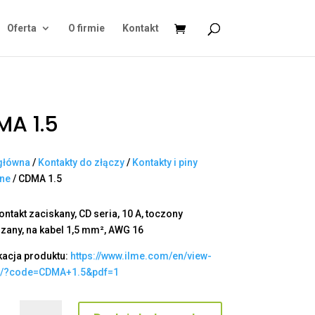
Oferta
O firmie
Kontakt
A 1.5
główna
/
Kontakty do złączy
/
Kontakty i piny
ane
/ CDMA 1.5
ontakt zaciskany, CD seria, 10 A, toczony
zany, na kabel 1,5 mm², AWG 16
kacja produktu:
https://www.ilme.com/en/view-
t/?code=CDMA+1.5&pdf=1
ilość