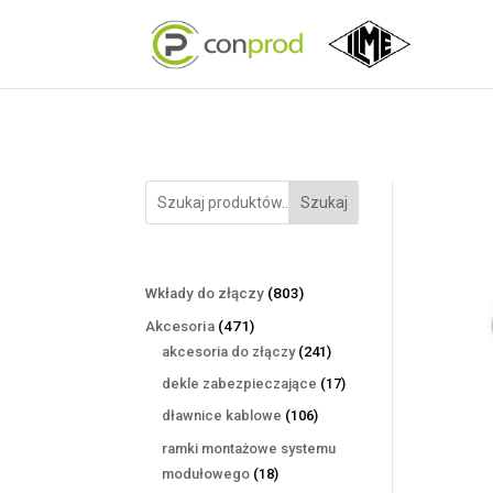
Szukaj
803
Wkłady do złączy
803
produkty
471
Akcesoria
471
produktów
241
akcesoria do złączy
241
produktów
17
dekle zabezpieczające
17
produktów
106
dławnice kablowe
106
produktów
ramki montażowe systemu
18
modułowego
18