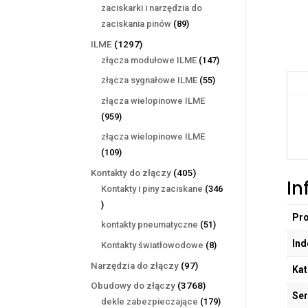
produktów
zaciskarki i narzędzia do
89
zaciskania pinów
89
produktów
1297
ILME
1297
produktów
147
złącza modułowe ILME
147
produktów
55
złącza sygnałowe ILME
55
produktów
złącza wielopinowe ILME
959
959
produktów
złącza wielopinowe ILME
109
109
produktów
405
Kontakty do złączy
405
In
produktów
Kontakty i piny zaciskane
346
346
Pr
produktów
51
kontakty pneumatyczne
51
produktów
Ind
8
Kontakty światłowodowe
8
produktów
97
Narzędzia do złączy
97
Kat
produktów
3768
Obudowy do złączy
3768
Ser
produktów
179
dekle zabezpieczające
179