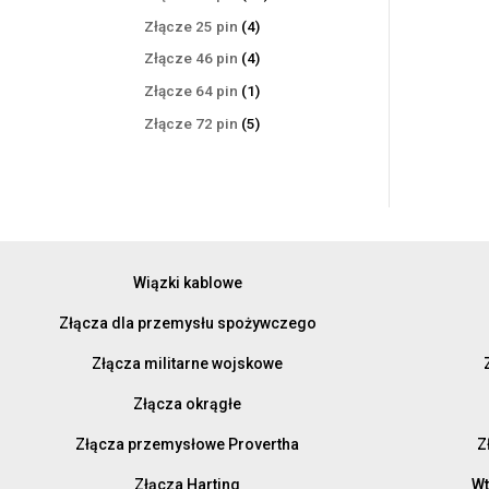
produktów
4
Złącze 25 pin
4
produkty
4
Złącze 46 pin
4
produkty
1
Złącze 64 pin
1
produkt
5
Złącze 72 pin
5
produktów
Wiązki kablowe
Złącza dla przemysłu spożywczego
Złącza militarne wojskowe
Złącza okrągłe
Złącza przemysłowe Provertha
Z
Złącza Harting
Wt