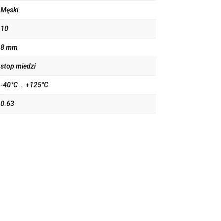
Męski
10
8 mm
stop miedzi
-40°C … +125°C
0.63