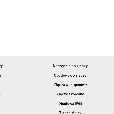
zy
Narzędzia do złączy
y
Obudowy do złączy
Złącza wielopinowe
e
Złącze skręcane
Obudowa IP65
Złącza Molex