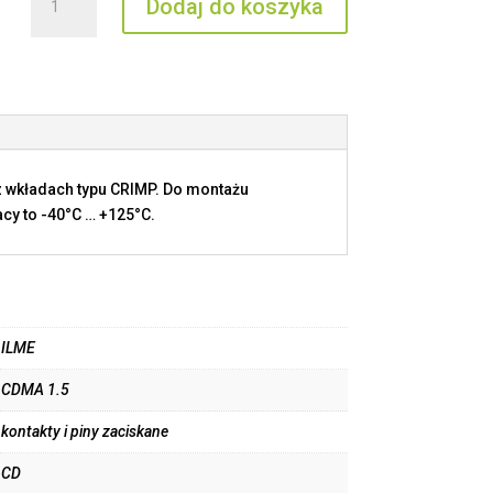
Dodaj do koszyka
CDMA
1.5
 wkładach typu CRIMP. Do montażu
cy to -40°C … +125°C.
ILME
CDMA 1.5
kontakty i piny zaciskane
CD