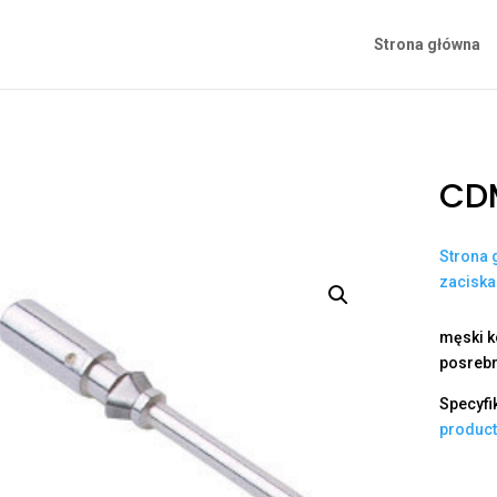
Strona główna
CDM
Strona 
zacisk
męski k
posrebr
Specyfi
produc