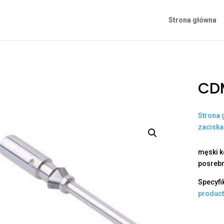
Strona główna
CD
Strona 
zacisk
męski k
posrebr
Specyfi
produc