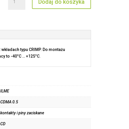
Dodaj do koszyka
CDMA
0.5
 wkładach typu CRIMP. Do montażu
cy to -40°C … +125°C.
ILME
CDMA 0.5
kontakty i piny zaciskane
CD