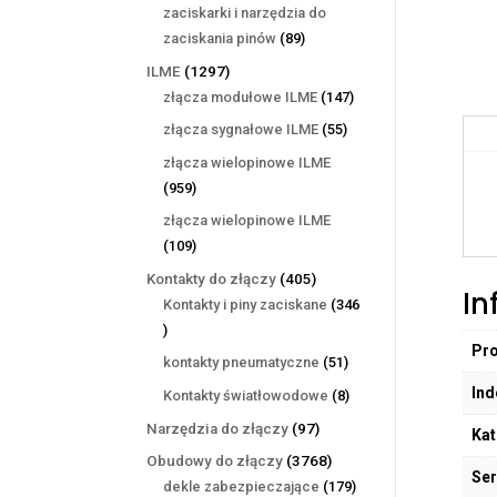
produktów
zaciskarki i narzędzia do
89
zaciskania pinów
89
produktów
1297
ILME
1297
produktów
147
złącza modułowe ILME
147
produktów
55
złącza sygnałowe ILME
55
produktów
złącza wielopinowe ILME
959
959
produktów
złącza wielopinowe ILME
109
109
produktów
405
Kontakty do złączy
405
In
produktów
Kontakty i piny zaciskane
346
346
Pr
produktów
51
kontakty pneumatyczne
51
produktów
Ind
8
Kontakty światłowodowe
8
produktów
97
Narzędzia do złączy
97
Kat
produktów
3768
Obudowy do złączy
3768
Ser
produktów
179
dekle zabezpieczające
179