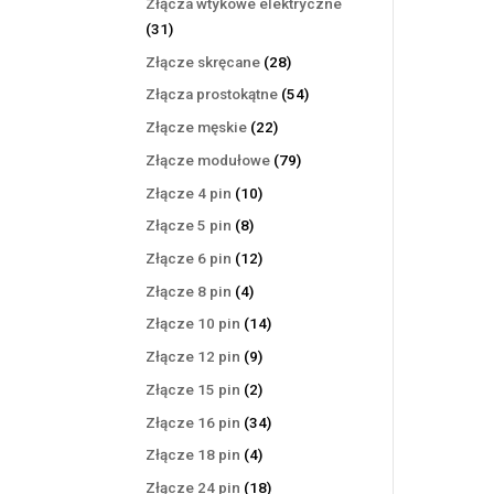
Złącza wtykowe elektryczne
31
31
produktów
28
Złącze skręcane
28
produktów
54
Złącza prostokątne
54
produkty
22
Złącze męskie
22
produkty
79
Złącze modułowe
79
produktów
10
Złącze 4 pin
10
produktów
8
Złącze 5 pin
8
produktów
12
Złącze 6 pin
12
produktów
4
Złącze 8 pin
4
produkty
14
Złącze 10 pin
14
produktów
9
Złącze 12 pin
9
produktów
2
Złącze 15 pin
2
produkty
34
Złącze 16 pin
34
produkty
4
Złącze 18 pin
4
produkty
18
Złącze 24 pin
18