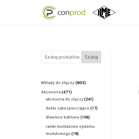
Szukaj
803
Wkłady do złączy
803
produkty
471
Akcesoria
471
produktów
241
akcesoria do złączy
241
produktów
17
dekle zabezpieczające
17
produktów
106
dławnice kablowe
106
produktów
ramki montażowe systemu
18
modułowego
18