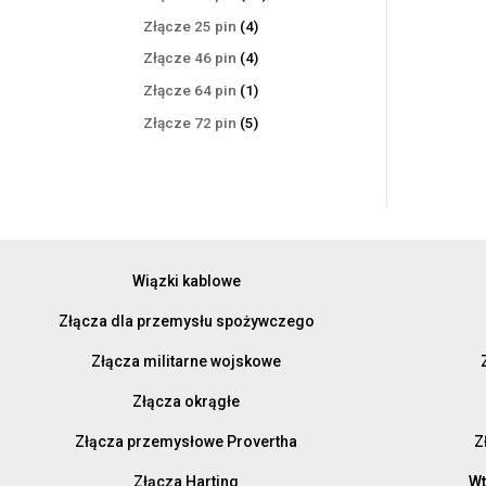
produktów
4
Złącze 25 pin
4
produkty
4
Złącze 46 pin
4
produkty
1
Złącze 64 pin
1
produkt
5
Złącze 72 pin
5
produktów
Wiązki kablowe
Złącza dla przemysłu spożywczego
Złącza militarne wojskowe
Złącza okrągłe
Złącza przemysłowe Provertha
Z
Złącza Harting
Wt