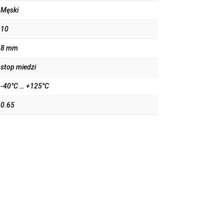
Męski
10
8 mm
stop miedzi
-40°C … +125°C
0.65