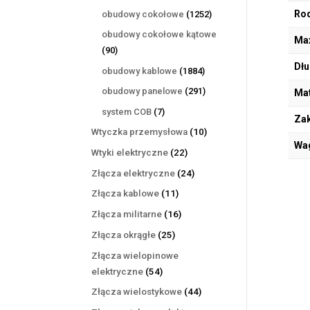
produktów
1252
Rod
obudowy cokołowe
1252
produkty
obudowy cokołowe kątowe
Max
90
90
produktów
Dłu
1884
obudowy kablowe
1884
produkty
291
obudowy panelowe
291
Mat
produktów
7
system COB
7
Zak
produktów
10
Wtyczka przemysłowa
10
Wa
produktów
22
Wtyki elektryczne
22
produkty
24
Złącza elektryczne
24
produkty
11
Złącza kablowe
11
produktów
16
Złącza militarne
16
produktów
25
Złącza okrągłe
25
produktów
Złącza wielopinowe
54
elektryczne
54
produkty
44
Złącza wielostykowe
44
produkty