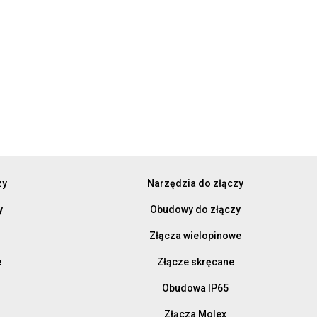
zy
Narzędzia do złączy
y
Obudowy do złączy
Złącza wielopinowe
e
Złącze skręcane
Obudowa IP65
Złącza Molex