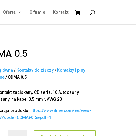
Oferta
O firmie
Kontakt
MA 0.5
główna
/
Kontakty do złączy
/
Kontakty i piny
ane
/ CDMA 0.5
ontakt zaciskany, CD seria, 10 A, toczony
zany, na kabel 0,5 mm², AWG 20
kacja produktu:
https://www.ilme.com/en/view-
t/?code=CDMA+0.5&pdf=1
ilość