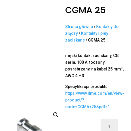
CGMA 25
Strona główna
/
Kontakty do
złączy
/
Kontakty i piny
zaciskane
/ CGMA 25
męski kontakt zaciskany, CG
seria, 100 A, toczony
posrebrzany, na kabel 25 mm²,
AWG 4 – 3
Specyfikacja produktu:
https://www.ilme.com/en/view-
product/?
code=CGMA+25&pdf=1
ilość
CGMA