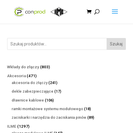
Szukaj
803
Wkłady do złączy
803
produkty
471
Akcesoria
471
produktów
241
akcesoria do złączy
241
produktów
17
dekle zabezpieczające
17
produktów
106
dławnice kablowe
106
produktów
18
ramki montażowe systemu modułowego
18
produktów
89
zaciskarki i narzędzia do zaciskania pinów
89
produktów
1297
ILME
1297
produktów
147