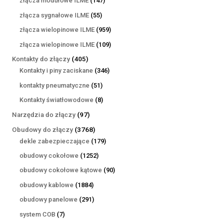
złącza modułowe ILME
147
produktów
55
złącza sygnałowe ILME
55
produktów
959
złącza wielopinowe ILME
959
produktów
109
złącza wielopinowe ILME
109
produktów
405
Kontakty do złączy
405
produktów
346
Kontakty i piny zaciskane
346
produktów
51
kontakty pneumatyczne
51
produktów
8
Kontakty światłowodowe
8
produktów
97
Narzędzia do złączy
97
produktów
3768
Obudowy do złączy
3768
produktów
179
dekle zabezpieczające
179
produktów
1252
obudowy cokołowe
1252
produkty
90
obudowy cokołowe kątowe
90
produktów
1884
obudowy kablowe
1884
produkty
291
obudowy panelowe
291
produktów
7
system COB
7