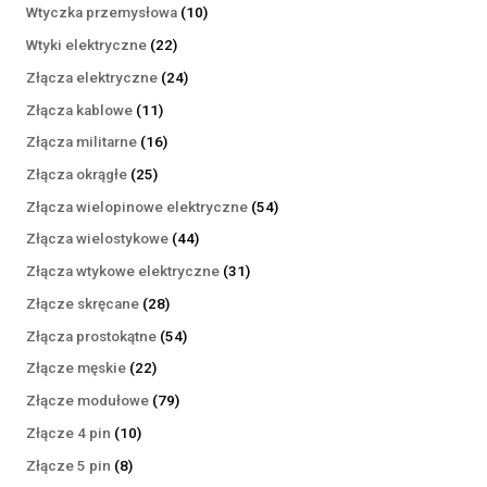
produktów
10
Wtyczka przemysłowa
10
produktów
22
Wtyki elektryczne
22
produkty
24
Złącza elektryczne
24
produkty
11
Złącza kablowe
11
produktów
16
Złącza militarne
16
produktów
25
Złącza okrągłe
25
produktów
54
Złącza wielopinowe elektryczne
54
produkty
44
Złącza wielostykowe
44
produkty
31
Złącza wtykowe elektryczne
31
produktów
28
Złącze skręcane
28
produktów
54
Złącza prostokątne
54
produkty
22
Złącze męskie
22
produkty
79
Złącze modułowe
79
produktów
10
Złącze 4 pin
10
produktów
8
Złącze 5 pin
8