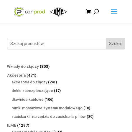
Szukaj
803
Wkłady do złączy
803
produkty
471
Akcesoria
471
produktów
241
akcesoria do złączy
241
produktów
17
dekle zabezpieczające
17
produktów
106
dławnice kablowe
106
produktów
18
ramki montażowe systemu modułowego
18
produktów
89
zaciskarki i narzędzia do zaciskania pinów
89
produktów
1297
ILME
1297
produktów
147