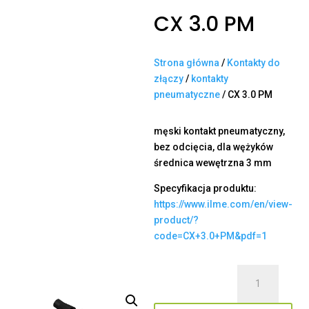
CX 3.0 PM
Strona główna
/
Kontakty do
złączy
/
kontakty
pneumatyczne
/ CX 3.0 PM
męski kontakt pneumatyczny,
bez odcięcia, dla wężyków
średnica wewętrzna 3 mm
Specyfikacja produktu:
https://www.ilme.com/en/view-
product/?
code=CX+3.0+PM&pdf=1
ilość
CX
3.0