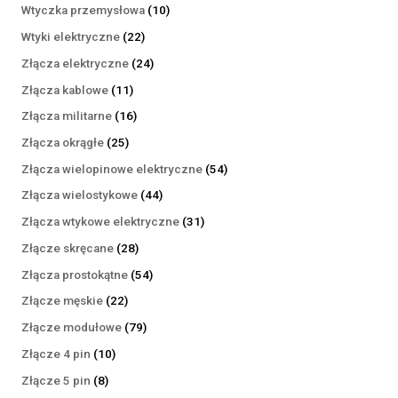
produktów
10
Wtyczka przemysłowa
10
produktów
22
Wtyki elektryczne
22
produkty
24
Złącza elektryczne
24
produkty
11
Złącza kablowe
11
produktów
16
Złącza militarne
16
produktów
25
Złącza okrągłe
25
produktów
54
Złącza wielopinowe elektryczne
54
produkty
44
Złącza wielostykowe
44
produkty
31
Złącza wtykowe elektryczne
31
produktów
28
Złącze skręcane
28
produktów
54
Złącza prostokątne
54
produkty
22
Złącze męskie
22
produkty
79
Złącze modułowe
79
produktów
10
Złącze 4 pin
10
produktów
8
Złącze 5 pin
8