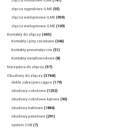
złącza modułowe ILME
147
produktów
55
złącza sygnałowe ILME
55
produktów
959
złącza wielopinowe ILME
959
produktów
109
złącza wielopinowe ILME
109
produktów
405
Kontakty do złączy
405
produktów
346
Kontakty i piny zaciskane
346
produktów
51
kontakty pneumatyczne
51
produktów
8
Kontakty światłowodowe
8
produktów
97
Narzędzia do złączy
97
produktów
3768
Obudowy do złączy
3768
produktów
179
dekle zabezpieczające
179
produktów
1252
obudowy cokołowe
1252
produkty
90
obudowy cokołowe kątowe
90
produktów
1884
obudowy kablowe
1884
produkty
291
obudowy panelowe
291
produktów
7
system COB
7