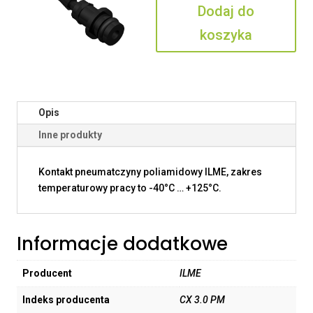
Dodaj do
PM
koszyka
Opis
Inne produkty
Kontakt pneumatczyny poliamidowy ILME, zakres
temperaturowy pracy to -40°C … +125°C.
Informacje dodatkowe
Producent
ILME
Indeks producenta
CX 3.0 PM