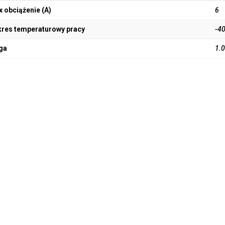
 obciążenie (A)
6
res temperaturowy pracy
-4
ga
1.