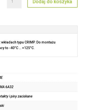
Dodaj do koszyka
CDMA
6A32
 wkładach typu CRIMP. Do montażu
cy to -40°C … +125°C.
ME
MA 6A32
takty i piny zaciskane
ski