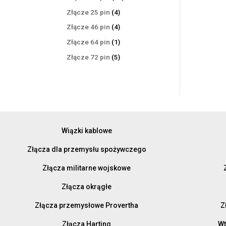
produktów
4
Złącze 25 pin
4
produkty
4
Złącze 46 pin
4
produkty
1
Złącze 64 pin
1
produkt
5
Złącze 72 pin
5
produktów
Wiązki kablowe
Złącza dla przemysłu spożywczego
Złącza militarne wojskowe
Złącza okrągłe
Złącza przemysłowe Provertha
Z
Złącza Harting
Wt