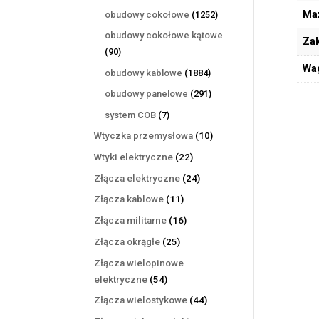
produktów
1252
Max
obudowy cokołowe
1252
produkty
obudowy cokołowe kątowe
Zak
90
90
produktów
Wa
1884
obudowy kablowe
1884
produkty
291
obudowy panelowe
291
produktów
7
system COB
7
produktów
10
Wtyczka przemysłowa
10
produktów
22
Wtyki elektryczne
22
produkty
24
Złącza elektryczne
24
produkty
11
Złącza kablowe
11
produktów
16
Złącza militarne
16
produktów
25
Złącza okrągłe
25
produktów
Złącza wielopinowe
54
elektryczne
54
produkty
44
Złącza wielostykowe
44
produkty