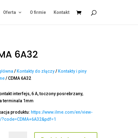
Oferta
O firmie
Kontakt
MA 6A32
główna
/
Kontakty do złączy
/
Kontakty i piny
ane
/ CDMA 6A32
ntakt interfejs, 6 A, toczony posrebrzany,
a terminala 1mm
kacja produktu:
https://www.ilme.com/en/view-
t/?code=CDMA+6A32&pdf=1
ilość