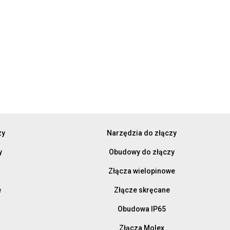
zy
Narzędzia do złączy
y
Obudowy do złączy
Złącza wielopinowe
e
Złącze skręcane
Obudowa IP65
Złącza Molex