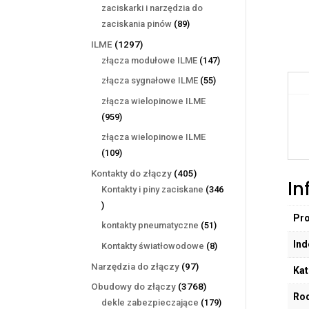
produktów
zaciskarki i narzędzia do
89
zaciskania pinów
89
produktów
1297
ILME
1297
produktów
147
złącza modułowe ILME
147
produktów
55
złącza sygnałowe ILME
55
produktów
złącza wielopinowe ILME
959
959
produktów
złącza wielopinowe ILME
109
109
produktów
405
Kontakty do złączy
405
In
produktów
Kontakty i piny zaciskane
346
346
Pr
produktów
51
kontakty pneumatyczne
51
produktów
Ind
8
Kontakty światłowodowe
8
produktów
97
Narzędzia do złączy
97
Kat
produktów
3768
Obudowy do złączy
3768
Rod
produktów
179
dekle zabezpieczające
179