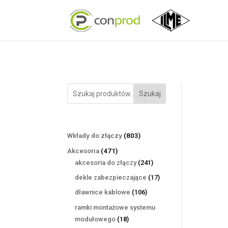
Szukaj
803
Wkłady do złączy
803
produkty
471
Akcesoria
471
produktów
241
akcesoria do złączy
241
produktów
17
dekle zabezpieczające
17
produktów
106
dławnice kablowe
106
produktów
ramki montażowe systemu
18
modułowego
18