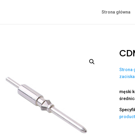
Strona główna
CD
Strona 
zacisk
męski ko
średnic
Specyfi
produc