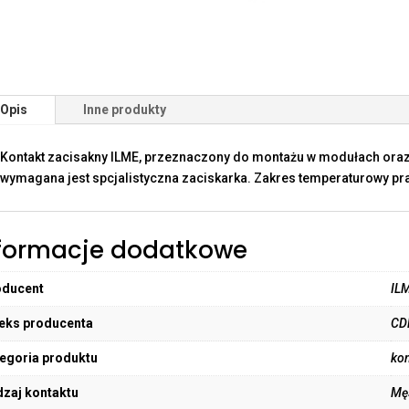
Opis
Inne produkty
Kontakt zacisakny ILME, przeznaczony do montażu w modułach oraz
wymagana jest spcjalistyczna zaciskarka. Zakres temperaturowy pra
formacje dodatkowe
oducent
IL
eks producenta
CD
egoria produktu
kon
zaj kontaktu
Mę