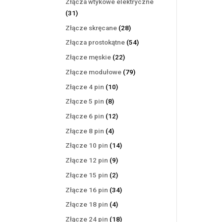
Złącza wtykowe elektryczne
31
31
produktów
28
Złącze skręcane
28
produktów
54
Złącza prostokątne
54
produkty
22
Złącze męskie
22
produkty
79
Złącze modułowe
79
produktów
10
Złącze 4 pin
10
produktów
8
Złącze 5 pin
8
produktów
12
Złącze 6 pin
12
produktów
4
Złącze 8 pin
4
produkty
14
Złącze 10 pin
14
produktów
9
Złącze 12 pin
9
produktów
2
Złącze 15 pin
2
produkty
34
Złącze 16 pin
34
produkty
4
Złącze 18 pin
4
produkty
18
Złącze 24 pin
18