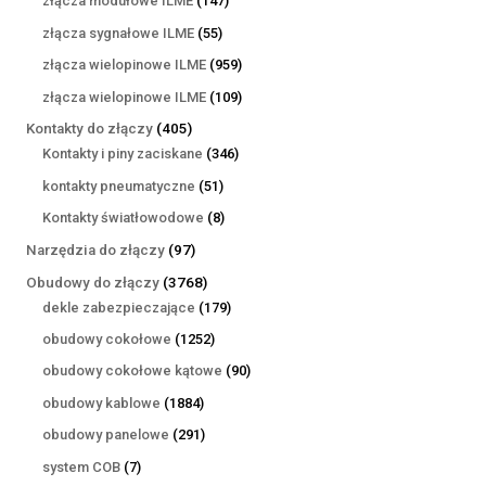
złącza modułowe ILME
147
produktów
55
złącza sygnałowe ILME
55
produktów
959
złącza wielopinowe ILME
959
produktów
109
złącza wielopinowe ILME
109
produktów
405
Kontakty do złączy
405
produktów
346
Kontakty i piny zaciskane
346
produktów
51
kontakty pneumatyczne
51
produktów
8
Kontakty światłowodowe
8
produktów
97
Narzędzia do złączy
97
produktów
3768
Obudowy do złączy
3768
produktów
179
dekle zabezpieczające
179
produktów
1252
obudowy cokołowe
1252
produkty
90
obudowy cokołowe kątowe
90
produktów
1884
obudowy kablowe
1884
produkty
291
obudowy panelowe
291
produktów
7
system COB
7