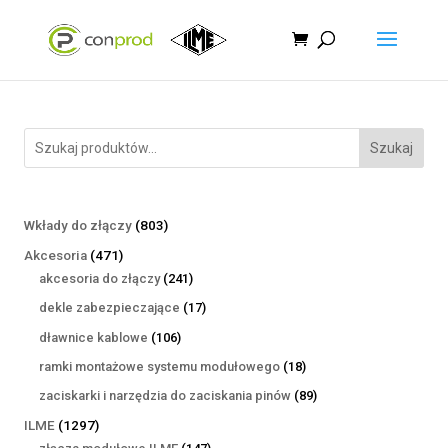
Szukaj
803
Wkłady do złączy
803
produkty
471
Akcesoria
471
produktów
241
akcesoria do złączy
241
produktów
17
dekle zabezpieczające
17
produktów
106
dławnice kablowe
106
produktów
18
ramki montażowe systemu modułowego
18
produktów
89
zaciskarki i narzędzia do zaciskania pinów
89
produktów
1297
ILME
1297
produktów
147