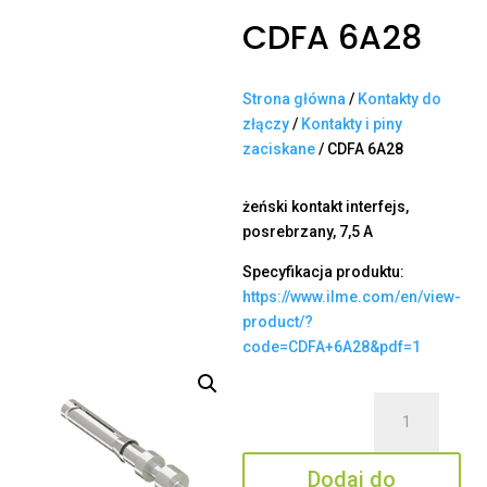
CDFA 6A28
Strona główna
/
Kontakty do
złączy
/
Kontakty i piny
zaciskane
/ CDFA 6A28
żeński kontakt interfejs,
posrebrzany, 7,5 A
Specyfikacja produktu:
https://www.ilme.com/en/view-
product/?
code=CDFA+6A28&pdf=1
ilość
CDFA
6A28
Dodaj do