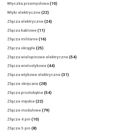
produktów
10
Wtyczka przemysłowa
10
produktów
22
Wtyki elektryczne
22
produkty
24
Złącza elektryczne
24
produkty
11
Złącza kablowe
11
produktów
16
Złącza militarne
16
produktów
25
Złącza okrągłe
25
produktów
54
Złącza wielopinowe elektryczne
54
produkty
44
Złącza wielostykowe
44
produkty
31
Złącza wtykowe elektryczne
31
produktów
28
Złącze skręcane
28
produktów
54
Złącza prostokątne
54
produkty
22
Złącze męskie
22
produkty
79
Złącze modułowe
79
produktów
10
Złącze 4 pin
10
produktów
8
Złącze 5 pin
8