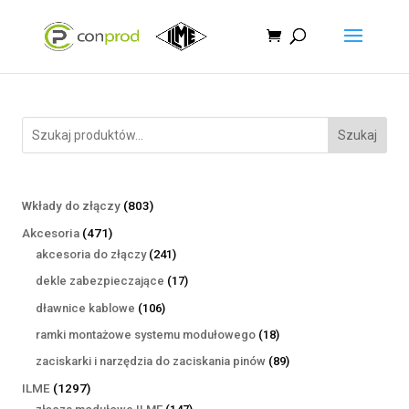
Szukaj
803
Wkłady do złączy
803
produkty
471
Akcesoria
471
produktów
241
akcesoria do złączy
241
produktów
17
dekle zabezpieczające
17
produktów
106
dławnice kablowe
106
produktów
18
ramki montażowe systemu modułowego
18
produktów
89
zaciskarki i narzędzia do zaciskania pinów
89
produktów
1297
ILME
1297
produktów
147