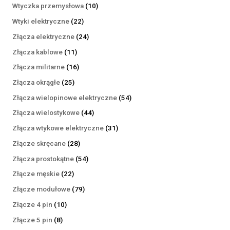
produktów
10
Wtyczka przemysłowa
10
produktów
22
Wtyki elektryczne
22
produkty
24
Złącza elektryczne
24
produkty
11
Złącza kablowe
11
produktów
16
Złącza militarne
16
produktów
25
Złącza okrągłe
25
produktów
54
Złącza wielopinowe elektryczne
54
produkty
44
Złącza wielostykowe
44
produkty
31
Złącza wtykowe elektryczne
31
produktów
28
Złącze skręcane
28
produktów
54
Złącza prostokątne
54
produkty
22
Złącze męskie
22
produkty
79
Złącze modułowe
79
produktów
10
Złącze 4 pin
10
produktów
8
Złącze 5 pin
8