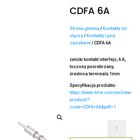
CDFA 6A
Strona główna
/
Kontakty do
złączy
/
Kontakty i piny
zaciskane
/ CDFA 6A
żeński kontakt interfejs, 6 A,
toczony posrebrzany,
średnica terminala 1mm
Specyfikacja produktu:
https://www.ilme.com/en/view-
product/?
code=CDFA+6A&pdf=1
ilość
CDFA
6A