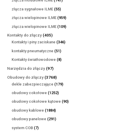
złącza modułowe ILME
147
produktów
55
złącza sygnałowe ILME
55
produktów
959
złącza wielopinowe ILME
959
produktów
109
złącza wielopinowe ILME
109
produktów
405
Kontakty do złączy
405
produktów
346
Kontakty i piny zaciskane
346
produktów
51
kontakty pneumatyczne
51
produktów
8
Kontakty światłowodowe
8
produktów
97
Narzędzia do złączy
97
produktów
3768
Obudowy do złączy
3768
produktów
179
dekle zabezpieczające
179
produktów
1252
obudowy cokołowe
1252
produkty
90
obudowy cokołowe kątowe
90
produktów
1884
obudowy kablowe
1884
produkty
291
obudowy panelowe
291
produktów
7
system COB
7