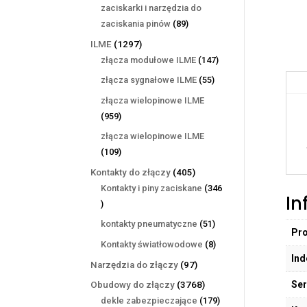
produktów
zaciskarki i narzędzia do
89
zaciskania pinów
89
produktów
1297
ILME
1297
produktów
147
złącza modułowe ILME
147
produktów
55
złącza sygnałowe ILME
55
produktów
złącza wielopinowe ILME
959
959
produktów
złącza wielopinowe ILME
109
109
produktów
405
Kontakty do złączy
405
produktów
Kontakty i piny zaciskane
346
In
346
produktów
51
kontakty pneumatyczne
51
Pr
produktów
8
Kontakty światłowodowe
8
Ind
produktów
97
Narzędzia do złączy
97
produktów
Ser
3768
Obudowy do złączy
3768
produktów
179
dekle zabezpieczające
179