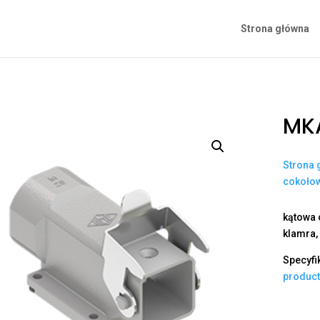
Strona główna
MK
Strona 
cokoło
kątowa 
klamra,
Specyfi
produc