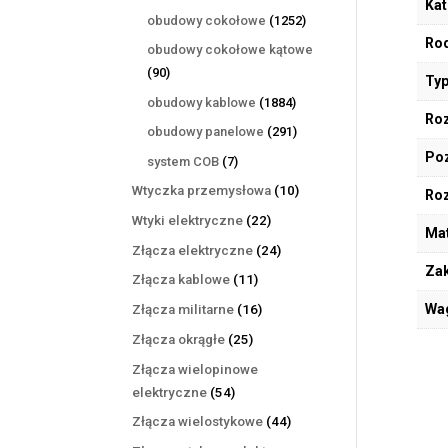
Kat
produktów
1252
obudowy cokołowe
1252
produkty
Rod
obudowy cokołowe kątowe
90
90
Typ
produktów
1884
obudowy kablowe
1884
Roz
produkty
291
obudowy panelowe
291
produktów
Poz
7
system COB
7
produktów
10
Wtyczka przemysłowa
10
Ro
produktów
22
Wtyki elektryczne
22
Mat
produkty
24
Złącza elektryczne
24
Zak
produkty
11
Złącza kablowe
11
produktów
16
Wa
Złącza militarne
16
produktów
25
Złącza okrągłe
25
produktów
Złącza wielopinowe
54
elektryczne
54
produkty
44
Złącza wielostykowe
44
produkty