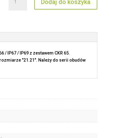
Dodaj do koszyka
MKAXX
IAP25
6 / IP67 / IP69 z zestawem CKR 65.
ozmiarze "21.21". Należy do serii obudów