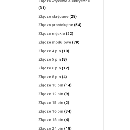
Złącza wtykowe elektryczne
31
31
produktów
28
Złącze skręcane
28
produktów
54
Złącza prostokątne
54
produkty
22
Złącze męskie
22
produkty
79
Złącze modułowe
79
produktów
10
Złącze 4 pin
10
produktów
8
Złącze 5 pin
8
produktów
12
Złącze 6 pin
12
produktów
4
Złącze 8 pin
4
produkty
14
Złącze 10 pin
14
produktów
9
Złącze 12 pin
9
produktów
2
Złącze 15 pin
2
produkty
34
Złącze 16 pin
34
produkty
4
Złącze 18 pin
4
produkty
18
Złącze 24 pin
18