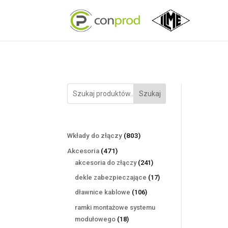
Szukaj
803
Wkłady do złączy
803
produkty
471
Akcesoria
471
produktów
241
akcesoria do złączy
241
produktów
17
dekle zabezpieczające
17
produktów
106
dławnice kablowe
106
produktów
ramki montażowe systemu
18
modułowego
18