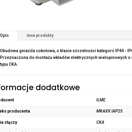
Opis
Inne produkty
Obudowa gniazda cokołowa, o klasie szczelności kategorii IP44 - IP6
Przeznaczona do montażu wkładów elektrycznych wielopinowych o r
typu CKA.
formacje dodatkowe
oducent
ILME
eks producenta
MKAXX IAP25
ia złączy
CKA