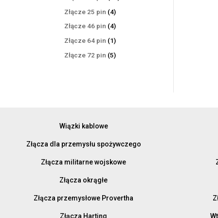
produktów
4
Złącze 25 pin
4
produkty
4
Złącze 46 pin
4
produkty
1
Złącze 64 pin
1
produkt
5
Złącze 72 pin
5
produktów
Wiązki kablowe
Złącza dla przemysłu spożywczego
Złącza militarne wojskowe
Złącza okrągłe
Złącza przemysłowe Provertha
Z
Złącza Harting
Wt