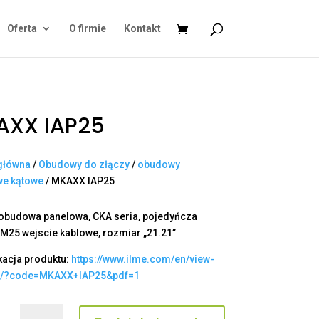
Oferta
O firmie
Kontakt
AXX IAP25
główna
/
Obudowy do złączy
/
obudowy
we kątowe
/ MKAXX IAP25
obudowa panelowa, CKA seria, pojedyńcza
 M25 wejscie kablowe, rozmiar „21.21”
kacja produktu:
https://www.ilme.com/en/view-
t/?code=MKAXX+IAP25&pdf=1
ilość