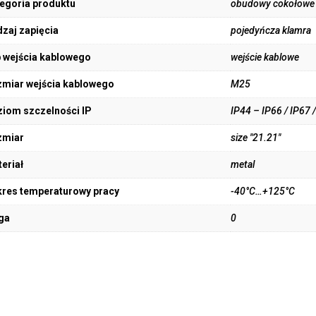
egoria produktu
obudowy cokołowe
zaj zapięcia
pojedyńcza klamra
 wejścia kablowego
wejście kablowe
miar wejścia kablowego
M25
iom szczelności IP
IP44 – IP66 / IP67 
zmiar
size "21.21"
eriał
metal
res temperaturowy pracy
-40°C…+125°C
ga
0