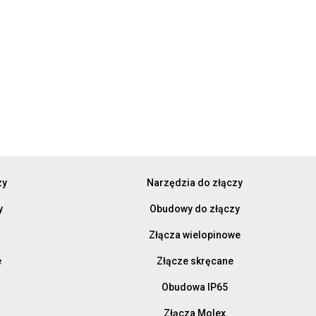
zy
Narzędzia do złączy
y
Obudowy do złączy
Złącza wielopinowe
e
Złącze skręcane
Obudowa IP65
Złącza Molex