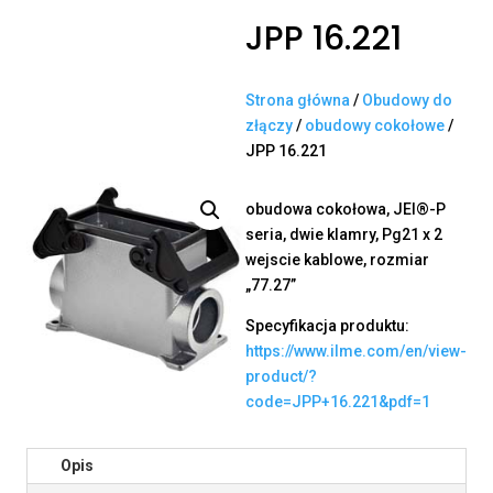
JPP 16.221
Strona główna
/
Obudowy do
złączy
/
obudowy cokołowe
/
JPP 16.221
obudowa cokołowa, JEI®-P
seria, dwie klamry, Pg21 x 2
wejscie kablowe, rozmiar
„77.27”
Specyfikacja produktu:
https://www.ilme.com/en/view-
product/?
code=JPP+16.221&pdf=1
Opis