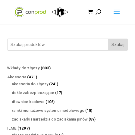
Szukaj
803
Wkłady do złączy
803
produkty
471
Akcesoria
471
produktów
241
akcesoria do złączy
241
produktów
17
dekle zabezpieczające
17
produktów
106
dławnice kablowe
106
produktów
18
ramki montażowe systemu modułowego
18
produktów
89
zaciskarki i narzędzia do zaciskania pinów
89
produktów
1297
ILME
1297
produktów
147