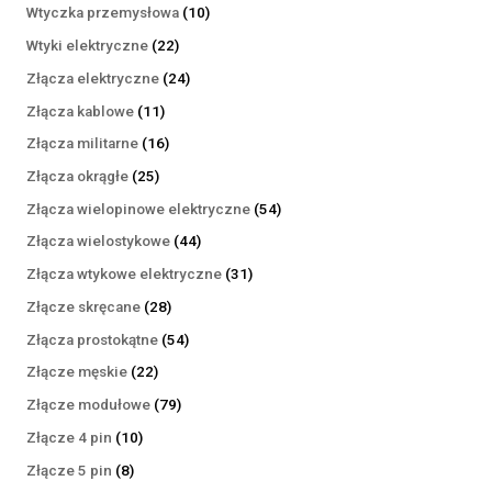
produktów
10
Wtyczka przemysłowa
10
produktów
22
Wtyki elektryczne
22
produkty
24
Złącza elektryczne
24
produkty
11
Złącza kablowe
11
produktów
16
Złącza militarne
16
produktów
25
Złącza okrągłe
25
produktów
54
Złącza wielopinowe elektryczne
54
produkty
44
Złącza wielostykowe
44
produkty
31
Złącza wtykowe elektryczne
31
produktów
28
Złącze skręcane
28
produktów
54
Złącza prostokątne
54
produkty
22
Złącze męskie
22
produkty
79
Złącze modułowe
79
produktów
10
Złącze 4 pin
10
produktów
8
Złącze 5 pin
8