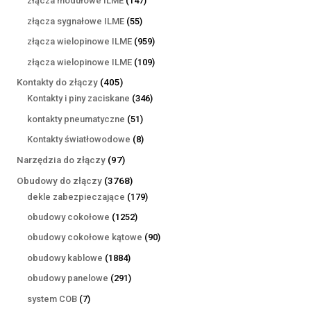
złącza modułowe ILME
147
produktów
55
złącza sygnałowe ILME
55
produktów
959
złącza wielopinowe ILME
959
produktów
109
złącza wielopinowe ILME
109
produktów
405
Kontakty do złączy
405
produktów
346
Kontakty i piny zaciskane
346
produktów
51
kontakty pneumatyczne
51
produktów
8
Kontakty światłowodowe
8
produktów
97
Narzędzia do złączy
97
produktów
3768
Obudowy do złączy
3768
produktów
179
dekle zabezpieczające
179
produktów
1252
obudowy cokołowe
1252
produkty
90
obudowy cokołowe kątowe
90
produktów
1884
obudowy kablowe
1884
produkty
291
obudowy panelowe
291
produktów
7
system COB
7