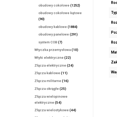
Rod
produktów
1252
obudowy cokołowe
1252
produkty
Typ
obudowy cokołowe kątowe
90
90
Roz
produktów
1884
obudowy kablowe
1884
Poz
produkty
291
obudowy panelowe
291
produktów
7
system COB
7
Ro
produktów
10
Wtyczka przemysłowa
10
Mat
produktów
22
Wtyki elektryczne
22
Zak
produkty
24
Złącza elektryczne
24
produkty
Wa
11
Złącza kablowe
11
produktów
16
Złącza militarne
16
produktów
25
Złącza okrągłe
25
produktów
Złącza wielopinowe
54
elektryczne
54
produkty
44
Złącza wielostykowe
44
produkty