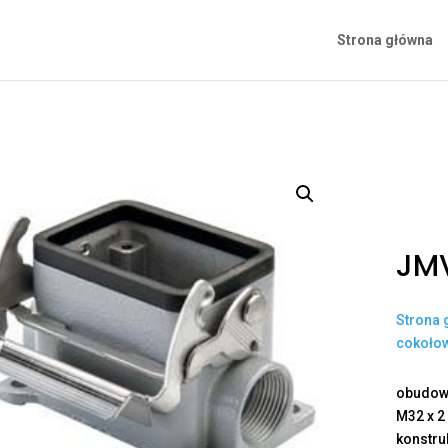
Strona główna
JM
Strona 
cokoło
obudowa
M32 x 2
konstru