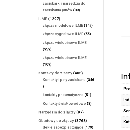
produktów
zaciskarki i narzędzia do
89
zaciskania pinów
89
produktów
1297
ILME
1297
produktów
147
złącza modułowe ILME
147
produktów
55
złącza sygnałowe ILME
55
produktów
złącza wielopinowe ILME
959
959
produktów
złącza wielopinowe ILME
109
109
produktów
405
Kontakty do złączy
405
In
produktów
Kontakty i piny zaciskane
346
346
Pr
produktów
51
kontakty pneumatyczne
51
Ind
produktów
8
Kontakty światłowodowe
8
produktów
Ser
97
Narzędzia do złączy
97
produktów
3768
Obudowy do złączy
3768
Kat
produktów
179
dekle zabezpieczające
179