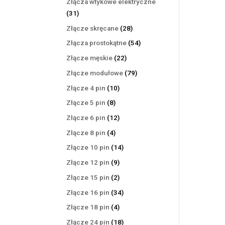
Złącza wtykowe elektryczne
31
31
produktów
28
Złącze skręcane
28
produktów
54
Złącza prostokątne
54
produkty
22
Złącze męskie
22
produkty
79
Złącze modułowe
79
produktów
10
Złącze 4 pin
10
produktów
8
Złącze 5 pin
8
produktów
12
Złącze 6 pin
12
produktów
4
Złącze 8 pin
4
produkty
14
Złącze 10 pin
14
produktów
9
Złącze 12 pin
9
produktów
2
Złącze 15 pin
2
produkty
34
Złącze 16 pin
34
produkty
4
Złącze 18 pin
4
produkty
18
Złącze 24 pin
18