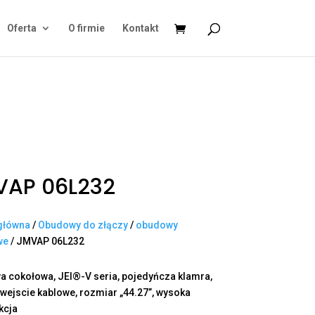
Oferta
O firmie
Kontakt
VAP 06L232
główna
/
Obudowy do złączy
/
obudowy
we
/ JMVAP 06L232
 cokołowa, JEI®-V seria, pojedyńcza klamra,
 wejscie kablowe, rozmiar „44.27”, wysoka
kcja