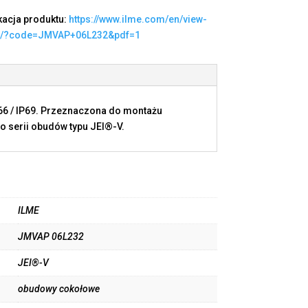
kacja produktu:
https://www.ilme.com/en/view-
t/?code=JMVAP+06L232&pdf=1
P66 / IP69. Przeznaczona do montażu
o serii obudów typu JEI®-V.
ILME
JMVAP 06L232
JEI®-V
obudowy cokołowe