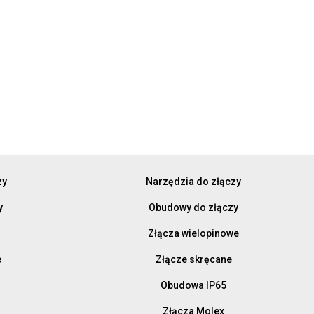
zy
Narzędzia do złączy
y
Obudowy do złączy
Złącza wielopinowe
e
Złącze skręcane
Obudowa IP65
Złącza Molex