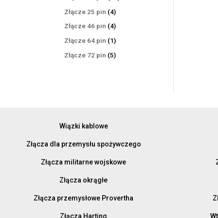
produktów
4
Złącze 25 pin
4
produkty
4
Złącze 46 pin
4
produkty
1
Złącze 64 pin
1
produkt
5
Złącze 72 pin
5
produktów
Wiązki kablowe
Złącza dla przemysłu spożywczego
Złącza militarne wojskowe
Złącza okrągłe
Złącza przemysłowe Provertha
Z
Złącza Harting
Wt