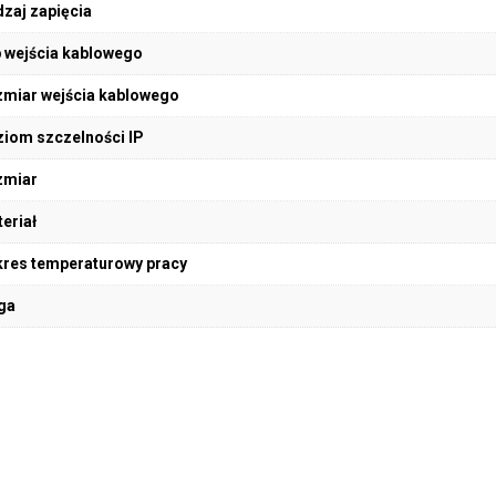
zaj zapięcia
 wejścia kablowego
miar wejścia kablowego
iom szczelności IP
zmiar
eriał
res temperaturowy pracy
ga