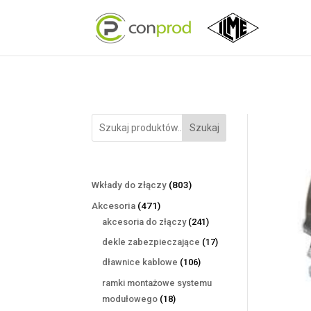
Szukaj
803
Wkłady do złączy
803
produkty
471
Akcesoria
471
produktów
241
akcesoria do złączy
241
produktów
17
dekle zabezpieczające
17
produktów
106
dławnice kablowe
106
produktów
ramki montażowe systemu
18
modułowego
18