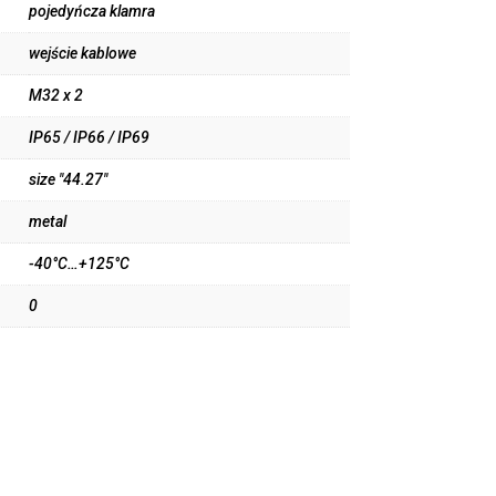
pojedyńcza klamra
wejście kablowe
M32 x 2
IP65 / IP66 / IP69
size "44.27"
metal
-40°C…+125°C
0