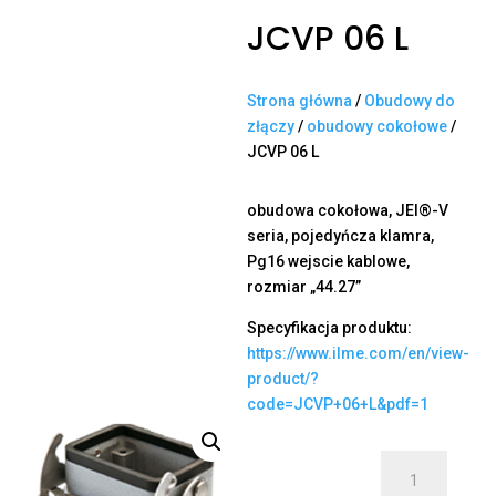
JCVP 06 L
Strona główna
/
Obudowy do
złączy
/
obudowy cokołowe
/
JCVP 06 L
obudowa cokołowa, JEI®-V
seria, pojedyńcza klamra,
Pg16 wejscie kablowe,
rozmiar „44.27”
Specyfikacja produktu:
https://www.ilme.com/en/view-
product/?
code=JCVP+06+L&pdf=1
ilość
JCVP