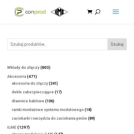
Szukaj
803
Wkłady do złączy
803
produkty
471
Akcesoria
471
produktów
241
akcesoria do złączy
241
produktów
17
dekle zabezpieczające
17
produktów
106
dławnice kablowe
106
produktów
18
ramki montażowe systemu modułowego
18
produktów
89
zaciskarki i narzędzia do zaciskania pinów
89
produktów
1297
ILME
1297
produktów
147