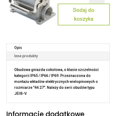
06
Dodaj do
L
koszyka
Opis
Inne produkty
Obudowa gniazda cokołowa, o klasie szczelności
kategorii IP65 / IP66 / IP69. Przeznaczona do
montażu wkładów elektrycznych wielopinowych o
rozmiarze "44.27". Należy do serii obudów typu
JEI®-V.
Informacje dodatkowe