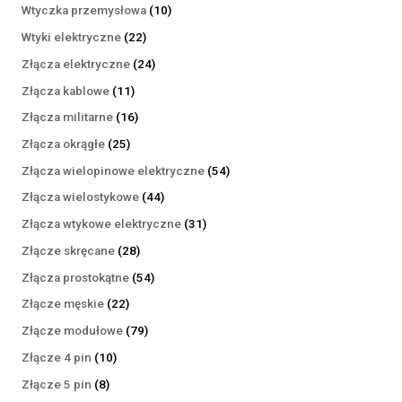
produktów
10
Wtyczka przemysłowa
10
produktów
22
Wtyki elektryczne
22
produkty
24
Złącza elektryczne
24
produkty
11
Złącza kablowe
11
produktów
16
Złącza militarne
16
produktów
25
Złącza okrągłe
25
produktów
54
Złącza wielopinowe elektryczne
54
produkty
44
Złącza wielostykowe
44
produkty
31
Złącza wtykowe elektryczne
31
produktów
28
Złącze skręcane
28
produktów
54
Złącza prostokątne
54
produkty
22
Złącze męskie
22
produkty
79
Złącze modułowe
79
produktów
10
Złącze 4 pin
10
produktów
8
Złącze 5 pin
8