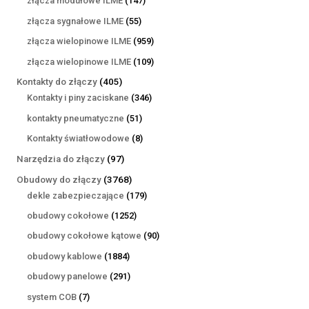
złącza modułowe ILME
147
produktów
55
złącza sygnałowe ILME
55
produktów
959
złącza wielopinowe ILME
959
produktów
109
złącza wielopinowe ILME
109
produktów
405
Kontakty do złączy
405
produktów
346
Kontakty i piny zaciskane
346
produktów
51
kontakty pneumatyczne
51
produktów
8
Kontakty światłowodowe
8
produktów
97
Narzędzia do złączy
97
produktów
3768
Obudowy do złączy
3768
produktów
179
dekle zabezpieczające
179
produktów
1252
obudowy cokołowe
1252
produkty
90
obudowy cokołowe kątowe
90
produktów
1884
obudowy kablowe
1884
produkty
291
obudowy panelowe
291
produktów
7
system COB
7