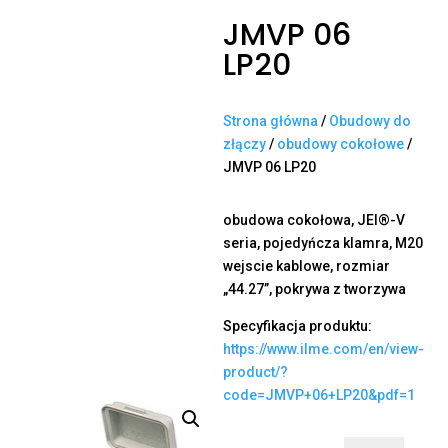
JMVP 06
LP20
Strona główna
/
Obudowy do
złączy
/
obudowy cokołowe
/
JMVP 06 LP20
obudowa cokołowa, JEI®-V
seria, pojedyńcza klamra, M20
wejscie kablowe, rozmiar
„44.27”, pokrywa z tworzywa
Specyfikacja produktu:
https://www.ilme.com/en/view-
product/?
code=JMVP+06+LP20&pdf=1
ilość