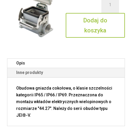
JMVP
06
Dodaj do
LP20
koszyka
Opis
Inne produkty
Obudowa gniazda cokołowa, o klasie szczelności
kategorii IP65 / IP66 / IP69. Przeznaczona do
montażu wkładów elektrycznych wielopinowych o
rozmiarze "44.27". Należy do serii obudów typu
JEI®-V.