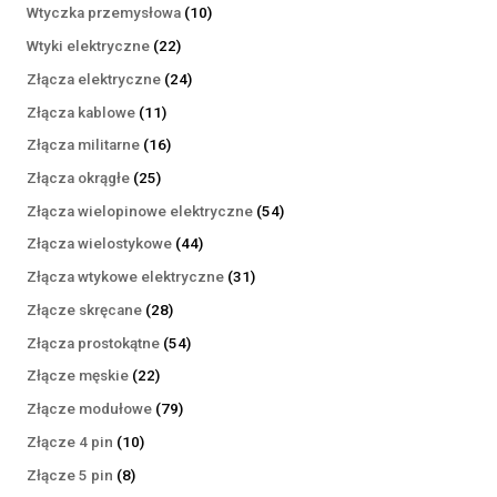
produktów
10
Wtyczka przemysłowa
10
produktów
22
Wtyki elektryczne
22
produkty
24
Złącza elektryczne
24
produkty
11
Złącza kablowe
11
produktów
16
Złącza militarne
16
produktów
25
Złącza okrągłe
25
produktów
54
Złącza wielopinowe elektryczne
54
produkty
44
Złącza wielostykowe
44
produkty
31
Złącza wtykowe elektryczne
31
produktów
28
Złącze skręcane
28
produktów
54
Złącza prostokątne
54
produkty
22
Złącze męskie
22
produkty
79
Złącze modułowe
79
produktów
10
Złącze 4 pin
10
produktów
8
Złącze 5 pin
8