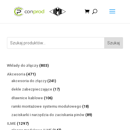
Szukaj
803
Wkłady do złączy
803
produkty
471
Akcesoria
471
produktów
241
akcesoria do złączy
241
produktów
17
dekle zabezpieczające
17
produktów
106
dławnice kablowe
106
produktów
18
ramki montażowe systemu modułowego
18
produktów
89
zaciskarki i narzędzia do zaciskania pinów
89
produktów
1297
ILME
1297
produktów
147