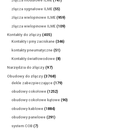
złącza modułowe ILME
147
produktów
55
złącza sygnałowe ILME
55
produktów
959
złącza wielopinowe ILME
959
produktów
109
złącza wielopinowe ILME
109
produktów
405
Kontakty do złączy
405
produktów
346
Kontakty i piny zaciskane
346
produktów
51
kontakty pneumatyczne
51
produktów
8
Kontakty światłowodowe
8
produktów
97
Narzędzia do złączy
97
produktów
3768
Obudowy do złączy
3768
produktów
179
dekle zabezpieczające
179
produktów
1252
obudowy cokołowe
1252
produkty
90
obudowy cokołowe kątowe
90
produktów
1884
obudowy kablowe
1884
produkty
291
obudowy panelowe
291
produktów
7
system COB
7