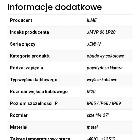
Informacje dodatkowe
Producent
ILME
Indeks producenta
JMVP 06 LP20
Seria złączy
JEI®-V
Kategoria produktu
obudowy cokołowe
Rodzaj zapięcia
pojedyńcza klamra
Typ wejścia kablowego
wejście kablowe
Rozmiar wejścia kablowego
M20
Poziom szczelności IP
IP65 / IP66 / IP69
Rozmiar
size "44.27"
Materiał
metal
Zakres temperaturowy pracy
-40°C…+125°C