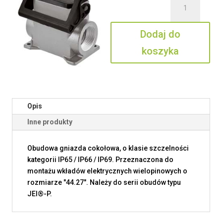
JMPAP
06
Dodaj do
L32
koszyka
Opis
Inne produkty
Obudowa gniazda cokołowa, o klasie szczelności
kategorii IP65 / IP66 / IP69. Przeznaczona do
montażu wkładów elektrycznych wielopinowych o
rozmiarze "44.27". Należy do serii obudów typu
JEI®-P.