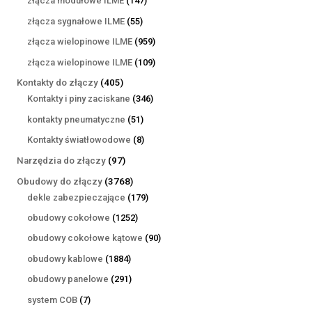
złącza modułowe ILME
147
produktów
55
złącza sygnałowe ILME
55
produktów
959
złącza wielopinowe ILME
959
produktów
109
złącza wielopinowe ILME
109
produktów
405
Kontakty do złączy
405
produktów
346
Kontakty i piny zaciskane
346
produktów
51
kontakty pneumatyczne
51
produktów
8
Kontakty światłowodowe
8
produktów
97
Narzędzia do złączy
97
produktów
3768
Obudowy do złączy
3768
produktów
179
dekle zabezpieczające
179
produktów
1252
obudowy cokołowe
1252
produkty
90
obudowy cokołowe kątowe
90
produktów
1884
obudowy kablowe
1884
produkty
291
obudowy panelowe
291
produktów
7
system COB
7