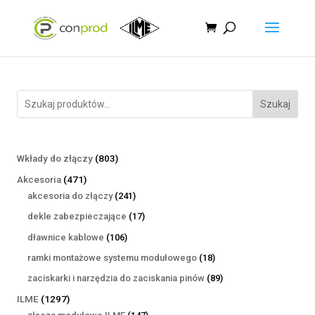
Szukaj
803
Wkłady do złączy
803
produkty
471
Akcesoria
471
produktów
241
akcesoria do złączy
241
produktów
17
dekle zabezpieczające
17
produktów
106
dławnice kablowe
106
produktów
18
ramki montażowe systemu modułowego
18
produktów
89
zaciskarki i narzędzia do zaciskania pinów
89
produktów
1297
ILME
1297
produktów
147