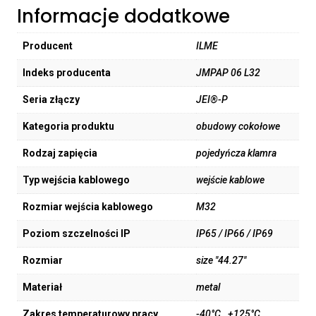
Informacje dodatkowe
Producent
ILME
Indeks producenta
JMPAP 06 L32
Seria złączy
JEI®-P
Kategoria produktu
obudowy cokołowe
Rodzaj zapięcia
pojedyńcza klamra
Typ wejścia kablowego
wejście kablowe
Rozmiar wejścia kablowego
M32
Poziom szczelności IP
IP65 / IP66 / IP69
Rozmiar
size "44.27"
Materiał
metal
Zakres temperaturowy pracy
-40°C…+125°C