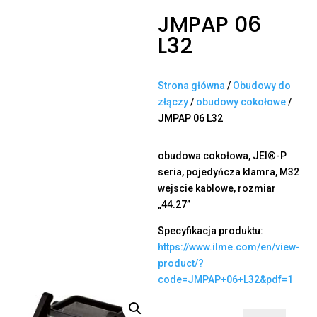
JMPAP 06
L32
Strona główna
/
Obudowy do
złączy
/
obudowy cokołowe
/
JMPAP 06 L32
obudowa cokołowa, JEI®-P
seria, pojedyńcza klamra, M32
wejscie kablowe, rozmiar
„44.27”
Specyfikacja produktu:
https://www.ilme.com/en/view-
product/?
code=JMPAP+06+L32&pdf=1
ilość