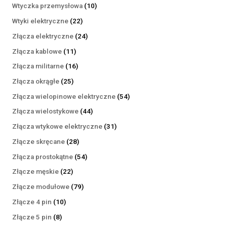
produktów
10
Wtyczka przemysłowa
10
produktów
22
Wtyki elektryczne
22
produkty
24
Złącza elektryczne
24
produkty
11
Złącza kablowe
11
produktów
16
Złącza militarne
16
produktów
25
Złącza okrągłe
25
produktów
54
Złącza wielopinowe elektryczne
54
produkty
44
Złącza wielostykowe
44
produkty
31
Złącza wtykowe elektryczne
31
produktów
28
Złącze skręcane
28
produktów
54
Złącza prostokątne
54
produkty
22
Złącze męskie
22
produkty
79
Złącze modułowe
79
produktów
10
Złącze 4 pin
10
produktów
8
Złącze 5 pin
8