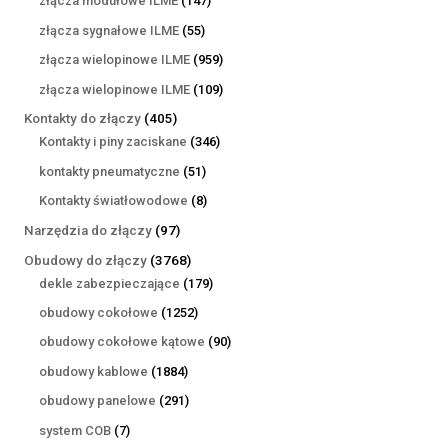
złącza modułowe ILME
147
produktów
55
złącza sygnałowe ILME
55
produktów
959
złącza wielopinowe ILME
959
produktów
109
złącza wielopinowe ILME
109
produktów
405
Kontakty do złączy
405
produktów
346
Kontakty i piny zaciskane
346
produktów
51
kontakty pneumatyczne
51
produktów
8
Kontakty światłowodowe
8
produktów
97
Narzędzia do złączy
97
produktów
3768
Obudowy do złączy
3768
produktów
179
dekle zabezpieczające
179
produktów
1252
obudowy cokołowe
1252
produkty
90
obudowy cokołowe kątowe
90
produktów
1884
obudowy kablowe
1884
produkty
291
obudowy panelowe
291
produktów
7
system COB
7