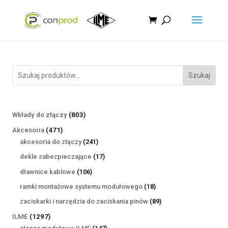
Szukaj
803
Wkłady do złączy
803
produkty
471
Akcesoria
471
produktów
241
akcesoria do złączy
241
produktów
17
dekle zabezpieczające
17
produktów
106
dławnice kablowe
106
produktów
18
ramki montażowe systemu modułowego
18
produktów
89
zaciskarki i narzędzia do zaciskania pinów
89
produktów
1297
ILME
1297
produktów
147