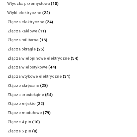
produktów
10
Wtyczka przemysłowa
10
produktów
22
Wtyki elektryczne
22
produkty
24
Złącza elektryczne
24
produkty
11
Złącza kablowe
11
produktów
16
Złącza militarne
16
produktów
25
Złącza okrągłe
25
produktów
54
Złącza wielopinowe elektryczne
54
produkty
44
Złącza wielostykowe
44
produkty
31
Złącza wtykowe elektryczne
31
produktów
28
Złącze skręcane
28
produktów
54
Złącza prostokątne
54
produkty
22
Złącze męskie
22
produkty
79
Złącze modułowe
79
produktów
10
Złącze 4 pin
10
produktów
8
Złącze 5 pin
8