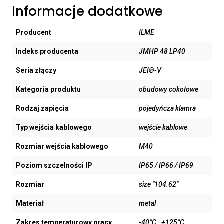
Informacje dodatkowe
Producent
ILME
Indeks producenta
JMHP 48 LP40
Seria złączy
JEI®-V
Kategoria produktu
obudowy cokołowe
Rodzaj zapięcia
pojedyńcza klamra
Typ wejścia kablowego
wejście kablowe
Rozmiar wejścia kablowego
M40
Poziom szczelności IP
IP65 / IP66 / IP69
Rozmiar
size "104.62"
Materiał
metal
Zakres temperaturowy pracy
-40°C…+125°C