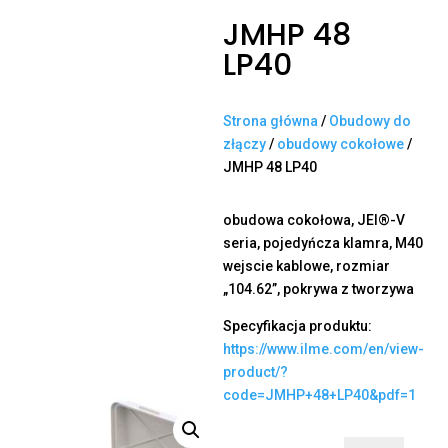
JMHP 48
LP40
Strona główna
/
Obudowy do
złączy
/
obudowy cokołowe
/
JMHP 48 LP40
obudowa cokołowa, JEI®-V
seria, pojedyńcza klamra, M40
wejscie kablowe, rozmiar
„104.62”, pokrywa z tworzywa
Specyfikacja produktu:
https://www.ilme.com/en/view-
product/?
code=JMHP+48+LP40&pdf=1
ilość