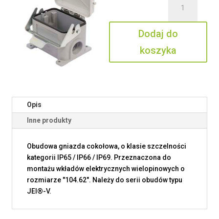
JMHP
48
Dodaj do
LP40
koszyka
Opis
Inne produkty
Obudowa gniazda cokołowa, o klasie szczelności
kategorii IP65 / IP66 / IP69. Przeznaczona do
montażu wkładów elektrycznych wielopinowych o
rozmiarze "104.62". Należy do serii obudów typu
JEI®-V.