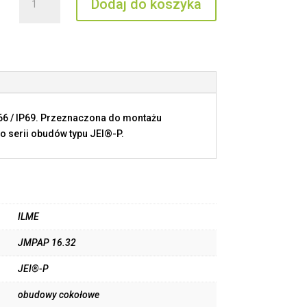
Dodaj do koszyka
JMPAP
16.32
P66 / IP69. Przeznaczona do montażu
o serii obudów typu JEI®-P.
ILME
JMPAP 16.32
JEI®-P
obudowy cokołowe