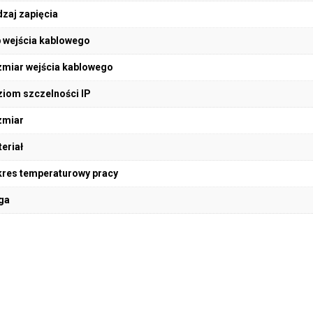
zaj zapięcia
 wejścia kablowego
miar wejścia kablowego
iom szczelności IP
zmiar
eriał
res temperaturowy pracy
ga