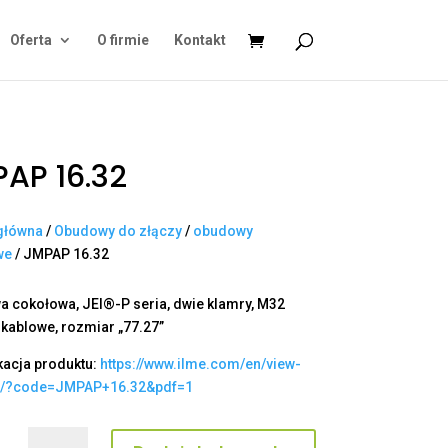
Oferta
O firmie
Kontakt
AP 16.32
główna
/
Obudowy do złączy
/
obudowy
we
/ JMPAP 16.32
 cokołowa, JEI®-P seria, dwie klamry, M32
 kablowe, rozmiar „77.27”
kacja produktu:
https://www.ilme.com/en/view-
t/?code=JMPAP+16.32&pdf=1
ilość