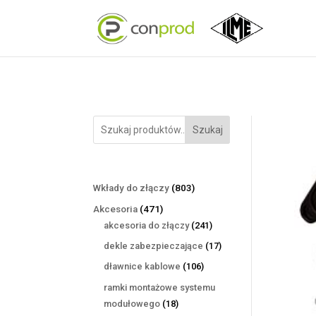
Szukaj
803
Wkłady do złączy
803
produkty
471
Akcesoria
471
produktów
241
akcesoria do złączy
241
produktów
17
dekle zabezpieczające
17
produktów
106
dławnice kablowe
106
produktów
ramki montażowe systemu
18
modułowego
18