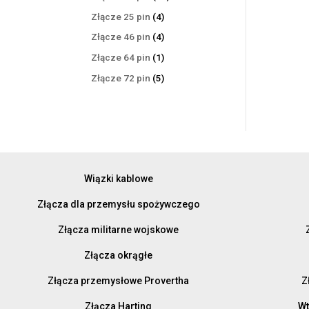
produktów
4
Złącze 25 pin
4
produkty
4
Złącze 46 pin
4
produkty
1
Złącze 64 pin
1
produkt
5
Złącze 72 pin
5
produktów
Wiązki kablowe
Złącza dla przemysłu spożywczego
Złącza militarne wojskowe
Złącza okrągłe
Złącza przemysłowe Provertha
Z
Złącza Harting
Wt