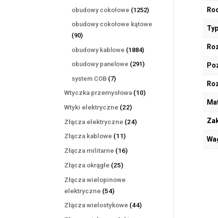
produktów
1252
Rod
obudowy cokołowe
1252
produkty
obudowy cokołowe kątowe
Typ
90
90
produktów
Roz
1884
obudowy kablowe
1884
produkty
291
obudowy panelowe
291
Poz
produktów
7
system COB
7
Ro
produktów
10
Wtyczka przemysłowa
10
Mat
produktów
22
Wtyki elektryczne
22
produkty
Zak
24
Złącza elektryczne
24
produkty
11
Złącza kablowe
11
Wa
produktów
16
Złącza militarne
16
produktów
25
Złącza okrągłe
25
produktów
Złącza wielopinowe
54
elektryczne
54
produkty
44
Złącza wielostykowe
44
produkty