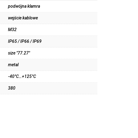
podwójna klamra
wejście kablowe
M32
IP65 / IP66 / IP69
size "77.27"
metal
-40°C…+125°C
380