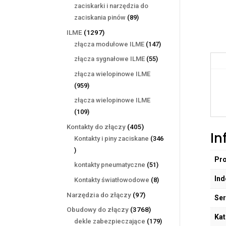
produktów
zaciskarki i narzędzia do
89
zaciskania pinów
89
produktów
1297
ILME
1297
produktów
147
złącza modułowe ILME
147
produktów
55
złącza sygnałowe ILME
55
produktów
złącza wielopinowe ILME
959
959
produktów
złącza wielopinowe ILME
109
109
produktów
405
Kontakty do złączy
405
In
produktów
Kontakty i piny zaciskane
346
346
Pr
produktów
51
kontakty pneumatyczne
51
produktów
Ind
8
Kontakty światłowodowe
8
produktów
97
Narzędzia do złączy
97
Ser
produktów
3768
Obudowy do złączy
3768
Kat
produktów
179
dekle zabezpieczające
179