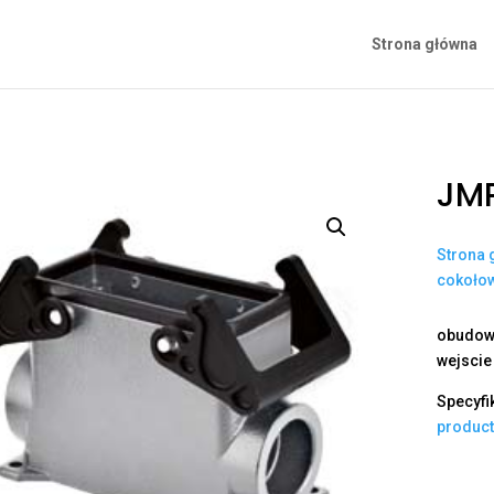
Strona główna
JMP
Strona 
cokoło
obudowa
wejscie
Specyfi
produc