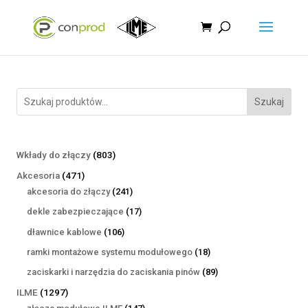
Szukaj
803
Wkłady do złączy
803
produkty
471
Akcesoria
471
produktów
241
akcesoria do złączy
241
produktów
17
dekle zabezpieczające
17
produktów
106
dławnice kablowe
106
produktów
18
ramki montażowe systemu modułowego
18
produktów
89
zaciskarki i narzędzia do zaciskania pinów
89
produktów
1297
ILME
1297
produktów
147