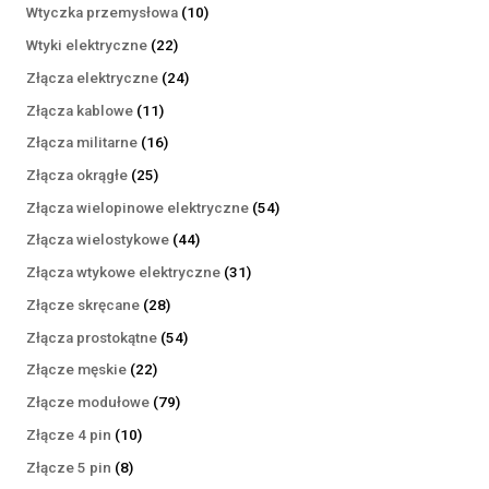
produktów
10
Wtyczka przemysłowa
10
produktów
22
Wtyki elektryczne
22
produkty
24
Złącza elektryczne
24
produkty
11
Złącza kablowe
11
produktów
16
Złącza militarne
16
produktów
25
Złącza okrągłe
25
produktów
54
Złącza wielopinowe elektryczne
54
produkty
44
Złącza wielostykowe
44
produkty
31
Złącza wtykowe elektryczne
31
produktów
28
Złącze skręcane
28
produktów
54
Złącza prostokątne
54
produkty
22
Złącze męskie
22
produkty
79
Złącze modułowe
79
produktów
10
Złącze 4 pin
10
produktów
8
Złącze 5 pin
8