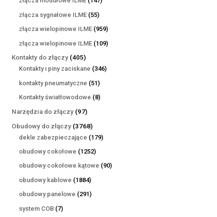
złącza modułowe ILME
147
produktów
55
złącza sygnałowe ILME
55
produktów
959
złącza wielopinowe ILME
959
produktów
109
złącza wielopinowe ILME
109
produktów
405
Kontakty do złączy
405
produktów
346
Kontakty i piny zaciskane
346
produktów
51
kontakty pneumatyczne
51
produktów
8
Kontakty światłowodowe
8
produktów
97
Narzędzia do złączy
97
produktów
3768
Obudowy do złączy
3768
produktów
179
dekle zabezpieczające
179
produktów
1252
obudowy cokołowe
1252
produkty
90
obudowy cokołowe kątowe
90
produktów
1884
obudowy kablowe
1884
produkty
291
obudowy panelowe
291
produktów
7
system COB
7