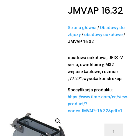
JMVAP 16.32
Strona główna
/
Obudowy do
złączy
/
obudowy cokołowe
/
JMVAP 16.32
obudowa cokołowa, JEI®-V
seria, dwie klamry, M32
wejscie kablowe, rozmiar
„77.27”, wysoka konstrukcja
Specyfikacja produktu:
https://www.ilme.com/en/view-
product/?
code=JMVAP+16.32&pdf=1
ilość
JMVAP