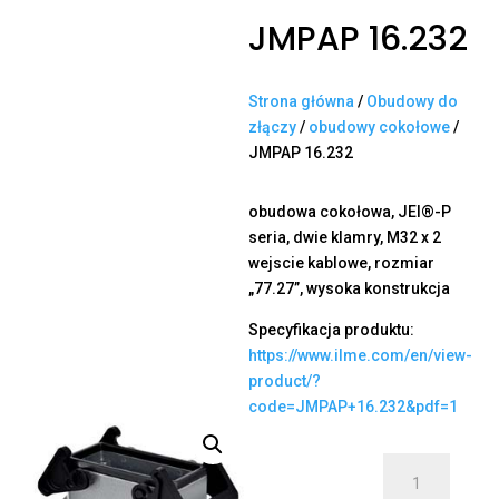
JMPAP 16.232
Strona główna
/
Obudowy do
złączy
/
obudowy cokołowe
/
JMPAP 16.232
obudowa cokołowa, JEI®-P
seria, dwie klamry, M32 x 2
wejscie kablowe, rozmiar
„77.27”, wysoka konstrukcja
Specyfikacja produktu:
https://www.ilme.com/en/view-
product/?
code=JMPAP+16.232&pdf=1
ilość
JMPAP