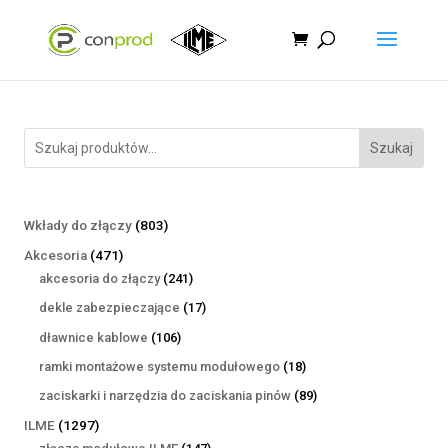
Szukaj
803
Wkłady do złączy
803
produkty
471
Akcesoria
471
produktów
241
akcesoria do złączy
241
produktów
17
dekle zabezpieczające
17
produktów
106
dławnice kablowe
106
produktów
18
ramki montażowe systemu modułowego
18
produktów
89
zaciskarki i narzędzia do zaciskania pinów
89
produktów
1297
ILME
1297
produktów
147