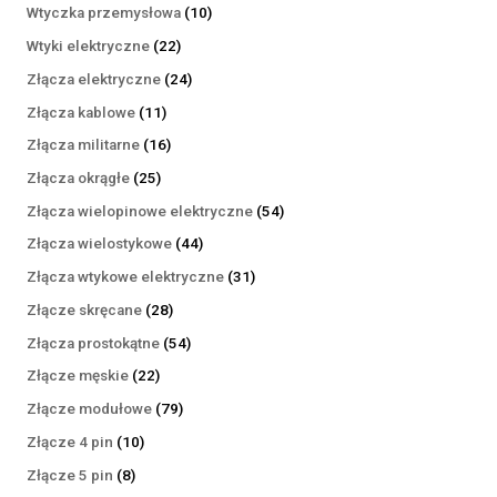
produktów
10
Wtyczka przemysłowa
10
produktów
22
Wtyki elektryczne
22
produkty
24
Złącza elektryczne
24
produkty
11
Złącza kablowe
11
produktów
16
Złącza militarne
16
produktów
25
Złącza okrągłe
25
produktów
54
Złącza wielopinowe elektryczne
54
produkty
44
Złącza wielostykowe
44
produkty
31
Złącza wtykowe elektryczne
31
produktów
28
Złącze skręcane
28
produktów
54
Złącza prostokątne
54
produkty
22
Złącze męskie
22
produkty
79
Złącze modułowe
79
produktów
10
Złącze 4 pin
10
produktów
8
Złącze 5 pin
8