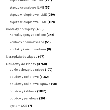
złącza modułowe ILME
147
produktów
55
złącza sygnałowe ILME
55
produktów
959
złącza wielopinowe ILME
959
produktów
109
złącza wielopinowe ILME
109
produktów
405
Kontakty do złączy
405
produktów
346
Kontakty i piny zaciskane
346
produktów
51
kontakty pneumatyczne
51
produktów
8
Kontakty światłowodowe
8
produktów
97
Narzędzia do złączy
97
produktów
3768
Obudowy do złączy
3768
produktów
179
dekle zabezpieczające
179
produktów
1252
obudowy cokołowe
1252
produkty
90
obudowy cokołowe kątowe
90
produktów
1884
obudowy kablowe
1884
produkty
291
obudowy panelowe
291
produktów
7
system COB
7