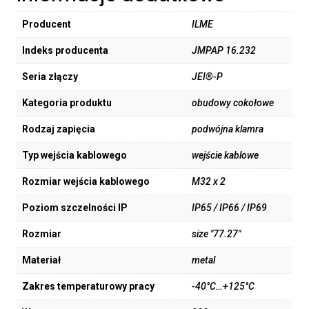
Producent
ILME
Indeks producenta
JMPAP 16.232
Seria złączy
JEI®-P
Kategoria produktu
obudowy cokołowe
Rodzaj zapięcia
podwójna klamra
Typ wejścia kablowego
wejście kablowe
Rozmiar wejścia kablowego
M32 x 2
Poziom szczelności IP
IP65 / IP66 / IP69
Rozmiar
size "77.27"
Materiał
metal
Zakres temperaturowy pracy
-40°C…+125°C