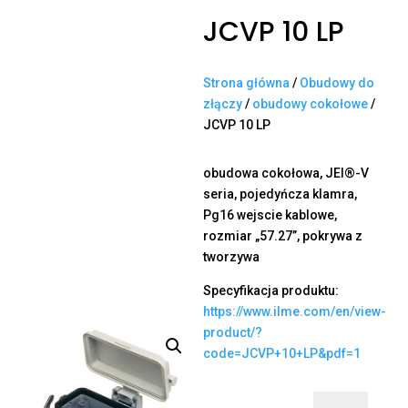
JCVP 10 LP
Strona główna
/
Obudowy do
złączy
/
obudowy cokołowe
/
JCVP 10 LP
obudowa cokołowa, JEI®-V
seria, pojedyńcza klamra,
Pg16 wejscie kablowe,
rozmiar „57.27”, pokrywa z
tworzywa
Specyfikacja produktu:
https://www.ilme.com/en/view-
product/?
code=JCVP+10+LP&pdf=1
ilość