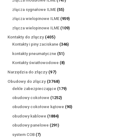
złącza modułowe ILME
147
produktów
55
złącza sygnałowe ILME
55
produktów
959
złącza wielopinowe ILME
959
produktów
109
złącza wielopinowe ILME
109
produktów
405
Kontakty do złączy
405
produktów
346
Kontakty i piny zaciskane
346
produktów
51
kontakty pneumatyczne
51
produktów
8
Kontakty światłowodowe
8
produktów
97
Narzędzia do złączy
97
produktów
3768
Obudowy do złączy
3768
produktów
179
dekle zabezpieczające
179
produktów
1252
obudowy cokołowe
1252
produkty
90
obudowy cokołowe kątowe
90
produktów
1884
obudowy kablowe
1884
produkty
291
obudowy panelowe
291
produktów
7
system COB
7