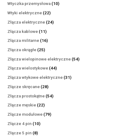
produktów
10
Wtyczka przemysłowa
10
produktów
22
Wtyki elektryczne
22
produkty
24
Złącza elektryczne
24
produkty
11
Złącza kablowe
11
produktów
16
Złącza militarne
16
produktów
25
Złącza okrągłe
25
produktów
54
Złącza wielopinowe elektryczne
54
produkty
44
Złącza wielostykowe
44
produkty
31
Złącza wtykowe elektryczne
31
produktów
28
Złącze skręcane
28
produktów
54
Złącza prostokątne
54
produkty
22
Złącze męskie
22
produkty
79
Złącze modułowe
79
produktów
10
Złącze 4 pin
10
produktów
8
Złącze 5 pin
8