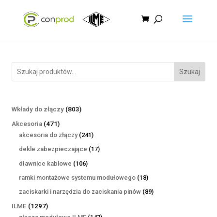
Szukaj
803
Wkłady do złączy
803
produkty
471
Akcesoria
471
produktów
241
akcesoria do złączy
241
produktów
17
dekle zabezpieczające
17
produktów
106
dławnice kablowe
106
produktów
18
ramki montażowe systemu modułowego
18
produktów
89
zaciskarki i narzędzia do zaciskania pinów
89
produktów
1297
ILME
1297
produktów
147