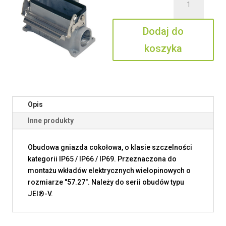
JCVP
10
Dodaj do
LP
koszyka
Opis
Inne produkty
Obudowa gniazda cokołowa, o klasie szczelności
kategorii IP65 / IP66 / IP69. Przeznaczona do
montażu wkładów elektrycznych wielopinowych o
rozmiarze "57.27". Należy do serii obudów typu
JEI®-V.