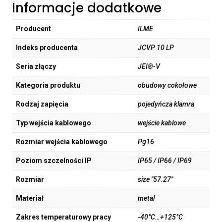
Informacje dodatkowe
Producent
ILME
Indeks producenta
JCVP 10 LP
Seria złączy
JEI®-V
Kategoria produktu
obudowy cokołowe
Rodzaj zapięcia
pojedyńcza klamra
Typ wejścia kablowego
wejście kablowe
Rozmiar wejścia kablowego
Pg16
Poziom szczelności IP
IP65 / IP66 / IP69
Rozmiar
size "57.27"
Materiał
metal
Zakres temperaturowy pracy
-40°C…+125°C