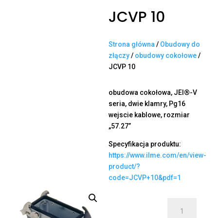
JCVP 10
Strona główna
/
Obudowy do
złączy
/
obudowy cokołowe
/
JCVP 10
obudowa cokołowa, JEI®-V
seria, dwie klamry, Pg16
wejscie kablowe, rozmiar
„57.27”
Specyfikacja produktu:
https://www.ilme.com/en/view-
product/?
code=JCVP+10&pdf=1
ilość
JCVP