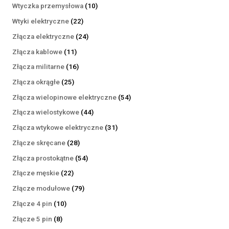
produktów
10
Wtyczka przemysłowa
10
produktów
22
Wtyki elektryczne
22
produkty
24
Złącza elektryczne
24
produkty
11
Złącza kablowe
11
produktów
16
Złącza militarne
16
produktów
25
Złącza okrągłe
25
produktów
54
Złącza wielopinowe elektryczne
54
produkty
44
Złącza wielostykowe
44
produkty
31
Złącza wtykowe elektryczne
31
produktów
28
Złącze skręcane
28
produktów
54
Złącza prostokątne
54
produkty
22
Złącze męskie
22
produkty
79
Złącze modułowe
79
produktów
10
Złącze 4 pin
10
produktów
8
Złącze 5 pin
8