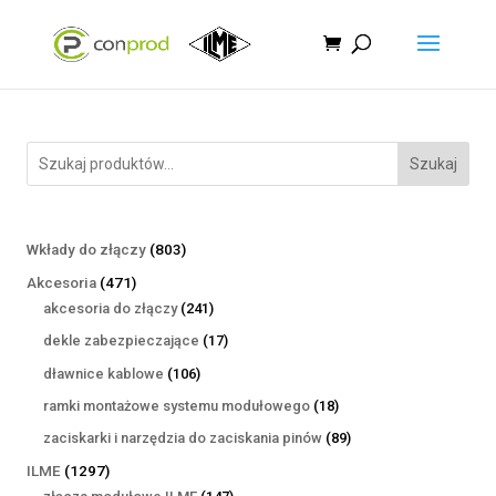
Szukaj
803
Wkłady do złączy
803
produkty
471
Akcesoria
471
produktów
241
akcesoria do złączy
241
produktów
17
dekle zabezpieczające
17
produktów
106
dławnice kablowe
106
produktów
18
ramki montażowe systemu modułowego
18
produktów
89
zaciskarki i narzędzia do zaciskania pinów
89
produktów
1297
ILME
1297
produktów
147