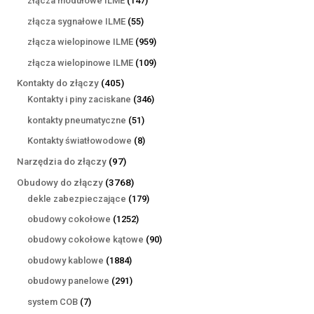
złącza modułowe ILME
147
produktów
55
złącza sygnałowe ILME
55
produktów
959
złącza wielopinowe ILME
959
produktów
109
złącza wielopinowe ILME
109
produktów
405
Kontakty do złączy
405
produktów
346
Kontakty i piny zaciskane
346
produktów
51
kontakty pneumatyczne
51
produktów
8
Kontakty światłowodowe
8
produktów
97
Narzędzia do złączy
97
produktów
3768
Obudowy do złączy
3768
produktów
179
dekle zabezpieczające
179
produktów
1252
obudowy cokołowe
1252
produkty
90
obudowy cokołowe kątowe
90
produktów
1884
obudowy kablowe
1884
produkty
291
obudowy panelowe
291
produktów
7
system COB
7