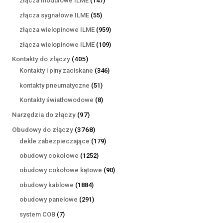
złącza modułowe ILME
147
produktów
55
złącza sygnałowe ILME
55
produktów
959
złącza wielopinowe ILME
959
produktów
109
złącza wielopinowe ILME
109
produktów
405
Kontakty do złączy
405
produktów
346
Kontakty i piny zaciskane
346
produktów
51
kontakty pneumatyczne
51
produktów
8
Kontakty światłowodowe
8
produktów
97
Narzędzia do złączy
97
produktów
3768
Obudowy do złączy
3768
produktów
179
dekle zabezpieczające
179
produktów
1252
obudowy cokołowe
1252
produkty
90
obudowy cokołowe kątowe
90
produktów
1884
obudowy kablowe
1884
produkty
291
obudowy panelowe
291
produktów
7
system COB
7