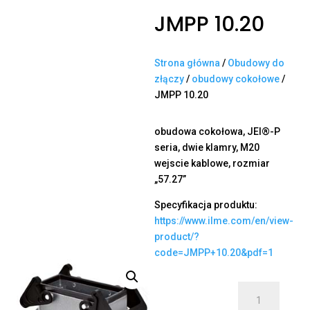
JMPP 10.20
Strona główna
/
Obudowy do
złączy
/
obudowy cokołowe
/
JMPP 10.20
obudowa cokołowa, JEI®-P
seria, dwie klamry, M20
wejscie kablowe, rozmiar
„57.27”
Specyfikacja produktu:
https://www.ilme.com/en/view-
product/?
code=JMPP+10.20&pdf=1
ilość
JMPP