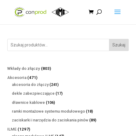
Szukaj
803
Wkłady do złączy
803
produkty
471
Akcesoria
471
produktów
241
akcesoria do złączy
241
produktów
17
dekle zabezpieczające
17
produktów
106
dławnice kablowe
106
produktów
18
ramki montażowe systemu modułowego
18
produktów
89
zaciskarki i narzędzia do zaciskania pinów
89
produktów
1297
ILME
1297
produktów
147