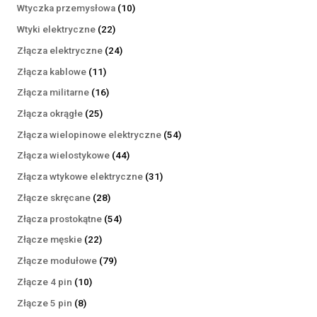
produktów
10
Wtyczka przemysłowa
10
produktów
22
Wtyki elektryczne
22
produkty
24
Złącza elektryczne
24
produkty
11
Złącza kablowe
11
produktów
16
Złącza militarne
16
produktów
25
Złącza okrągłe
25
produktów
54
Złącza wielopinowe elektryczne
54
produkty
44
Złącza wielostykowe
44
produkty
31
Złącza wtykowe elektryczne
31
produktów
28
Złącze skręcane
28
produktów
54
Złącza prostokątne
54
produkty
22
Złącze męskie
22
produkty
79
Złącze modułowe
79
produktów
10
Złącze 4 pin
10
produktów
8
Złącze 5 pin
8