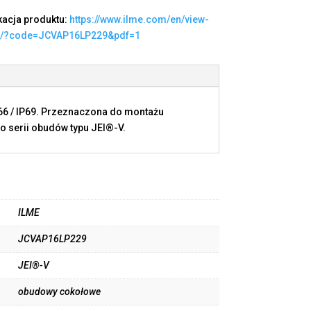
kacja produktu:
https://www.ilme.com/en/view-
t/?code=JCVAP16LP229&pdf=1
P66 / IP69. Przeznaczona do montażu
o serii obudów typu JEI®-V.
ILME
JCVAP16LP229
JEI®-V
obudowy cokołowe