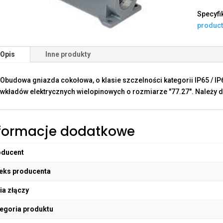
Specyfi
produc
Opis
Inne produkty
Obudowa gniazda cokołowa, o klasie szczelności kategorii IP65 / I
wkładów elektrycznych wielopinowych o rozmiarze "77.27". Należy d
formacje dodatkowe
oducent
eks producenta
ia złączy
egoria produktu