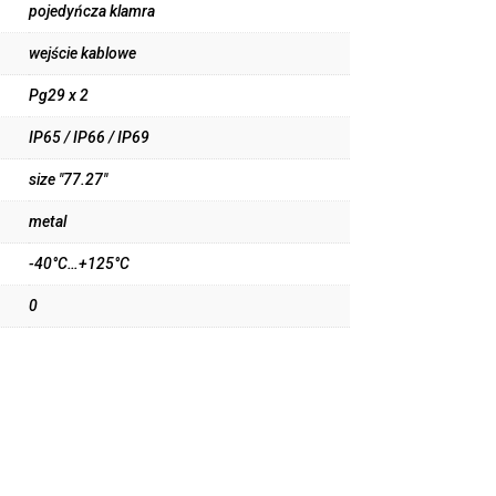
pojedyńcza klamra
wejście kablowe
Pg29 x 2
IP65 / IP66 / IP69
size "77.27"
metal
-40°C…+125°C
0