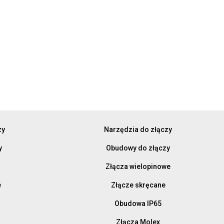
zy
Narzędzia do złączy
y
Obudowy do złączy
Złącza wielopinowe
e
Złącze skręcane
Obudowa IP65
Złącza Molex