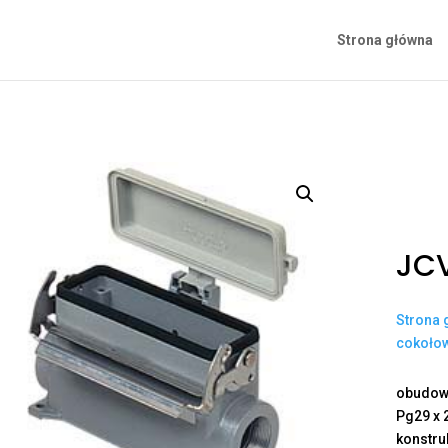
Strona główna
JC
Strona 
cokoło
obudowa
Pg29 x 
konstru