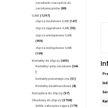
produktów
zaciskarki i narzędzia do
89
zaciskania pinów
89
produktów
1297
ILME
1297
produktów
147
złącza modułowe ILME
147
produktów
55
złącza sygnałowe ILME
55
produktów
złącza wielopinowe ILME
959
959
produktów
złącza wielopinowe ILME
109
109
produktów
405
Kontakty do złączy
405
In
produktów
Kontakty i piny zaciskane
346
346
Pr
produktów
51
kontakty pneumatyczne
51
Ind
produktów
8
Kontakty światłowodowe
8
produktów
Ser
97
Narzędzia do złączy
97
produktów
3768
Obudowy do złączy
3768
Kat
produktów
179
dekle zabezpieczające
179