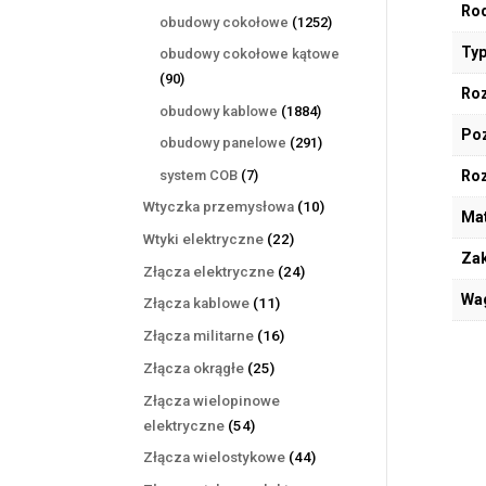
Rod
produktów
1252
obudowy cokołowe
1252
produkty
Typ
obudowy cokołowe kątowe
90
90
Roz
produktów
1884
obudowy kablowe
1884
Poz
produkty
291
obudowy panelowe
291
produktów
7
system COB
7
Ro
produktów
10
Wtyczka przemysłowa
10
Mat
produktów
22
Wtyki elektryczne
22
Zak
produkty
24
Złącza elektryczne
24
produkty
Wa
11
Złącza kablowe
11
produktów
16
Złącza militarne
16
produktów
25
Złącza okrągłe
25
produktów
Złącza wielopinowe
54
elektryczne
54
produkty
44
Złącza wielostykowe
44
produkty