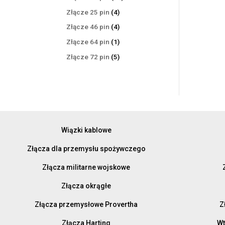
produktów
4
Złącze 25 pin
4
produkty
4
Złącze 46 pin
4
produkty
1
Złącze 64 pin
1
produkt
5
Złącze 72 pin
5
produktów
Wiązki kablowe
Złącza dla przemysłu spożywczego
Złącza militarne wojskowe
Złącza okrągłe
Złącza przemysłowe Provertha
Z
Złącza Harting
Wt