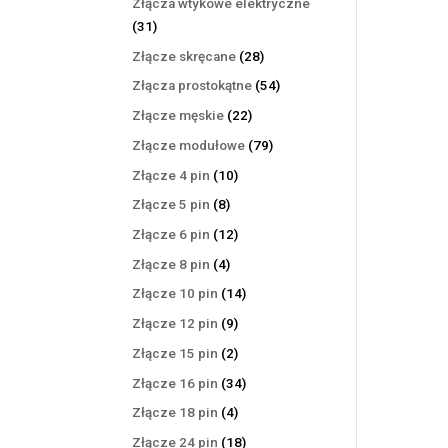
Złącza wtykowe elektryczne
31
31
produktów
28
Złącze skręcane
28
produktów
54
Złącza prostokątne
54
produkty
22
Złącze męskie
22
produkty
79
Złącze modułowe
79
produktów
10
Złącze 4 pin
10
produktów
8
Złącze 5 pin
8
produktów
12
Złącze 6 pin
12
produktów
4
Złącze 8 pin
4
produkty
14
Złącze 10 pin
14
produktów
9
Złącze 12 pin
9
produktów
2
Złącze 15 pin
2
produkty
34
Złącze 16 pin
34
produkty
4
Złącze 18 pin
4
produkty
18
Złącze 24 pin
18