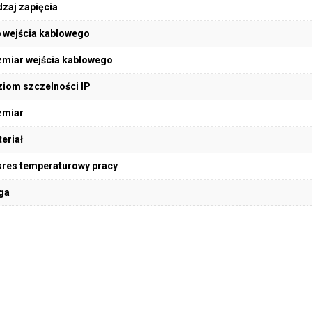
zaj zapięcia
 wejścia kablowego
miar wejścia kablowego
iom szczelności IP
zmiar
eriał
res temperaturowy pracy
ga