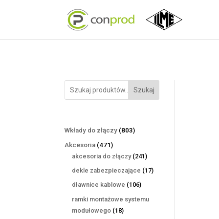
Szukaj
803
Wkłady do złączy
803
produkty
471
Akcesoria
471
produktów
241
akcesoria do złączy
241
produktów
17
dekle zabezpieczające
17
produktów
106
dławnice kablowe
106
produktów
ramki montażowe systemu
18
modułowego
18