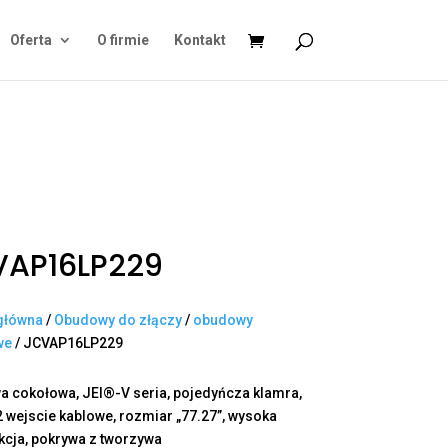
Oferta
O firmie
Kontakt
VAP16LP229
główna
/
Obudowy do złączy
/
obudowy
we
/ JCVAP16LP229
 cokołowa, JEI®-V seria, pojedyńcza klamra,
2 wejscie kablowe, rozmiar „77.27”, wysoka
kcja, pokrywa z tworzywa