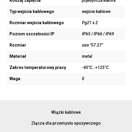
Rodzaj zapięcia
pojedyńcza klamra
Typ wejścia kablowego
wejście kablowe
Rozmiar wejścia kablowego
Pg21 x 2
Poziom szczelności IP
IP65 / IP66 / IP69
Rozmiar
size "57.27"
Materiał
metal
Zakres temperaturowy pracy
-40°C…+125°C
Waga
0
Wiązki kablowe
Złącza dla przemysłu spożywczego