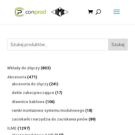
Szukaj
803
Wkłady do złączy
803
produkty
471
Akcesoria
471
produktów
241
akcesoria do złączy
241
produktów
17
dekle zabezpieczające
17
produktów
106
dławnice kablowe
106
produktów
18
ramki montażowe systemu modułowego
18
produktów
89
zaciskarki i narzędzia do zaciskania pinów
89
produktów
1297
ILME
1297
produktów
147