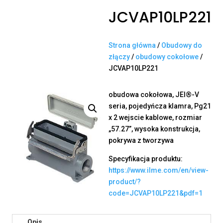
JCVAP10LP221
Strona główna
/
Obudowy do
złączy
/
obudowy cokołowe
/
JCVAP10LP221
obudowa cokołowa, JEI®-V
seria, pojedyńcza klamra, Pg21
x 2 wejscie kablowe, rozmiar
„57.27”, wysoka konstrukcja,
pokrywa z tworzywa
Specyfikacja produktu:
https://www.ilme.com/en/view-
product/?
code=JCVAP10LP221&pdf=1
Opis