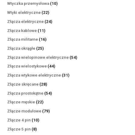
produktów
10
Wtyczka przemysłowa
10
produktów
22
Wtyki elektryczne
22
produkty
24
Złącza elektryczne
24
produkty
11
Złącza kablowe
11
produktów
16
Złącza militarne
16
produktów
25
Złącza okrągłe
25
produktów
54
Złącza wielopinowe elektryczne
54
produkty
44
Złącza wielostykowe
44
produkty
31
Złącza wtykowe elektryczne
31
produktów
28
Złącze skręcane
28
produktów
54
Złącza prostokątne
54
produkty
22
Złącze męskie
22
produkty
79
Złącze modułowe
79
produktów
10
Złącze 4 pin
10
produktów
8
Złącze 5 pin
8