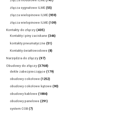
złącza modułowe ILME
147
produktów
55
złącza sygnałowe ILME
55
produktów
959
złącza wielopinowe ILME
959
produktów
109
złącza wielopinowe ILME
109
produktów
405
Kontakty do złączy
405
produktów
346
Kontakty i piny zaciskane
346
produktów
51
kontakty pneumatyczne
51
produktów
8
Kontakty światłowodowe
8
produktów
97
Narzędzia do złączy
97
produktów
3768
Obudowy do złączy
3768
produktów
179
dekle zabezpieczające
179
produktów
1252
obudowy cokołowe
1252
produkty
90
obudowy cokołowe kątowe
90
produktów
1884
obudowy kablowe
1884
produkty
291
obudowy panelowe
291
produktów
7
system COB
7