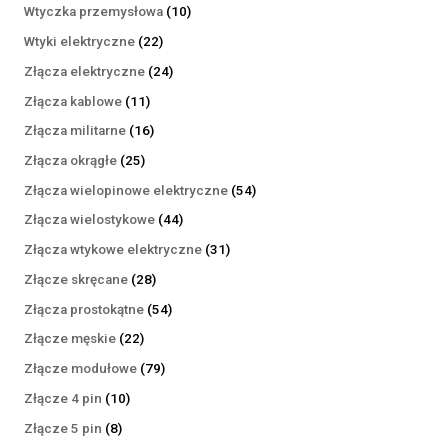
produktów
10
Wtyczka przemysłowa
10
produktów
22
Wtyki elektryczne
22
produkty
24
Złącza elektryczne
24
produkty
11
Złącza kablowe
11
produktów
16
Złącza militarne
16
produktów
25
Złącza okrągłe
25
produktów
54
Złącza wielopinowe elektryczne
54
produkty
44
Złącza wielostykowe
44
produkty
31
Złącza wtykowe elektryczne
31
produktów
28
Złącze skręcane
28
produktów
54
Złącza prostokątne
54
produkty
22
Złącze męskie
22
produkty
79
Złącze modułowe
79
produktów
10
Złącze 4 pin
10
produktów
8
Złącze 5 pin
8