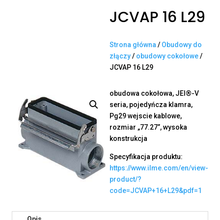
JCVAP 16 L29
Strona główna
/
Obudowy do
złączy
/
obudowy cokołowe
/
JCVAP 16 L29
obudowa cokołowa, JEI®-V
seria, pojedyńcza klamra,
Pg29 wejscie kablowe,
rozmiar „77.27”, wysoka
konstrukcja
Specyfikacja produktu:
https://www.ilme.com/en/view-
product/?
code=JCVAP+16+L29&pdf=1
Opis