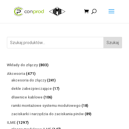
Szukaj
803
Wkłady do złączy
803
produkty
471
Akcesoria
471
produktów
241
akcesoria do złączy
241
produktów
17
dekle zabezpieczające
17
produktów
106
dławnice kablowe
106
produktów
18
ramki montażowe systemu modułowego
18
produktów
89
zaciskarki i narzędzia do zaciskania pinów
89
produktów
1297
ILME
1297
produktów
147