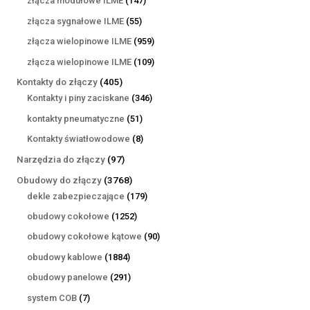
złącza modułowe ILME
147
produktów
55
złącza sygnałowe ILME
55
produktów
959
złącza wielopinowe ILME
959
produktów
109
złącza wielopinowe ILME
109
produktów
405
Kontakty do złączy
405
produktów
346
Kontakty i piny zaciskane
346
produktów
51
kontakty pneumatyczne
51
produktów
8
Kontakty światłowodowe
8
produktów
97
Narzędzia do złączy
97
produktów
3768
Obudowy do złączy
3768
produktów
179
dekle zabezpieczające
179
produktów
1252
obudowy cokołowe
1252
produkty
90
obudowy cokołowe kątowe
90
produktów
1884
obudowy kablowe
1884
produkty
291
obudowy panelowe
291
produktów
7
system COB
7