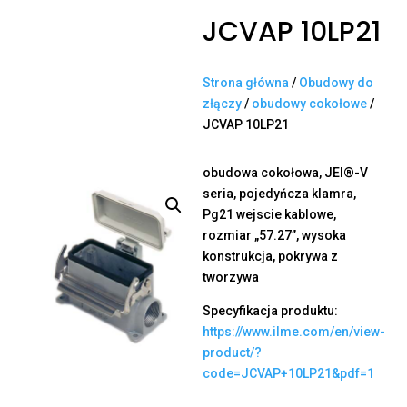
JCVAP 10LP21
Strona główna
/
Obudowy do
złączy
/
obudowy cokołowe
/
JCVAP 10LP21
obudowa cokołowa, JEI®-V
seria, pojedyńcza klamra,
Pg21 wejscie kablowe,
rozmiar „57.27”, wysoka
konstrukcja, pokrywa z
tworzywa
Specyfikacja produktu:
https://www.ilme.com/en/view-
product/?
code=JCVAP+10LP21&pdf=1