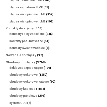
złącza modułowe ILME
147
produktów
55
złącza sygnałowe ILME
55
produktów
959
złącza wielopinowe ILME
959
produktów
109
złącza wielopinowe ILME
109
produktów
405
Kontakty do złączy
405
produktów
346
Kontakty i piny zaciskane
346
produktów
51
kontakty pneumatyczne
51
produktów
8
Kontakty światłowodowe
8
produktów
97
Narzędzia do złączy
97
produktów
3768
Obudowy do złączy
3768
produktów
179
dekle zabezpieczające
179
produktów
1252
obudowy cokołowe
1252
produkty
90
obudowy cokołowe kątowe
90
produktów
1884
obudowy kablowe
1884
produkty
291
obudowy panelowe
291
produktów
7
system COB
7