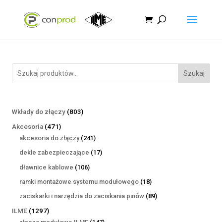
Szukaj
803
Wkłady do złączy
803
produkty
471
Akcesoria
471
produktów
241
akcesoria do złączy
241
produktów
17
dekle zabezpieczające
17
produktów
106
dławnice kablowe
106
produktów
18
ramki montażowe systemu modułowego
18
produktów
89
zaciskarki i narzędzia do zaciskania pinów
89
produktów
1297
ILME
1297
produktów
147