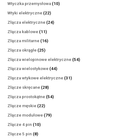
produktów
10
Wtyczka przemysłowa
10
produktów
22
Wtyki elektryczne
22
produkty
24
Złącza elektryczne
24
produkty
11
Złącza kablowe
11
produktów
16
Złącza militarne
16
produktów
25
Złącza okrągłe
25
produktów
54
Złącza wielopinowe elektryczne
54
produkty
44
Złącza wielostykowe
44
produkty
31
Złącza wtykowe elektryczne
31
produktów
28
Złącze skręcane
28
produktów
54
Złącza prostokątne
54
produkty
22
Złącze męskie
22
produkty
79
Złącze modułowe
79
produktów
10
Złącze 4 pin
10
produktów
8
Złącze 5 pin
8