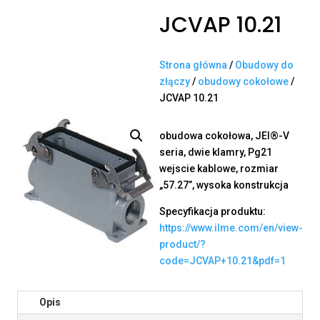
JCVAP 10.21
Strona główna
/
Obudowy do
złączy
/
obudowy cokołowe
/
JCVAP 10.21
obudowa cokołowa, JEI®-V
seria, dwie klamry, Pg21
wejscie kablowe, rozmiar
„57.27”, wysoka konstrukcja
Specyfikacja produktu:
https://www.ilme.com/en/view-
product/?
code=JCVAP+10.21&pdf=1
Opis