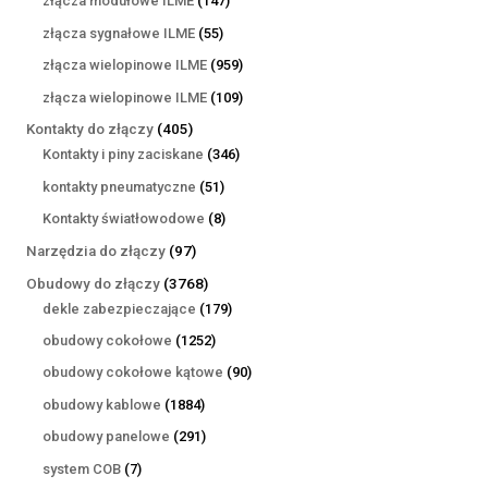
złącza modułowe ILME
147
produktów
55
złącza sygnałowe ILME
55
produktów
959
złącza wielopinowe ILME
959
produktów
109
złącza wielopinowe ILME
109
produktów
405
Kontakty do złączy
405
produktów
346
Kontakty i piny zaciskane
346
produktów
51
kontakty pneumatyczne
51
produktów
8
Kontakty światłowodowe
8
produktów
97
Narzędzia do złączy
97
produktów
3768
Obudowy do złączy
3768
produktów
179
dekle zabezpieczające
179
produktów
1252
obudowy cokołowe
1252
produkty
90
obudowy cokołowe kątowe
90
produktów
1884
obudowy kablowe
1884
produkty
291
obudowy panelowe
291
produktów
7
system COB
7