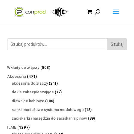
Szukaj
803
Wkłady do złączy
803
produkty
471
Akcesoria
471
produktów
241
akcesoria do złączy
241
produktów
17
dekle zabezpieczające
17
produktów
106
dławnice kablowe
106
produktów
18
ramki montażowe systemu modułowego
18
produktów
89
zaciskarki i narzędzia do zaciskania pinów
89
produktów
1297
ILME
1297
produktów
147