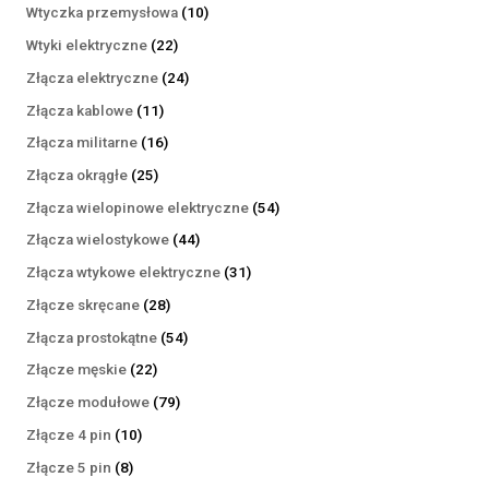
produktów
10
Wtyczka przemysłowa
10
produktów
22
Wtyki elektryczne
22
produkty
24
Złącza elektryczne
24
produkty
11
Złącza kablowe
11
produktów
16
Złącza militarne
16
produktów
25
Złącza okrągłe
25
produktów
54
Złącza wielopinowe elektryczne
54
produkty
44
Złącza wielostykowe
44
produkty
31
Złącza wtykowe elektryczne
31
produktów
28
Złącze skręcane
28
produktów
54
Złącza prostokątne
54
produkty
22
Złącze męskie
22
produkty
79
Złącze modułowe
79
produktów
10
Złącze 4 pin
10
produktów
8
Złącze 5 pin
8